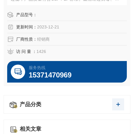
体、内毒素等多项测试，无细菌、真菌、病毒、支原体及黑
胶虫等污染，内毒素含量≤5EU/ml，血红蛋白含量≤0.02%
产品型号：
（w/v），每个批次的血清都经过原代细胞库的细胞和细胞株
更新时间：
2023-12-21
培养测
厂商性质：
经销商
访 问 量 ：
1426
服务热线
15371470969
产品分类
相关文章