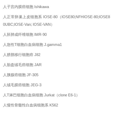
人子宫内膜癌细胞
Ishikawa
人正常卵巢上皮细胞系
IOSE-80
（
IOSE80;NFHIOSE-80;IOSE8
0UBC;IOSE-Van; IOSE-VAN
）
人胚肺成纤维细胞
IMR-90
人急性
T
细胞白血病细胞
J.gamma1
人膀胱移行细胞癌
J82
人胎盘绒毛癌细胞
JAR
人胰腺癌细胞
JF-305
人绒毛膜癌细胞
JEG-3
人
T
淋巴细胞白血病细胞
Jurkat
（
clone E6-1
）
人慢性骨髓性白血病细胞系
K562