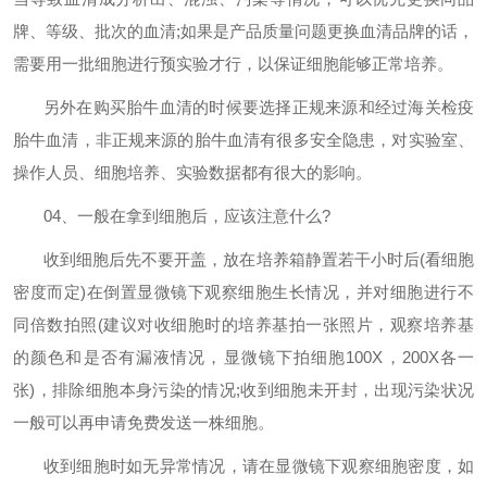
牌、等级、批次的血清
;
如果是产品质量问题更换血清品牌的话，
需要用一批细胞进行预实验才行，以保证细胞能够正常培养。
另外在购买胎牛血清的时候要选择正规来源和经过海关检疫
胎牛血清，非正规来源的胎牛血清有很多安全隐患，对实验室、
操作人员、细胞培养、实验数据都有很大的影响。
04
、一般在拿到细胞后，应该注意什么
?
收到细胞后先不要开盖，放在培养箱静置若干小时后
(
看细胞
密度而定
)
在倒置显微镜下观察细胞生长情况，并对细胞进行不
同倍数拍照
(
建议对收细胞时的培养基拍一张照片，观察培养基
的颜色和是否有漏液情况，显微镜下拍细胞
100X
，
200X
各一
张
)
，排除细胞本身污染的情况
;
收到细胞未开封，出现污染状况
一般可以再申请免费发送一株细胞。
收到细胞时如无异常情况，请在显微镜下观察细胞密度，如