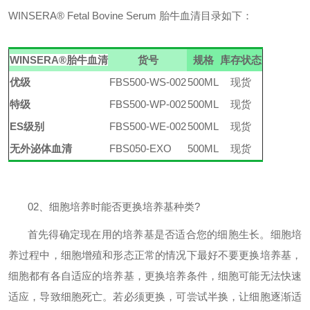
WINSERA
®
Fetal Bovine Serum 胎牛血清
目录如下：
WINSERA
®
胎牛血清
货号
规格
库存状态
优级
FBS500-WS-002
500ML
现货
特级
FBS500-WP-002
500ML
现货
ES级别
FBS500-WE-002
500ML
现货
无外泌体血清
FBS050-EXO
500ML
现货
02
、细胞培养时能否更换培养基种类
?
首先得确定现在用的培养基是否适合您的细胞生长。细胞培
养过程中，细胞增殖和形态正常的情况下最好不要更换培养基，
细胞都有各自适应的培养基，更换培养条件，细胞可能无法快速
适应，导致细胞死亡。若必须更换，可尝试半换，让细胞逐渐适