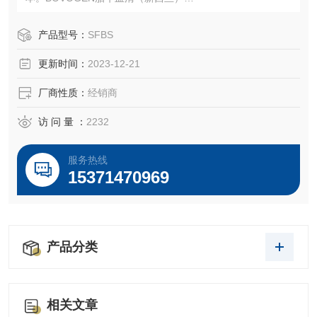
货号：SFBS
产品型号：
SFBS
更新时间：
2023-12-21
规格：500ml
厂商性质：
经销商
千舍生物开工大吉，干细胞专用，特级胎牛血清*......
访 问 量 ：
2232
服务热线
15371470969
产品分类
相关文章