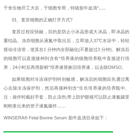
千舍生物开工大吉，干细胞专用，特级胎牛血清*
......
01
、复苏细胞的正确打开方式
?
复苏过程应快融，目的是防止小冰晶形成大冰晶，即冰晶的
重结晶。冻存细胞从液氮中取出后，立即放入
37
℃水浴中，轻轻
摇动冷冻管，使其在
1
分钟内全部融化
(
不要超过
3
分钟
)
。解冻后
的细胞可以直接接种到含有*培养液的细胞培养瓶中直接进行培
养，
24
小时后再用新鲜*培养液替换旧培养液，以去除
DMSO
。
如果细胞对冷冻保护剂特别敏感，解冻后的细胞应先通过离
心去除冷冻保护剂，然后再接种到含*生长培养液的培养瓶中。
注：操作时戴好手套，防止冻伤
;
带上防护眼镜可以防止液氮罐里
刚刚拿出来的管子液氮爆炸……
WINSERA
®
Fetal Bovine Serum 胎牛血清
目录如下：