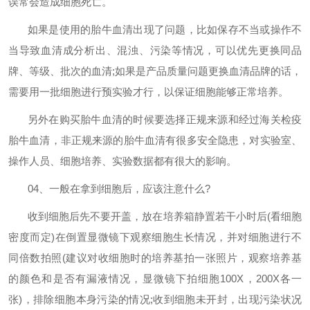
误常会造成细胞死亡。
如果是使用的胎牛血清出现了问题，比如保存不当或操作不
当导致血清成分析出、混浊、污染等情况，可以优先更换同品
牌、等级、批次的血清
;
如果是产品质量问题更换血清品牌的话，
需要用一批细胞进行预实验才行，以保证细胞能够正常培养。
另外在购买胎牛血清的时候要选择正规来源和经过海关检疫
胎牛血清，非正规来源的胎牛血清有很多安全隐患，对实验室、
操作人员、细胞培养、实验数据都有很大的影响。
04
、一般在拿到细胞后，应该注意什么
?
收到细胞后先不要开盖，放在培养箱静置若干小时后
(
看细胞
密度而定
)
在倒置显微镜下观察细胞生长情况，并对细胞进行不
同倍数拍照
(
建议对收细胞时的培养基拍一张照片，观察培养基
的颜色和是否有漏液情况，显微镜下拍细胞
100X
，
200X
各一
张
)
，排除细胞本身污染的情况
;
收到细胞未开封，出现污染状况