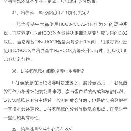
平与毒效浓度水平非常接近，对细胞多少有伤害。
07
、培养箱二氧化碳使用比例如何判定
?
一般培养基中大都使用
HCO3-/CO32-/H+
作为
pH
的缓冲系
统，而培养基中
NaHCO3
的含量将决定细胞培养时应使用的
CO2
浓度。当培养基中
NaHCO3
含量为每公升
3.7g
时，细胞培养时应
使用
10%CO2;
当培养基中
NaHCO3
为每公升
1.5g
时，则应使用
5
CO2
培养细胞。
08
、
L-
谷氨酰胺在细胞培养中重要吗
?
L-
谷氨酰胺在细胞培养时是重要的。脱掉氨基后，
L-
谷氨酰
胺可作为培养细胞的能量来源、参与蛋白质的合成和核酸代谢。
L-
谷氨酰胺在溶液中经过一段时间后会降解，但是确切的降解率
一直没有最终定论。
L-
谷氨酰胺的降解导致氨的形成，而氨对于
一些细胞具有毒性。
09
、培养基里的粉红色是什么
?