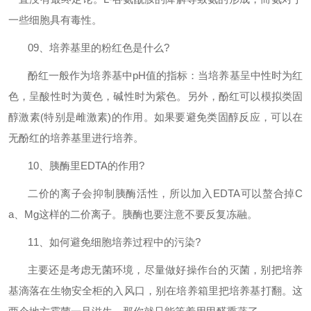
一些细胞具有毒性。
09
、培养基里的粉红色是什么
?
酚红一般作为培养基中
pH
值的指标：当培养基呈中性时为红
色，呈酸性时为黄色，碱性时为紫色。另外，酚红可以模拟类固
醇激素
(
特别是雌激素
)
的作用。如果要避免类固醇反应，可以在
无酚红的培养基里进行培养。
10
、胰酶里
EDTA
的作用
?
二价的离子会抑制胰酶活性，所以加入
EDTA
可以螯合掉
C
a
、
Mg
这样的二价离子。胰酶也要注意不要反复冻融。
11
、如何避免细胞培养过程中的污染
?
主要还是考虑无菌环境，尽量做好操作台的灭菌，别把培养
基滴落在生物安全柜的入风口，别在培养箱里把培养基打翻。这