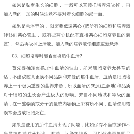
如果是贴壁生长的细胞，
一般可以直接把培养液吸掉， 再
加入新的。加的时候注意不要对着长细胞的那一面。
如果是悬浮型的，
就需要低速离心
(
把所有的细胞和培养液
转移到离心管里， 或有些离心机配有直接离心细胞培养皿的装
置
)
， 然后再吸掉上清液。加入新的培养液使细胞重新悬浮。
03
、细胞培养时能否更换胎牛血清
?
首先要确定更换胎牛血清的理由，如果细胞培养无异常的
话，不建议随意更换不同品牌和来源的胎牛血清。血清是细胞培
养上一个极为重要的营养来源，所以血清的来源
(
血源地
)
和品质
对于细胞的生长会产生极大的影响。来自不同地域和等级的血
清，在一些物质或分子的量或内容物上都有所不同，血清使用错
误常会造成细胞死亡。
如果是使用的胎牛血清出现了问题，比如保存不当或操作不
当导致血清成分析出、混浊、污染等情况，可以优先更换同品