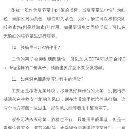
酚红一般作为培养基中
pH
值的指标：当培养基呈中性时为红
色，呈酸性时为黄色，碱性时为紫色。另外，酚红可以模拟类固
醇激素
(
特别是雌激素
)
的作用。如果要避免类固醇反应，可以在
无酚红的培养基里进行培养。
10
、胰酶里
EDTA
的作用
?
二价的离子会抑制胰酶活性，所以加入
EDTA
可以螯合掉
C
a
、
Mg
这样的二价离子。胰酶也要注意不要反复冻融。
11
、如何避免细胞培养过程中的污染
?
主要还是考虑无菌环境，尽量做好操作台的灭菌，别把培养
基滴落在生物安全柜的入风口，别在培养箱里把培养基打翻。这
两个地方霉菌一旦滋生，那你就只能等着用甲醛熏蒸了。
紫外无法杀灭霉菌，酒精也不行，只能用甲醛熏蒸，但是一
定要注意安全。复苏的时候，水浴锅也需要进行灭菌处理。一旦