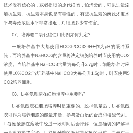
技术没有信心的，或者提取的原代细胞，怕污染的，可以适量添
加抗生素。抗生素本身也是有毒性的，有些抗生素的药效浓度水
平与毒效浓度水平非常接近，对细胞多少有伤害。
07
、培养箱二氧化碳使用比例如何判定
?
一般培养基中大都使用
HCO3-/CO32-/H+
作为
pH
的缓冲系
统，而培养基中
NaHCO3
的含量将决定细胞培养时应使用的
CO2
浓度。当培养基中
NaHCO3
含量为每公升
3.7g
时，细胞培养时应
使用
10%CO2;
当培养基中
NaHCO3
为每公升
1.5g
时，则应使用
5
CO2
培养细胞。
08
、
L-
谷氨酰胺在细胞培养中重要吗
?
L-
谷氨酰胺在细胞培养时是重要的。脱掉氨基后，
L-
谷氨酰
胺可作为培养细胞的能量来源、参与蛋白质的合成和核酸代谢。
L-
谷氨酰胺在溶液中经过一段时间后会降解，但是确切的降解率
一直没有最终定论。
L-
谷氨酰胺的降解导致氨的形成，而氨对于