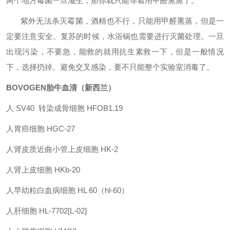
两个地方霉菌一旦滋生，那你就只能等着用甲醛熏蒸了。
紫外无法杀灭霉菌，酒精也不行，只能用甲醛熏蒸，但是一
定要注意安全。复苏的时候，水浴锅也需要进行灭菌处理。一旦
出现污染，不要急，能救的就用抗生素救一下，但是一般情况
下，选择扔掉。避免交叉感染，要不只能整个实验室消毒了。
BOVOGEN
胎牛血清（新西兰）
人
SV40
转染成骨细胞
HFOB1.19
人胃癌细胞
HGC-27
人肾皮质近曲小管上皮细胞
HK-2
人肾上皮细胞
HKb-20
人早幼粒白血病细胞
HL 60
（
hl-60
）
人肝细胞
HL-7702[L-02]