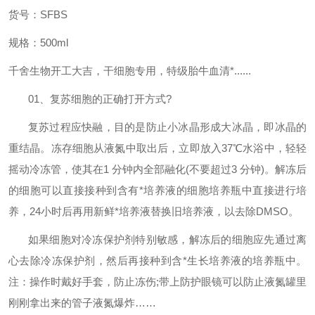
货号：
SFBS
规格：
500ml
千舍生物开工大吉，干细胞专用，特级胎牛血清*
......
01
、复苏细胞的正确打开方式
?
复苏过程应快融，目的是防止小冰晶形成大冰晶，即冰晶的
重结晶。冻存细胞从液氮中取出后，立即放入
37
℃水浴中，轻轻
摇动冷冻管，使其在
1
分钟内全部融化
(
不要超过
3
分钟
)
。解冻后
的细胞可以直接接种到含有*培养液的细胞培养瓶中直接进行培
养，
24
小时后再用新鲜*培养液替换旧培养液，以去除
DMSO
。
如果细胞对冷冻保护剂特别敏感，解冻后的细胞应先通过离
心去除冷冻保护剂，然后再接种到含*生长培养液的培养瓶中。
注：操作时戴好手套，防止冻伤
;
带上防护眼镜可以防止液氮罐里
刚刚拿出来的管子液氮爆炸……