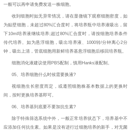
一般可以再申请免费发送一株细胞。
收到细胞时如无异常情况，请在显微镜下观察细胞密度，如
为贴壁细胞，未超过
80%
汇合度时，将培养瓶中培养液吸出，留
下
10ml
培养液继续培养
;
超过
80%
汇合度时，请按细胞培养条件
传代培养。如为悬浮细胞，吸出培养液、
1000
转
/
分钟离心
2
分
钟，吸出上清，管底细胞用新鲜培养基悬浮细胞后移回培养瓶。
细胞消化液建议使用
PBS
配制，慎用
Hanks
液配制。
05
、培养细胞什么时候需要换液
?
视细胞生长密度而定，或遵照细胞株基本数据上的更换时
间，按时更换培养基即可。
06
、培养基到底要不要加抗生素
?
除于特殊筛选系统中外，一般正常培养状态下，培养基中不
应添加任何抗生素。如果是没有进行过细胞培养的新手，对无菌