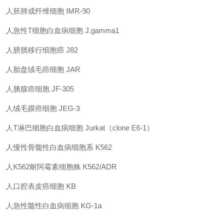
人胚肺成纤维细胞
IMR-90
人急性
T
细胞白血病细胞
J.gamma1
人膀胱移行细胞癌
J82
人胎盘绒毛癌细胞
JAR
人胰腺癌细胞
JF-305
人绒毛膜癌细胞
JEG-3
人
T
淋巴细胞白血病细胞
Jurkat
（
clone E6-1
）
人慢性骨髓性白血病细胞系
K562
人
K562
耐阿霉素细胞株
K562/ADR
人口腔表皮癌细胞
KB
人急性髓性白血病细胞
KG-1a