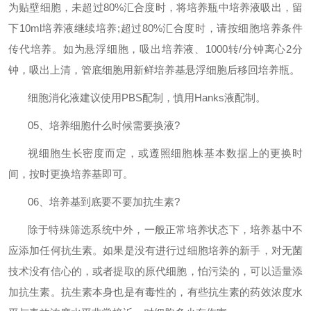
为贴壁细胞，未超过
80%
汇合度时，将培养瓶中培养液吸出，留
下
10ml
培养液继续培养
;
超过
80%
汇合度时，请按细胞培养条件
传代培养。如为悬浮细胞，吸出培养液、
1000
转
/
分钟离心
2
分
钟，吸出上清，管底细胞用新鲜培养基悬浮细胞后移回培养瓶。
细胞消化液建议使用
PBS
配制，慎用
Hanks
液配制。
05
、培养细胞什么时候需要换液
?
视细胞生长密度而定，或遵照细胞株基本数据上的更换时
间，按时更换培养基即可。
06
、培养基到底要不要加抗生素
?
除于特殊筛选系统中外，一般正常培养状态下，培养基中不
应添加任何抗生素。如果是没有进行过细胞培养的新手，对无菌
技术没有信心的，或者提取的原代细胞，怕污染的，可以适量添
加抗生素。抗生素本身也是有毒性的，有些抗生素的药效浓度水