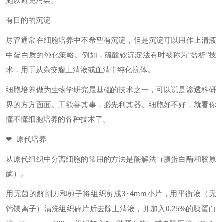
施以避免污染。
有目的的沉淀
尽管通常在细胞培养中不希望有沉淀，但是沉淀可以用作上清液
中蛋白质的纯化策略。例如，硫酸铵沉淀法有时被称为
“盐析"技
术，用于从杂交瘤上清液或血清中纯化抗体。
细胞培养做为生物学研究最基础的技术之一，可以说是渗透科研
界的方方面面。工欲善其事，必先利其器。细胞好不好，就看你
懂不懂细胞培养的各种技术了。
❤ 原代培养
从原代组织中分离细胞的常用
的方法是酶解法（胰蛋白酶和胶原
酶）。
用无菌的解剖刀和剪子将组织剪成
3~4mm小片，用平衡液（无
钙镁离子）清洗组织碎片后去除上清液，并加入0.25%的胰蛋白