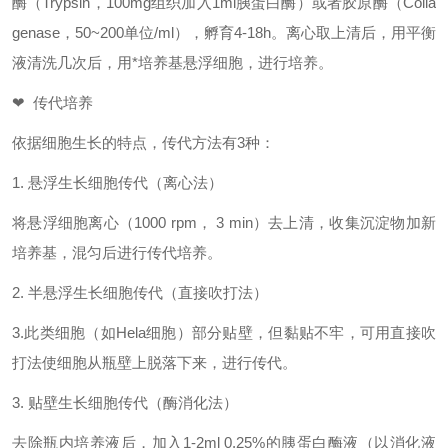
酶（Trypsin，100mg组织加入1ml胰蛋白酶）或者胶原酶（Colla
genase，50~200单位/ml），孵育4-18h。离心取上清后，用平衡
液清洗几次后，用*培养基悬浮细胞，进行培养。
❤ 传代培养
依据细胞生长的特点，传代方法有
3种：
1. 悬浮生长细胞传代（离心法）
将悬浮细胞离心（
1000 rpm， 3 min）去上清，收集沉淀物加新
培养基，混匀后进行传代培养。
2. 半悬浮生长细胞传代（直接吹打法）
3.此类细胞（如Hela细胞）部分贴壁，但黏贴不牢，可用直接吹
打法使细胞从瓶壁上脱落下来，进行传代。
3. 贴壁生长细胞传代（酶消化法）
去除瓶内培养液后，加入
1-2ml 0.25%的胰蛋白酶液（以消化液