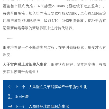
覆盖整个瓶底为准）37℃静置2-10min（显微镜下动态监测）。
移去蛋白酶液，加入培养液反复吹打瓶壁细胞，离心将细胞沉淀
用培养液制成细胞悬液。吸取1/10—1/40细胞悬液，接种于含有
适量新鲜培养液的新培养瓶中进行传代培养。
......
细胞培养是一个不断进步的过程，在平时做好积累，量变才会有
质变。
人子宫内膜上皮细胞永生化
，细胞状态良好，发货速度快，有需
要联系苏州千舍销售！
人风湿性关节滑膜成纤维细胞永生化
上一个：
返回列表
人颈静脉球瘤细胞永生化
下一个：