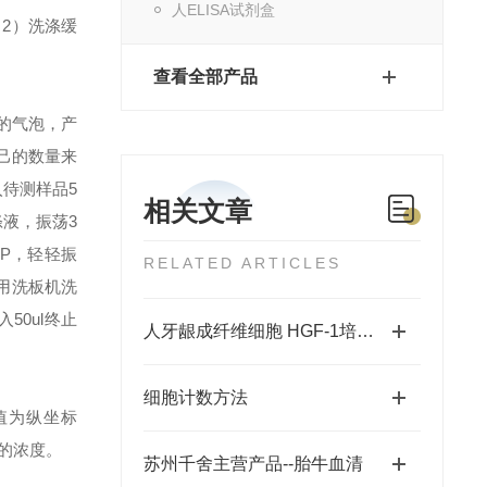
人ELISA试剂盒
。
2）洗涤缓
查看全部产品
的气泡，产
己的数量来
入待测样品5
相关文章
液，振荡3
RP，轻轻振
RELATED ARTICLES
用洗板机洗
50ul终止
人牙龈成纤维细胞 HGF-1培养说明书
细胞计数方法
值为纵坐标
的浓度。
苏州千舍主营产品--胎牛血清