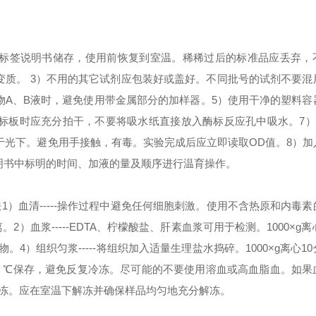
按标签说明书储存，使用前恢复到室温。稀稀过后的标准品应丢弃，
变质。
3）不用的其它试剂应包装好或盖好。不同批号的试剂不要混
物A、B液时，避免使用带金属部分的加样器。
5）使用干净的塑料容
酶标板时应充分拍干，不要将吸水纸直接放入酶标反应孔中吸水。
7
于光下。避免用手接触，有毒。实验完成后应立即读取OD值。
8）
明书中标明的时间、加液的量及顺序进行温育操作。
法
1）血清-----操作过程中避免任何细胞刺激。使用不含热原和内毒
离。
2）血浆-----EDTA、柠檬酸盐、肝素血浆可用于检测。1000×g离
合物。
4）组织匀浆-----将组织加入适量生理盐水捣碎。1000×g离心1
分-70 ℃保存，避免反复冷冻。尽可能的不要使用溶血或高血脂血。如
解冻。应在室温下解冻并确保样品均匀地充分解冻。