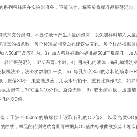
品的系列稀释应在实验时准备，不能储存。稀释前将标准品振荡混匀
有试剂充分混匀。不要使液体产生大量的泡沫，以免加样时加入大量
定所需的板条数。每个标准品和空白孔建议做复孔。每个样品根据自
入50ul于反应孔内。
3）加入稀释好后的标准品50ul于反应孔、加
板，轻轻振荡混匀，37℃温育1小时。
4）甩去孔内液体，每孔加满洗涤
洗板机洗涤，洗涤次数增加一次。
5）每孔加入80ul的亲和链酶素-H
液，振荡30秒，甩去洗涤液，用吸水纸拍干。重复此操作3次。如果
轻轻振荡混匀，37℃温育10分钟。避免光照。
8）取出酶标板，迅速加入
各孔的OD值。
器值：于波长450nm的酶标仪上读取各孔的OD值
2、以吸光度OD
应的曲线，样品的待测物质含量可根据其OD值由标准曲线换算出相应