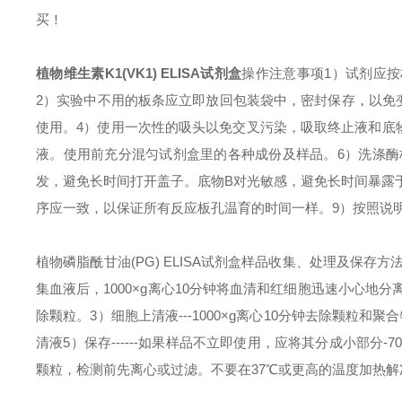
买！
植物维生素K1(VK1) ELISA试剂盒
操作注意事项
1）试剂应
2）实验中不用的板条应立即放回包装袋中，密封保存，以免
使用。
4）使用一次性的吸头以免交叉污染，吸取终止液和底
液。使用前充分混匀试剂盒里的各种成份及样品。
6）洗涤
发，避免长时间打开盖子。底物B对光敏感，避免长时间暴露
序应一致，以保证所有反应板孔温育的时间一样。
9）按照说
植物磷脂酰甘油(PG) ELISA试剂盒
样品收集、处理及保存方
集血液后，1000×g离心10分钟将血清和红细胞迅速小心地分
除颗粒。
3）细胞上清液---1000×g离心10分钟去除颗粒和聚
清液
5）保存------如果样品不立即使用，应将其分成小部
颗粒，检测前先离心或过滤。不要在37℃或更高的温度加热