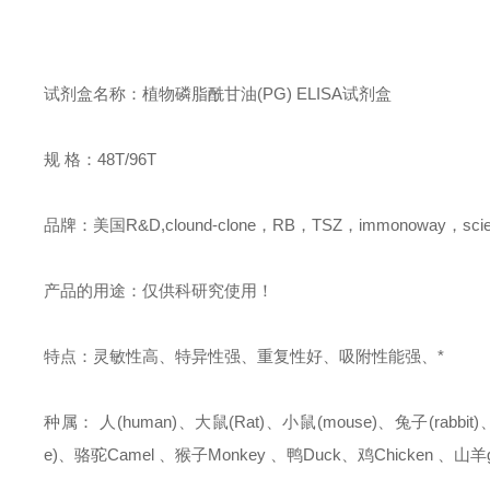
试剂盒名称：植物磷脂酰甘油(PG) ELISA试剂盒
规 格：48T/96T
品牌：美国R&D,clound-clone，RB，TSZ，immonoway，sci
产品的用途：仅供科研究使用！
特点：灵敏性高、特异性强、重复性好、吸附性能强、*
种属： 人(human)、大鼠(Rat)、小鼠(mouse)、兔子(rabbit)、绵羊
e)、骆驼Camel 、猴子Monkey 、鸭Duck、鸡Chicken 、山羊