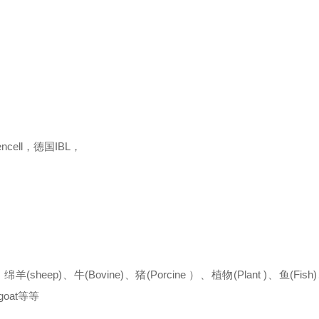
encell，德国IBL，
(sheep)、牛(Bovine)、猪(Porcine ）、植物(Plant )、鱼(Fish)
goat等等