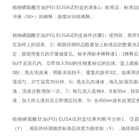
植物磷脂酰甘油(PG) ELISA试剂盒
的准备
1）标准品：标准
冲液（50×）的稀释：蒸馏水50倍稀释。
植物磷脂酰甘油(PG) ELISA试剂盒
操作步骤
1）使用前，将所
生加样上的误差。
2）根据待测样品数量加上标准品的数量决
定，能使用复孔的尽量做复孔。标本用标本稀释液1：1稀释后加
0ul于反应孔内。立即加入50ul的生物素标记的抗体。盖上膜
0秒，甩去洗涤液，用吸水纸拍干。重复此操作3次。如果用
荡混匀，37℃温育30分钟。
6）甩去孔内液体，每孔加满洗涤
涤，洗涤次数增加一次。
7）每孔加入底物A、B各50ul，
液，加入终止液后应立即测定结果。
9）在450nm波长处测定
植物磷脂酰甘油(PG) ELISA试剂盒
结果判断与分析
1、仪
（Y），相应的待测物质标准品浓度为横坐标（X），做得相