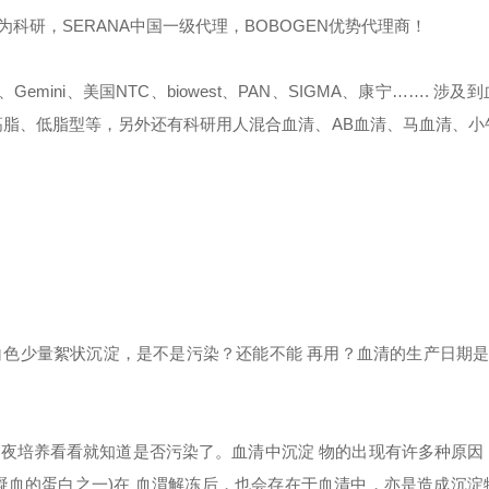
研，SERANA中国一级代理，BOBOGEN优势代理商！
en、Gemini、美国NTC、biowest、PAN、SIGMA、康宁……. 涉
高脂、低脂型等，另外还有科研用人混合血清、AB血清、马血清、小
色少量絮状沉淀，是不是污染？还能不能 再用？血清的生产日期是2
过夜培养看看就知道是否污染了。血清中沉淀 物的出现有许多种原因
凝血的蛋白之一)在 血渭解冻后，也会存在于血清中，亦是造成沉淀