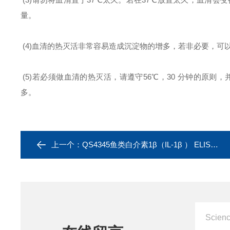
量。
(4)血清的热灭活非常容易造成沉淀物的增多，若非必要，可
(5)若必须做血清的热灭活，请遵守56℃，30 分钟的原
多。
上一个：
QS4345鱼类白介素1β（IL-1β ） ELISA试剂盒