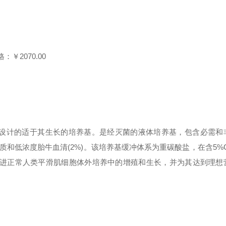
：￥2070.00
设计的适于其生长的培养基。是经灭菌的液体培养基，包含必需和
和低浓度胎牛血清(2%)。该培养基缓冲体系为重碳酸盐，在含5%C
的促进正常人类平滑肌细胞体外培养中的增殖和生长，并为其达到理想