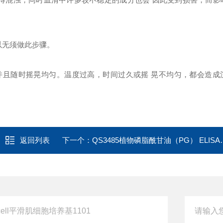
以无须做此步骤。
则，并且随时摇晃均匀。温度过高，时间过久或摇 晃不均匀，都会造成
返回列表
下一个：
QS3485植物磷脂酰甘油（PG） ELISA试剂盒