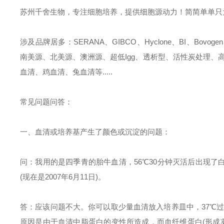
苏州千舍生物，专注细胞培养，提供细胞源动力！简简单单只为科
涉及品牌居多：SERANA、GIBCO、Hyclone、BI、Bovog
南美源、北美源、澳洲源、超低Igg、透析型、活性炭处理、
血清、鸡血清、兔血清等.....
常见问题问答：
一、血清或培养基产生了颜色或沉淀的问题：
问：我用的是四季青的胎牛血清，56℃30分钟灭活后出现了白
(现在是2007年6月11日)。
答：应该问题不大。你可以取少量血清放入培养皿中，37℃
原因是由于血清中脂蛋白的变性所造成，而血纤维蛋白(形成