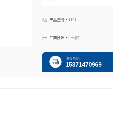
英文名：Smooth Muscle Cell Mediu
产品型号：
1101
货号：1101
产地 美国
规格 500 ml
厂商性质：
经销商
用途 科研
服务热线
15371470969
包装 瓶装