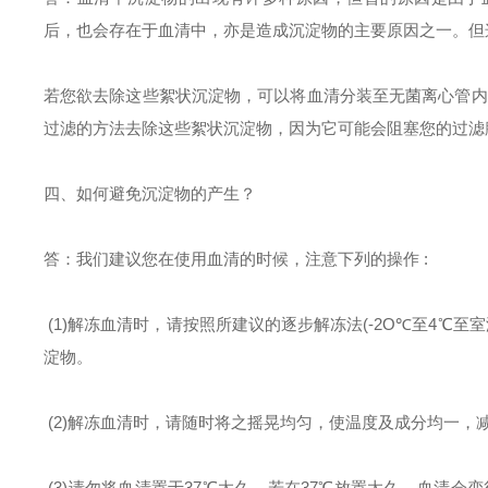
后，也会存在于血清中，亦是造成沉淀物的主要原因之一。但
若您欲去除这些絮状沉淀物，可以将血清分装至无菌离心管内，
过滤的方法去除这些絮状沉淀物，因为它可能会阻塞您的过滤
四、如何避免沉淀物的产生？
答：我们建议您在使用血清的时候，注意下列的操作 :
(1)解冻血清时，请按照所建议的逐步解冻法(-2O℃至4℃至室
淀物。
(2)解冻血清时，请随时将之摇晃均匀，使温度及成分均一，
(3)请勿将血清置于37℃太久。若在37℃放置太久，血清