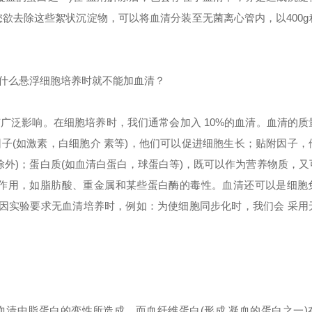
欲去除这些絮状沉淀物，可以将血清分装至无菌离心管内，以400g
什么悬浮细胞培养时就不能加血清？
广泛影响。在细胞培养时，我们通常会加入 10%的血清。血清的质
子(如激素，白细胞介 素等)，他们可以促进细胞生长；贴附因子，
除外)；蛋白质(如血清白蛋白，球蛋白等)，既可以作为营养物质，又
毒作用，如脂肪酸、重金属和某些蛋白酶的毒性。血清还可以是细胞
非因实验要求无血清培养时，例如：为使细胞同步化时，我们会 采用
清中脂蛋白的变性所造成，而血纤维蛋白(形成 凝血的蛋白之一)