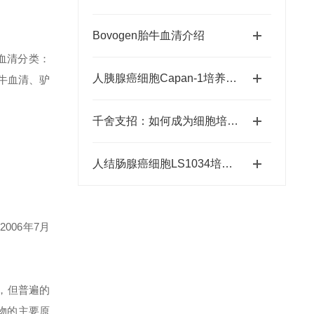
Bovogen胎牛血清介绍
及到血清分类：
人胰腺癌细胞Capan-1培养说明书
牛血清、驴
千舍支招：如何成为细胞培养高手？
人结肠腺癌细胞LS1034培养说明
006年7月
，但普遍的
物的主要原