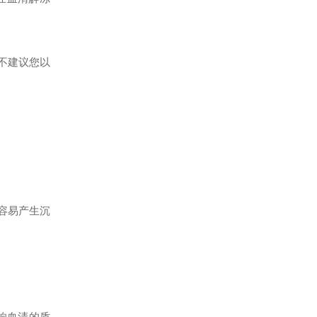
不建议您以
常容易产生沉
响血清的质