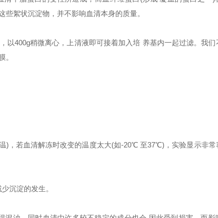
这些絮状沉淀物，并不影响血清本身的质量。
以400g稍微离心，上清液即可接着加入培 养基内一起过滤。我们
膜。
温)，若血清解冻时改变的温度太大(如-20℃ 至37℃)，实验显示非
减少沉淀的发生。
会变得混浊，同时血清中许多较不稳定的成分也会 因此受到损害，而影