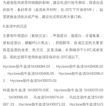
为避免批间差异对细胞的影响，建议先进行批号测试，筛选合适
的批号，备好库存（血清未开封时，在-20℃下可保存5年）。如
需更换血清批次或产地，建议先试用后再大量订购。
6
.血清中
的
沉淀
主要有纤维蛋白（絮状沉淀），甲胎蛋白，脂蛋白，冷凝集素，
玻粘连蛋白，磷酸钙
(
小黑点），胆固醇等。造成沉淀的主要原
因是温度的改变。热灭活，反复冻融，长期储存于2-8℃或者室
温。因此
近期不
使用的血清应保存在-20℃或以下。
Hyclone胎牛血清SH30084.03 、Hyclone胎牛血清SH30406.02
、Hyclone胎牛血清SH30406.05 、Hyclone胎牛血清SH30396.0
3 、Hyclone胎牛血清SH30070.03
特级胎牛血清 SH30070.03E 、Hyclone胎牛血清 SH30370.03
、 SH30068.03 、马血清SH30074.03 、乌拉圭胎牛血清SV30
087. 03 、Hyclone胎牛血清SH30071.03 、Hyclone胎牛血清SV3