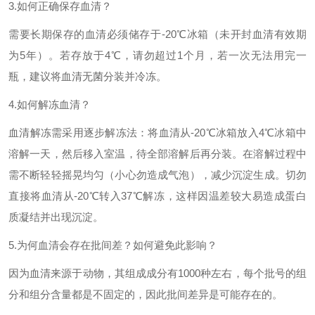
3.如何正确保存血清？
需要长期保存的血清必须储存于-20℃冰箱（未开封血清有效期
为5年）。若存放于4℃，请勿超过1个月，若一次无法用完一
瓶，建议将血清无菌分装并冷冻。
4.如何解冻血清？
血清解冻需采用逐步解冻法：将血清从-20℃冰箱放入4℃冰箱中
溶解一天，然后移入室温，待全部溶解后再分装。在溶解过程中
需不断轻轻摇晃均匀（小心勿造成气泡），减少沉淀生成。切勿
直接将血清从-20℃转入37℃解冻，这样因温差较大易造成蛋白
质凝结并出现沉淀。
5
.为何血清会存在批间差？如何避免此影响？
因为血清来源于动物，其组成成分有1000种左右，每个批号的组
分和组分含量都是不固定的，因此批间差异是可能存在的。