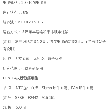
细胞规格：1-3×10^6细胞量
库存状态：现货
培养液：M199+20%FBS
运输方式：常温顺丰运输和干冰顺丰运输
货 期：复苏细胞需要1-2周，冻存细胞的需要3-5天（特殊情况会
有说明）
质 控：无支原体、无污染、符合标准
研究范围：仅供科研使用
ECV304人膀胱癌细胞
品 牌： NTC胎牛血清
、Sigma 胎牛血清、PAA 胎牛血清
货 号：SFBE
、
F2442
、A15-151
规 格： 500ml