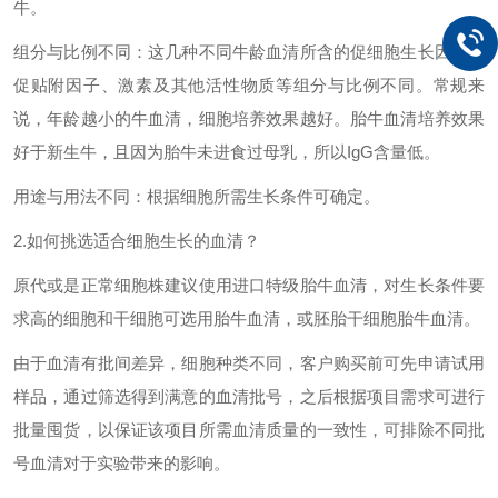
牛。
组分与比例不同：这几种不同牛龄血清所含的促细胞生长因子、
促贴附因子、激素及其他活性物质等组分与比例不同。常规来
说，年龄越小的牛血清，细胞培养效果越好。胎牛血清培养效果
好于新生牛，且因为胎牛未进食过母乳，所以IgG含量低。
用途与用法不同：根据细胞所需生长条件可确定。
2.如何挑选适合细胞生长的血清？
原代或是正常细胞株建议使用
进口
特级胎牛血清，对生长条件要
求高的细胞和干细胞可选用胎牛血清，或胚胎干细胞胎牛血清。
由于血清有批间差异，细胞种类不同，客户购买前可先申请试用
样品，通过筛选得到满意的血清批号，之后根据项目需求可进行
批量囤货，以保证该项目所需血清质量的一致性，可排除不同批
号血清对于实验带来的影响。