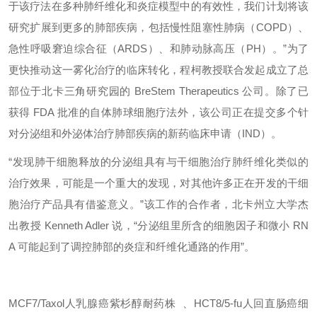
于该疗法在多种肺纤维化和炎症模型中的有效性，我们计划将该
研究扩展到更多的肺部疾病，包括慢性阻塞性肺病（COPD）、
急性呼吸窘迫综合征（ARDS）、和肺动脉高压（PH）。”为了
更快推动这一雾化治疗的临床转化，程柯教授联合发起成立了总
部位于北卡三角研究园的 BreStem Therapeutics 公司。除了已
获得 FDA 批准的自体肺球细胞疗法外，该公司正在提交多个针
对分泌组和外泌体治疗肺部疾病的新药临床申请（IND）。
“发现肺干细胞释放的分泌组具有与干细胞治疗肺纤维化类似的
治疗效果，可能是一个重大的发现，对其他许多正在开发的干细
胞治疗产品具有借鉴意义。”该工作的合作者，北卡州立大学杰
出教授 Kenneth Adler 说，“分泌组里所含的细胞因子和微小 RN
A 可能起到了调控肺部的炎症和纤维化通路的作用”。
MCF7/Taxol人乳腺癌紫杉醇耐药株
、
HCT8/5-fu人回直肠癌细