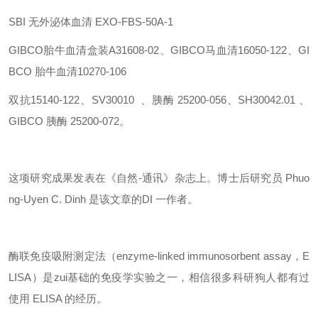
SBI 无外泌体血清
EXO-FBS-50A-1
GIBCO
胎牛血清盒装A31608-02、
GIBCO
马血清16050-122
、GI
BCO 胎牛血清10270-106
双抗15140-122、SV30010 、胰酶 25200-056、SH30042.01 、
GIBCO 胰酶
25200-072。
这项研究成果发表在《自然-通讯》杂志上。博士后研究员 Phuo
ng-Uyen C. Dinh 是该文章的
DI 一
作者。
酶联免疫吸附测定法（enzyme-linked immunosorbent assay，E
LISA）是
zui
基础的免疫学实验之一，相信很多科研狗
人
都有过
使用 ELISA 的经历。