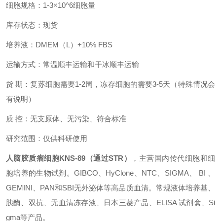
细胞规格：1-3×10^6细胞量
库存状态：现货
培养液：
DMEM（L）+10% FBS
运输方式：常温顺丰运输和干冰顺丰运输
货 期：复苏细胞需要1-2周，冻存细胞的需要3-5天（特殊情况会
有说明）
质 控：无支原体、无污染、符合标准
研究范围：仅供科研使用
人脑胶质瘤细胞KNS-89（通过STR）
，主营国内传代细胞和细
胞培养的生物试剂。GIBCO、HyClone、NTC、SIGMA、 BI 、
GEMINI、PAN和SBI无外泌体等高品质血清。常规液体培养基、
胰酶、双抗、无血清冻存液、日本三菱产品、ELISA 试剂盒
、Si
gma
等产品。