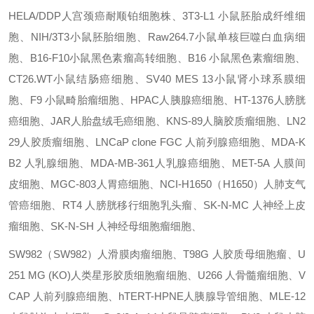
HELA/DDP人宫颈癌耐顺铂细胞株
、
3T3-L1
小鼠胚胎成纤维细
胞
、
NIH/3T3小鼠胚胎细胞
、
Raw264.7小鼠单核巨噬白血病细
胞
、
B16-F10小鼠黑色素瘤高转细胞
、
B16
小鼠黑色素瘤细胞
、
CT26.WT小鼠结肠癌细胞
、
SV40 MES 13小鼠肾小球系膜细
胞
、
F9
小鼠畸胎瘤细胞
、
HPAC人胰腺癌细胞
、
HT-1376人膀胱
癌细胞
、
JAR人胎盘绒毛癌细胞
、
KNS-89人脑胶质瘤细胞
、
LN2
29人胶质瘤细胞
、
LNCaP clone FGC
人前列腺癌细胞
、
MDA-K
B2
人乳腺细胞
、
MDA-MB-361人乳腺癌细胞
、
MET-5A
人膜间
皮细胞
、
MGC-803人胃癌细胞
、
NCI-H1650
（
H1650
）
人肺支气
管癌细胞
、
RT4
人膀胱移行细胞乳头瘤
、
SK-N-MC
人神经上皮
瘤细胞
、
SK-N-SH
人神经母细胞瘤细胞
、
SW982
（
SW982
）
人滑膜肉瘤细胞
、
T98G 人胶质母细胞瘤
、
U
251 MG (KO)人类星形胶质细胞瘤细胞
、
U266
人骨髓瘤细胞
、
V
CAP
人前列腺癌细胞
、
hTERT-HPNE人胰腺导管细胞
、
MLE-12