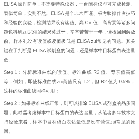
ELISA 操作简单，不需要特殊仪器，一台酶标仪即可完成检测。
看似简单，实则不然。ELISA 是个非常严谨、极考验操作者技巧
和经验的实验，检测结果没有读值、高 CV 值、高背景等诸多问
题也科研
zui
悲催的结果莫过于，辛辛苦苦干一年，读板回到解放
前。样本孔没有读值或读值极低是 ELISA
zui
常见的问题。其关
键在于判断是 ELISA 试剂盒的问题，还是样本中目标蛋白表达量
低。
Step 1：分析标准曲线的读值、标准曲线 R2 值、背景值高低
等，例如，即使标准曲线
zui
高值只有 1.2，但 R2 值为 0.999，
这样的标准曲线同样可用；
Step 2：如果标准曲线正常，则可以排除 ELISA 试剂盒的品质问
题，此时需考虑样本中目标蛋白的表达含量，从笔者多年技术支
持经验来看，样本中目标蛋白表达量低是没有读值
zui
常见的原
因。