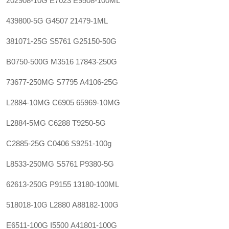
202908-10G
E7023
E9508-100ML
439800-5G
G4507
21479-1ML
381071-25G
S5761
G25150-50G
B0750-500G
M3516
17843-250G
73677-250MG
S7795
A4106-25G
L2884-10MG
C6905
65969-10MG
L2884-5MG
C6288
T9250-5G
C2885-25G
C0406
S9251-100g
L8533-250MG
S5761
P9380-5G
62613-250G
P9155
13180-100ML
518018-10G
L2880
A88182-100G
E6511-100G
I5500
A41801-100G