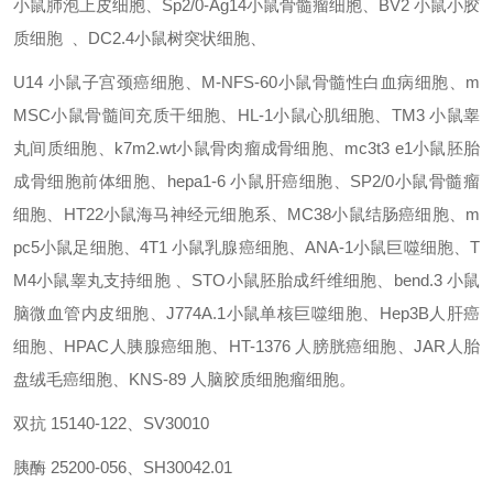
小鼠肺泡上皮细胞
、
Sp2/0-Ag14小鼠骨髓瘤细胞
、
BV2 小鼠小胶
质细胞
、
DC2.4小鼠树突状细胞
、
U14
小鼠子宫颈癌细胞
、
M-NFS-60小鼠骨髓性白血病细胞
、
m
MSC小鼠骨髓间充质干细胞
、
HL-1小鼠心肌细胞
、
TM3
小鼠睾
丸间质细胞
、
k7m2.wt小鼠骨肉瘤成骨细胞
、
mc3t3 e1小鼠胚胎
成骨细胞前体细胞
、
hepa1-6
小鼠肝癌细胞
、
SP2/0小鼠骨髓瘤
细胞
、
HT22小鼠海马神经元细胞系
、
MC38小鼠结肠癌细胞
、
m
pc5小鼠足细胞
、
4T1
小鼠乳腺癌细胞
、
ANA-1小鼠巨噬细胞
、
T
M4小鼠睾丸支持细胞
、
STO小鼠胚胎成纤维细胞
、
bend.3
小鼠
脑微血管内皮细胞
、
J774A.1小鼠单核巨噬细胞
、
Hep3B人肝癌
细胞
、
HPAC人胰腺癌细胞
、
HT-1376
人膀胱癌细胞
、
JAR人胎
盘绒毛癌细胞
、
KNS-89
人脑胶质细胞瘤细胞
。
双抗
15140-122、SV30010
胰酶 25200-056、SH30042.01