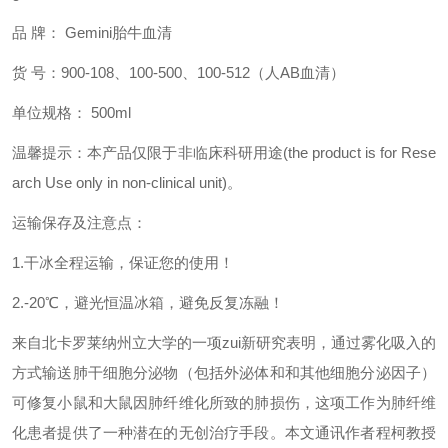
品
牌：
Gemini胎牛血清
货
号：900-108
、100-500、100-512（人AB血清）
单位规格： 500ml
温馨提示：本产品仅限于非临床科研用途(the product is for Rese
arch Use only in non-clinical unit)。
运输保存及注意点：
1.干冰全程运输，保证您的使用！
2.-20℃，避光恒温冰箱，避免反复冻融！
来自北卡罗莱纳州立大学的一项
zui
新研究表明，通过雾化吸入的
方式输送肺干细胞分泌物（包括外泌体和和其他细胞分泌因子）
可修复小鼠和大鼠因肺纤维化所致的肺损伤，这项工作为肺纤维
化患者提供了一种潜在的无创治疗手段。本文通讯作者程柯教授