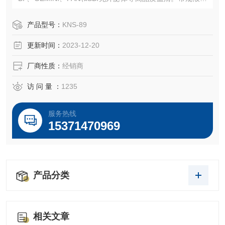
培养基、胰酶、双抗、无血清冻存液、日本三菱产品、ELISA
试剂盒、Sigma等产品。
产品型号：
KNS-89
品 牌： Gemini胎牛血清
更新时间：
2023-12-20
货 号：900-108、100-500、100-512（人AB血清）
厂商性质：
经销商
访 问 量 ：
1235
服务热线
15371470969
产品分类
相关文章