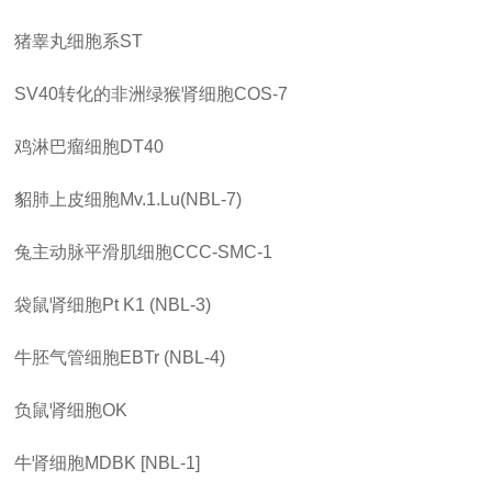
猪睾丸细胞系
ST
SV40转化的非洲绿猴肾细胞COS-7
鸡淋巴瘤细胞
DT40
貂肺上皮细胞
Mv.1.Lu(NBL-7)
兔主动脉平滑肌细胞
CCC-SMC-1
袋鼠肾细胞
Pt K1 (NBL-3)
牛胚气管细胞
EBTr (NBL-4)
负鼠肾细胞
OK
牛肾细胞
MDBK [NBL-1]