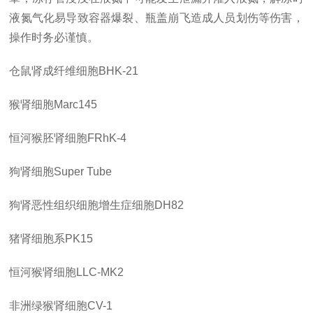
液氮气化易导致容器爆裂、瓶盖崩飞造成人员划伤等伤害，
操作时务必谨慎。
仓鼠肾成纤维细胞
BHK-21
猴肾细胞
Marc145
恒河猴胚肾细胞
FRhK-4
狗肾细胞
Super Tube
狗肾恶性组织细胞增生症细胞
DH82
猪肾细胞系
PK15
恒河猴肾细胞
LLC-MK2
非洲绿猴肾细胞
CV-1