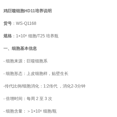
鸡巨噬细胞
HD11培养说明
货号
：
WS-Q1168
规格
：
1×10⁶ 细胞/T25 培养瓶
一、细胞基本信息
- 细胞来源：巨噬细胞系
- 细胞形态：上皮细胞样，贴壁生长
-
传代比例
/细胞消化
：
1:2传代 ，消化2-3分钟
-
倍增时间
：每周
2 至 3 次
- 细胞含量：＞1×10⁶ 细胞/瓶