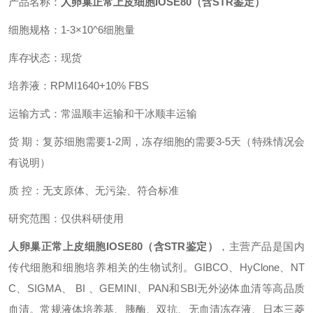
产品名称：
人卵巢正常上皮细胞IOSE80（含STR鉴定）
细胞规格：1-3×10^6细胞量
库存状态：现货
培养液：RPMI1640+10% FBS
运输方式：常温顺丰运输和干冰顺丰运输
货 期：复苏细胞需要1-2周，冻存细胞的需要3-5天（特殊情况会
有说明）
质 控：无支原体、无污染、符合标准
研究范围：仅供科研使用
人卵巢正常上皮细胞IOSE80（含STR鉴定）
，主营产品是国内
传代细胞和细胞培养相关的生物试剂。GIBCO、HyClone、NT
C、SIGMA、 BI 、GEMINI、PAN和SBI无外泌体血清等高品质
血清。常规液体培养基、胰酶、双抗、无血清冻存液、日本三菱