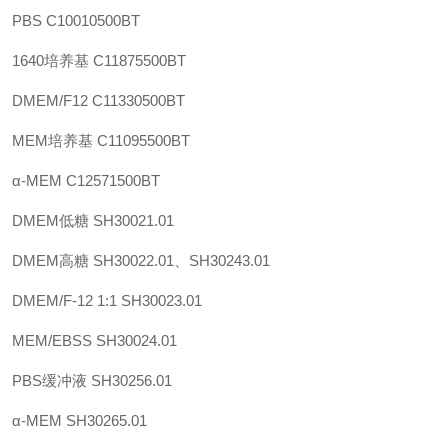
PBS
C10010500BT
1640培养基
C11875500BT
DMEM/F12
C11330500BT
MEM培养基
C11095500BT
α-MEM
C12571500BT
DMEM低糖
SH30021.01
DMEM高糖
SH30022.01、SH30243.01
DMEM/F-12 1:1
SH30023.01
MEM/EBSS
SH30024.01
PBS缓冲液
SH30256.01
α-MEM
SH30265.01