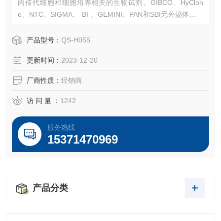
内传代细胞和细胞培养相关的生物试剂。GIBCO、HyClon
e、NTC、SIGMA、 BI 、GEMINI、PAN和SBI无外泌体血清
等高品质血清。常规液体培养基、胰酶、双抗、无血清冻存
液、日本三菱产品、ELISA 试剂盒、Sigma试剂等产品。售
产品型号：
QS-H055
后*，我们以饱满的热情欢迎新老客户选购！
更新时间：
2023-12-20
厂商性质：
经销商
访 问 量 ：
1242
服务热线
15371470969
产品分类