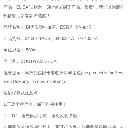
产品、ELISA 试剂盒
、Sigma试剂
等产品。售后*，我们以饱满的
热情欢迎新老客户选购！
品牌
名称
： BI
优质
胎牛血清
、ES级别胎牛血清
产品货号：04-001-1ACS
、
04-002-1A
、04-400-1A
单位规格： 500ml
血
源： SOUTH AMERICA
温馨提示：本产品仅限于非临床科研用途(the product is for Rese
arch Use only in non-clinical unit)。
运输保存及注意点：
1.干冰全程运输，保证您的使用！
2.-20℃，避光恒温冰箱，避免反复冻融！
在细胞体外培养的过程中，离开机体保护的细胞是很脆弱的，在