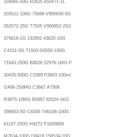
334065-50G
R2625
650471-1L‍
203521-100G
75688
V900830-5G
262072-25G
T7505
V900852-25G
379816-1G
193992
43820-10G
C4151-5G
T1503
D0550-100G
71643-250G
B8026
52976-1MG-F
30435-500G
C3389
P3803-100ml
I1406-250MG
C3667
A7906
R3875-10MG
B5887
82524-1KG‍
398853-5G
C8356
T46108-100G
61197-250G
H4272
P1609000
M7634-100G
D8418
158534-10G