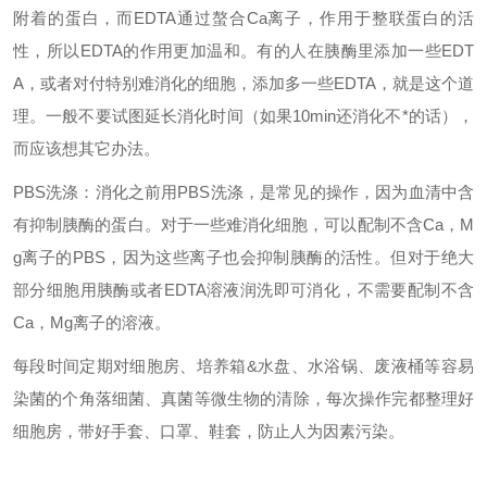
附着的蛋白，而EDTA通过螯合Ca离子，作用于整联蛋白的活
性，所以EDTA的作用更加温和。有的人在胰酶里添加一些EDT
A，或者对付特别难消化的细胞，添加多一些EDTA，就是这个道
理。一般不要试图延长消化时间（如果10min还消化不*的话），
而应该想其它办法。
PBS洗涤：消化之前用PBS洗涤，是常见的操作，因为血清中含
有抑制胰酶的蛋白。对于一些难消化细胞，可以配制不含Ca，M
g离子的PBS，因为这些离子也会抑制胰酶的活性。但对于绝大
部分细胞用胰酶或者EDTA溶液润洗即可消化，不需要配制不含
Ca，Mg离子的溶液。
每段时间定期对细胞房、培养箱&水盘、水浴锅、废液桶等容易
染菌的个角落细菌、真菌等微生物的清除，每次操作完都整理好
细胞房，带好手套、口罩、鞋套，防止人为因素污染。