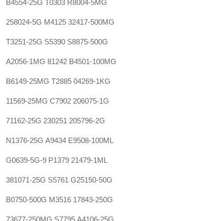
B4554-25G
T0303
R8004-5MG
258024-5G
M4125
32417-500MG
T3251-25G
S5390
S8875-500G
A2056-1MG
81242
B4501-100MG
B6149-25MG
T2885
04269-1KG
11569-25MG
C7902
206075-1G
71162-25G
230251
205796-2G
N1376-25G
A9434
E9508-100ML
G0639-5G-9
P1379
21479-1ML
381071-25G
S5761
G25150-50G
B0750-500G
M3516
17843-250G
73677-250MG
S7795
A4106-25G