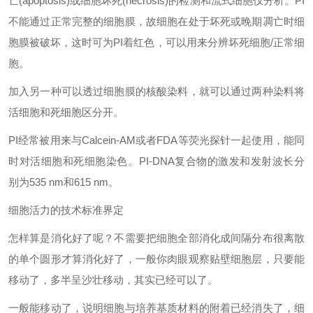
亡(apoptosis)或细胞坏死(necrosis)的检测和流式细胞仪分析。PI
不能通过正常完整的细胞膜，故细胞在处于坏死或晚期凋亡时细
胞膜被破坏，这时可为PI着红色，可以用来分辨坏死细胞/正常细
胞。
加入另一种可以透过细胞膜的核酸染料，就可以通过两种染料将
活细胞和死细胞区分开。
PI经常被用来与Calcein-AM或者FDA等荧光探针一起使用，能同
时对活细胞和死细胞染色。PI-DNA复合物的激发和发射波长分
别为535 nm和615 nm。
细胞活力的技术标准界定
怎样算是消化好了呢？不需要把细胞全部消化成间隔分布很离散
的单个圆形才算消化好了，一般你肉眼观察贴壁细胞层，只要能
移动了，多半呈沙壮移动，其实已经可以了。
一般能移动了，说明细胞与培养基质材料的附着已经消失了，细