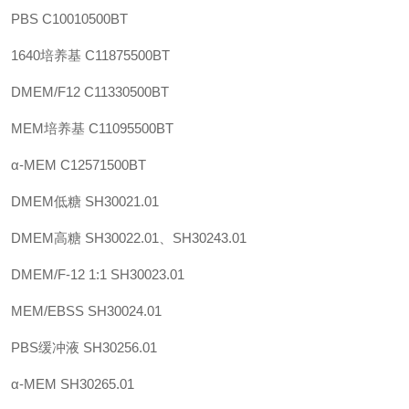
PBS C10010500BT
1640培养基 C11875500BT
DMEM/F12 C11330500BT
MEM培养基 C11095500BT
α-MEM C12571500BT
DMEM低糖 SH30021.01
DMEM高糖 SH30022.01、SH30243.01
DMEM/F-12 1:1 SH30023.01
MEM/EBSS SH30024.01
PBS缓冲液 SH30256.01
α-MEM SH30265.01