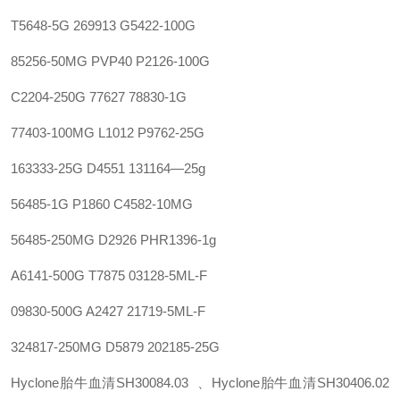
T5648-5G 269913 G5422-100G
85256-50MG PVP40 P2126-100G
C2204-250G 77627 78830-1G‍
77403-100MG L1012 P9762-25G
163333-25G D4551 131164—25g
56485-1G P1860 C4582-10MG
56485-250MG D2926 PHR1396-1g
A6141-500G T7875 03128-5ML-F
09830-500G A2427 21719-5ML-F
324817-250MG D5879 202185-25G
Hyclone胎牛血清SH30084.03 、Hyclone胎牛血清SH30406.02