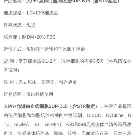
产品名称：
人Ph+急淋白血病细胞SUP-B15（含STR鉴定）
细胞规格：1-3×10^6细胞量
库存状态：现货
培养液：IMDM+20% FBS
运输方式：常温顺丰运输和干冰顺丰运输
货 期：复苏细胞需要1-2周，冻存细胞的需要3-5天（特殊情况会
有说明）
质 控：无支原体、无污染、符合标准
研究范围：仅供科研使用
人Ph+急淋白血病细胞SUP-B15（含STR鉴定）
，主营产品是国
内传代细胞和细胞培养相关的生物试剂。GIBCO、HyClone、N
TC、SIGMA、 BI 、GEMINI、PAN和SBI无外泌体血清等高品质
血清。常规液体培养基、胰酶、双抗、无血清冻存液、日本三菱