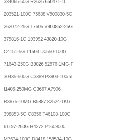
334065-50G R2625 650471-1L‍
203521-100G 75688 V900830-5G
262072-25G T7505 V900852-25G
379816-1G 193992 43820-10G
C4151-5G T1503 D0550-100G
71643-250G B8026 52976-1MG-F
30435-500G C3389 P3803-100ml
I1406-250MG C3667 A7906
R3875-10MG B5887 82524-1KG‍
398853-5G C8356 T46108-100G
61197-250G H4272 P1609000
M7634-100G D8418 158534-10G