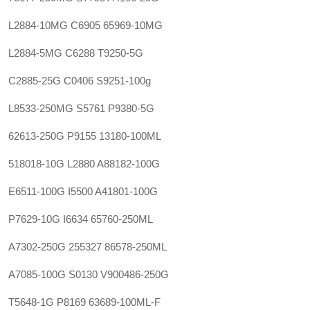
L2884-10MG C6905 65969-10MG
L2884-5MG C6288 T9250-5G
C2885-25G C0406 S9251-100g
L8533-250MG S5761 P9380-5G
62613-250G P9155 13180-100ML
518018-10G L2880 A88182-100G
E6511-100G I5500 A41801-100G
P7629-10G I6634 65760-250ML
A7302-250G 255327 86578-250ML
A7085-100G S0130 V900486-250G
T5648-1G P8169 63689-100ML-F