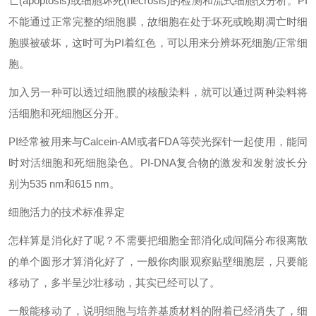
亡(apoptosis)或细胞坏死(necrosis)的检测和流式细胞仪分析。PI
不能通过正常完整的细胞膜，故细胞在处于坏死或晚期凋亡时细
胞膜被破坏，这时可为PI着红色，可以用来分辨坏死细胞/正常细
胞。
加入另一种可以透过细胞膜的核酸染料，就可以通过两种染料将
活细胞和死细胞区分开。
PI经常被用来与Calcein-AM或者FDA等荧光探针一起使用，能同
时对活细胞和死细胞染色。PI-DNA复合物的激发和发射波长分
别为535 nm和615 nm。
细胞活力的技术标准界定
怎样算是消化好了呢？不需要把细胞全部消化成间隔分布很离散
的单个圆形才算消化好了，一般你肉眼观察贴壁细胞层，只要能
移动了，多半呈沙壮移动，其实已经可以了。
一般能移动了，说明细胞与培养基质材料的附着已经消失了，细