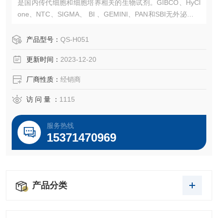
是国内传代细胞和细胞培养相关的生物试剂。GIBCO、HyCl
one、NTC、SIGMA、 BI 、GEMINI、PAN和SBI无外泌体血
清等高品质血清。常规液体培养基、胰酶、双抗、无血清冻
存液、日本三菱产品、ELISA 试剂盒、Sigma试剂等产品。
产品型号：
QS-H051
售后*，我们以饱满的热情欢迎新老客户选购！
更新时间：
2023-12-20
厂商性质：
经销商
访 问 量 ：
1115
服务热线
15371470969
产品分类