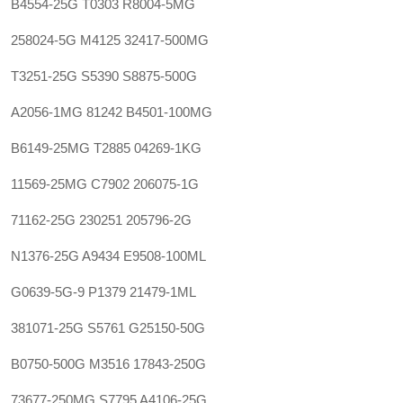
B4554-25G T0303 R8004-5MG
258024-5G M4125 32417-500MG
T3251-25G S5390 S8875-500G
A2056-1MG 81242 B4501-100MG
B6149-25MG T2885 04269-1KG
11569-25MG C7902 206075-1G
71162-25G 230251 205796-2G
N1376-25G A9434 E9508-100ML
G0639-5G-9 P1379 21479-1ML
381071-25G S5761 G25150-50G
B0750-500G M3516 17843-250G
73677-250MG S7795 A4106-25G