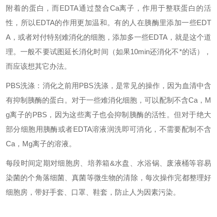
附着的蛋白，而EDTA通过螯合Ca离子，作用于整联蛋白的活
性，所以EDTA的作用更加温和。有的人在胰酶里添加一些EDT
A，或者对付特别难消化的细胞，添加多一些EDTA，就是这个道
理。一般不要试图延长消化时间（如果10min还消化不*的话），
而应该想其它办法。
PBS洗涤：消化之前用PBS洗涤，是常见的操作，因为血清中含
有抑制胰酶的蛋白。对于一些难消化细胞，可以配制不含Ca，M
g离子的PBS，因为这些离子也会抑制胰酶的活性。但对于绝大
部分细胞用胰酶或者EDTA溶液润洗即可消化，不需要配制不含
Ca，Mg离子的溶液。
每段时间定期对细胞房、培养箱&水盘、水浴锅、废液桶等容易
染菌的个角落细菌、真菌等微生物的清除，每次操作完都整理好
细胞房，带好手套、口罩、鞋套，防止人为因素污染。