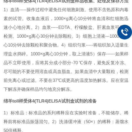
绵羊toll样受体4(TLR4)ELISA试剂盒
样品收集、处理及保存方法
1）血清-----操作过程中避免任何细胞刺激。使用不含热原和内毒
素的试管。收集血液后，1000×g离心10分钟将血清和红细胞迅
速小心地分离。
2）血浆-----EDTA、柠檬酸盐、肝素血浆可用于
检测。1000×g离心30分钟去除颗粒。
3）细胞上清液---1000×g离
心10分钟去除颗粒和聚合物。
4）组织匀浆-----将组织加入适量生
理盐水捣碎。1000×g离心10分钟，取上清液
5）保存------如果样
品不立即使用，应将其分成小部分-70
℃
保存，避免反复冷冻。
尽可能的不要使用溶血或高血脂血。如果血清中大量颗粒，检测
前先离心或过滤。不要在37
℃
或更高的温度加热解冻。应在室温
下解冻并确保样品均匀地充分解冻。
绵羊toll样受体4(TLR4)ELISA试剂盒
试剂的准备
1）标准品：标准品的系列稀释应在实验时准备，不能储存。稀
释前将标准品振荡混匀。
2）洗涤缓冲液（50×）的稀释：蒸馏水
50倍稀释。