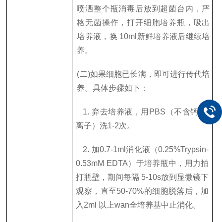
喷洒整个瓶消毒后放到超菌台内，严
格无菌操作，打开细胞培养瓶，吸出
培养液，换
10ml
新鲜培养液后继续培
养。
(
二
)
如果细胞已长满，即可进行传代培
养。具体步骤如下：
1.
弃去培养液，用
PBS
（不含钙
,
镁
离子）洗
1-2
次。
2.
加
0.7-1ml
消化液（
0.25%Trypsin-
0.53mM EDTA
）于培养瓶中，用力拍
打瓶壁，期间每隔
5-10s
放到显微镜下
观察，直至
50-70%
的细胞脱落后，加
入
2ml
以上wan全培养基中止消化。