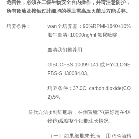
危害性，必须在二级生物安全台内操作，并请注意防护，
所有废液及接触过此细胞的器皿需高压灭菌后方能丢弃。
培养条件：
wan全培养基：
90%RPMI-1640+10%
胎牛血清
+10000ng/ml
氟尿嘧啶
血清我们推荐用
:
GIBCOFBS-10099-141
或
HYCLONE
FBS-SH30084.03
。
培养条件：
37.0C
carbon dioxide
(CO
2),5%
传代方法：
收到细胞后，在倒置镜下
(
最好是在
4X
物镜
)
观察整个细胞生长情况。
（一）如果细胞未长满，用
75%
酒精