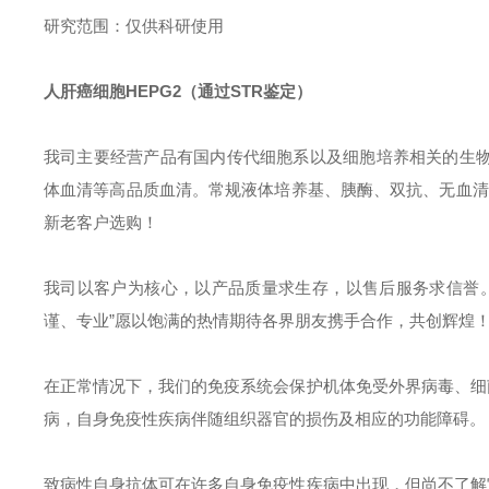
研究范围：仅供科研使用
人肝癌细胞HEPG2
（通过STR鉴定）
我司主要经营产品
有
国内传代细胞
系以及
细胞培养相关的生物试剂
体血清等高品质血清。常规液体培养基、胰酶、双抗、无血清冻
新老客户选购！
我司以客户为核心，以产品质量求生存，以售后服务求信誉
谨、专业”愿以饱满的热情期待各界朋友携手合作，共创辉煌
在正常情况下，我们的免疫系统会保护机体免受外界病毒、细
病，自身免疫性疾病伴随组织器官的损伤及相应的功能障碍。
致病性自身抗体可在许多自身免疫性疾病中出现，但尚不了解