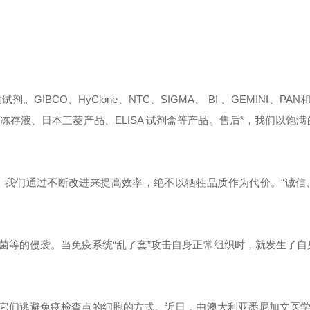
。GIBCO、HyClone、NTC、SIGMA、 BI 、GEMINI、PAN
存液、日本三菱产品、ELISA 试剂盒等产品。售后*，我们以饱满
。我们通过不断改进来提高效率，绝不以牺牲品质作为代价。“诚信
！
菌等的侵袭。当免疫系统“乱了套”攻击自身正常
组织时，就发生了自
它们逃避免疫检查点的细胞的方式。近日，由澳大利亚悉尼加文医学研