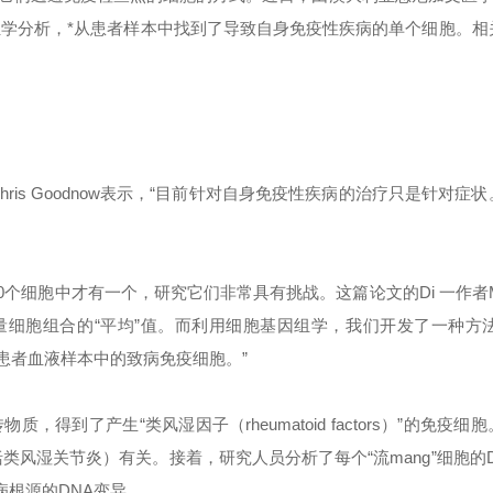
研究小组通过单细胞多组学分析，*从患者样本中找到了导致自身免疫性疾病的单个细胞
ris Goodnow表示，“目前针对自身免疫性疾病的治疗只是针对症
到400个细胞中才有一个，研究它们非常具有挑战。这篇论文的
Di 一
作者M
量细胞组合的“平均”值。而利用细胞基因组学，我们开发了一种方法
itis）患者血液样本中的致病免疫细胞。”
到了产生“类风湿因子（rheumatoid factors）”的免疫细
类风湿关节炎）有关。接着，研究人员分析了每个“
流mang
”细胞的
病根源的DNA变异。