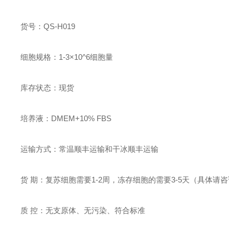
货号：QS-H0
19
细胞规格：
1-3
×10^
6
细胞量
库存状态：现货
培养液：
DMEM+10% FBS
运输方式：
常温顺丰
运输和
干冰顺丰
运输
货 期：
复苏细胞
需要1-2周，冻存
细胞
的需要3
-5天（
具体请咨
质 控：无支原体、无污染、符合标准