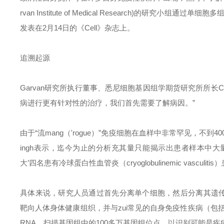
rvan Institute of Medical Research)的
发表在2月14日的《Cell》杂志上。
追溯起源
Garvan研究所执行董事、悉尼细胞基因组学期货研究所所长Ch
病进行更有针对性的治疗，我们首先需要了解病因。”
由于“
流mang
（'rogue）”免疫细胞在血样中非常罕见，不
ingh表示，迄今为止的分析充其量只能揭示出患者样本中大
大’四名患有冷球蛋白性血管炎（cryoglobulinemic vascul
具体来说，研究人员通过首先分离单个细胞，然后分离其遗传物质，得
靶向人体身体健康组织，并与
zui常
见的自身免疫性疾病（包括
RNA，扫描基因组中的100多万基因组位点，以识别可能是疾