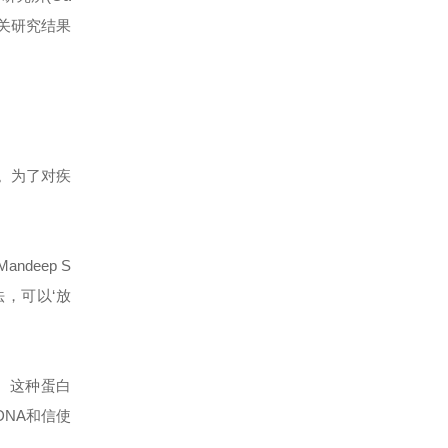
。相关研究结果
状。为了对疾
andeep S
，可以‘放
胞。这种蛋白
DNA和信使