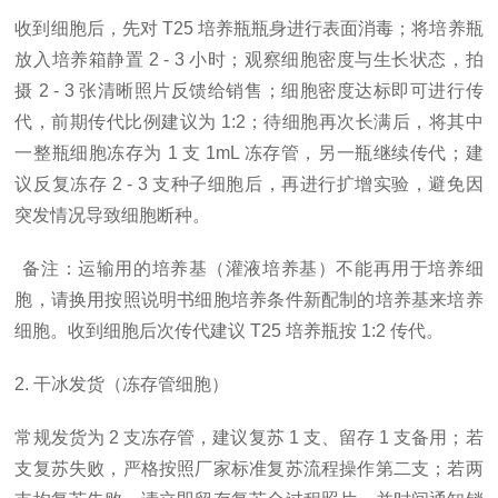
收到细胞后，先对
T25 培养瓶瓶身进行表面消毒；将培养瓶
放入培养箱静置 2 - 3 小时；观察细胞密度与生长状态，拍
摄 2 - 3 张清晰照片反馈给销售；细胞密度达标即可进行传
代，前期传代比例建议为 1:2；待细胞再次长满后，将其中
一整瓶细胞冻存为 1 支 1mL 冻存管，另一瓶继续传代；建
议反复冻存 2 - 3 支种子细胞后，再进行扩增实验，避免因
突发情况导致细胞断种。
备注：运输用的培养基（灌液培养基）不能再用于培养细
胞，请换用按照说明书细胞培养条件新配制的培养基来培养
细胞。收到细胞后次传代建议
T25 培养瓶按 1:2 传代。
2. 干冰发货（冻存管细胞）
常规发货为
2 支冻存管，建议复苏 1 支、留存 1 支备用；若
支复苏失败，严格按照厂家标准复苏流程操作第二支；若两