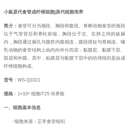
小鼠原代食管成纤维细胞|原代细胞培养
简介：
食管可分为颈段、胸段和腹段。脊椎动物食管的颈段
位于气管背后和脊柱前端，胸段位于左、右肺之间的纵膈
内，胸段通过膈孔与腹腔内腹相连，腹段很短与胃相连。哺
乳动物的食管结构上由内向外分四层：黏膜层、黏膜下层、
肌层和外膜。其中，粘膜层与黏膜下层中的结缔组织是由成
纤维细胞构成。
货号
：
WS-Q1021
规格
：
1×10⁶ 细胞/T25 培养瓶
一、细胞基本信息
- 细胞来源：正常食管组织