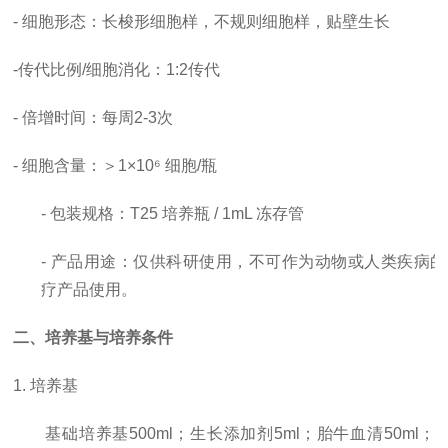
- 细胞形态：长梭形细胞样，不规则细胞样，贴壁生长
-
传代比例
/细胞消化
：
1:2传代
-
倍增时间
：每周
2-3次
- 细胞含量：＞1×10⁶ 细胞/瓶
- 包装规格：T25 培养瓶 / 1mL 冻存管
- 产品用途：仅供科研使用，
不可作为动物或人类疾病的
疗产品使用。
二、培养基与培养条件
1. 培养基
基础培养基
500ml；生长添加剂5ml；胎牛血清50ml；