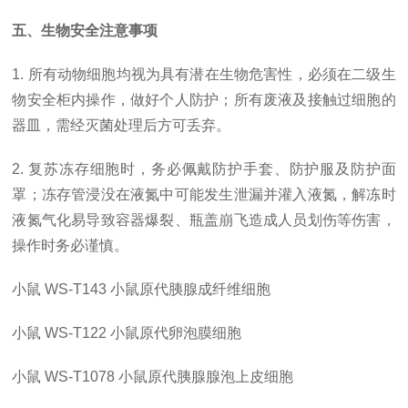
五、生物安全注意事项
1. 所有动物细胞均视为具有潜在生物危害性，必须在二级生
物安全柜内操作，做好个人防护；所有废液及接触过细胞的
器皿，需经灭菌处理后方可丢弃。
2. 复苏冻存细胞时，务必佩戴防护手套、防护服及防护面
罩；冻存管浸没在液氮中可能发生泄漏并灌入液氮，解冻时
液氮气化易导致容器爆裂、瓶盖崩飞造成人员划伤等伤害，
操作时务必谨慎。
小鼠
WS-T143
小鼠原代胰腺成纤维细胞
小鼠
WS-T122
小鼠原代卵泡膜细胞
小鼠
WS-T1078
小鼠原代胰腺腺泡上皮细胞