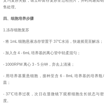
支均复苏失败，请立即留存复苏全过程照片，并时间通知销
售处理。
四、细胞培养步骤
1.冻存细胞复苏
- 将 1mL 细胞悬液冻存管置于 37℃水浴，快速摇晃至解冻；
- 加入含 4 - 6mL 培养基的离心管中轻柔混匀；
- 1000RPM 离心 3 - 5 分钟，弃去上清液；
- 用培养基重悬细胞，接种至含 6 - 8mL 培养基的培养瓶/
皿；
- 37℃培养过夜，次日在显微镜下观察细胞生长状态与密
度。