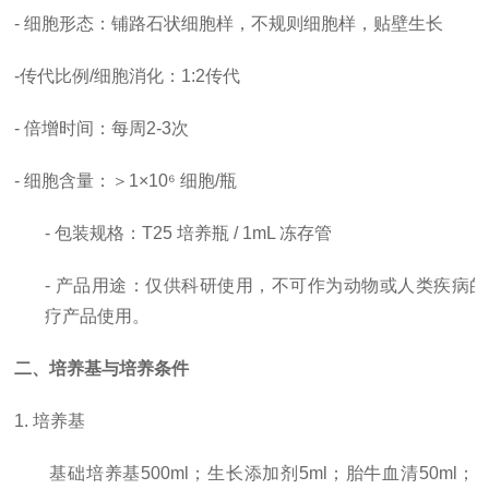
- 细胞形态：铺路石状细胞样，不规则细胞样，贴壁生长
-
传代比例
/细胞消化
：
1:2传代
-
倍增时间
：每周
2-3次
- 细胞含量：＞1×10⁶ 细胞/瓶
- 包装规格：T25 培养瓶 / 1mL 冻存管
- 产品用途：仅供科研使用，
不可作为动物或人类疾病的
疗产品使用。
二、培养基与培养条件
1. 培养基
基础培养基
500ml；生长添加剂5ml；胎牛血清50ml；