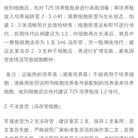
收到细胞后，先对
T25 培养瓶瓶身进行表面消毒；将培养瓶
放入培养箱静置 2 - 3 小时；观察细胞密度与生长状态，拍
摄 2 - 3 张清晰照片反馈给销售；细胞密度达标即可进行传
代，前期传代比例建议为 1:2；待细胞再次长满后，将其中
一整瓶细胞冻存为 1 支 1mL 冻存管，另一瓶继续传代；建
议反复冻存 2 - 3 支种子细胞后，再进行扩增实验，避免因
突发情况导致细胞断种。
备注：运输用的培养基（灌液培养基）不能再用于培养细
胞，请换用按照说明书细胞培养条件新配制的培养基来培养
细胞。收到细胞后次传代建议
T25 培养瓶按 1:2 传代。
2. 干冰发货（冻存管细胞）
常规发货为
2 支冻存管，建议复苏 1 支、留存 1 支备用；若
支复苏失败，严格按照厂家标准复苏流程操作第二支；若两