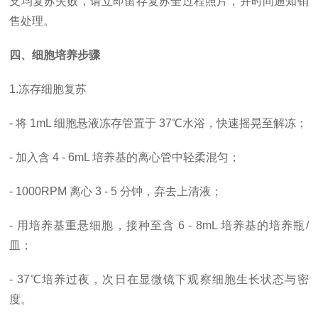
支均复苏失败，请立即留存复苏全过程照片，并时间通知销
售处理。
四、细胞培养步骤
1.冻存细胞复苏
- 将 1mL 细胞悬液冻存管置于 37℃水浴，快速摇晃至解冻；
- 加入含 4 - 6mL 培养基的离心管中轻柔混匀；
- 1000RPM 离心 3 - 5 分钟，弃去上清液；
- 用培养基重悬细胞，接种至含 6 - 8mL 培养基的培养瓶/
皿；
- 37℃培养过夜，次日在显微镜下观察细胞生长状态与密
度。