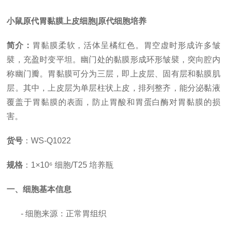
小鼠原代胃黏膜上皮细胞|原代细胞培养
简介：
胃黏膜柔软，活体呈橘红色。胃空虚时形成许多皱
襞，充盈时变平坦。幽门处的黏膜形成环形皱襞，突向腔内
称幽门瓣。胃黏膜可分为三层，即上皮层、固有层和黏膜肌
层。其中，上皮层为单层柱状上皮，排列整齐，能分泌黏液
覆盖于胃黏膜的表面，防止胃酸和胃蛋白酶对胃黏膜的损
害。
货号
：
WS-Q1022
规格
：
1×10⁶ 细胞/T25 培养瓶
一、细胞基本信息
- 细胞来源：正常胃组织