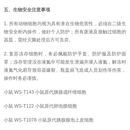
五、生物安全注意事项
1. 所有动物细胞均视为具有潜在生物危害性，必须在二级生
物安全柜内操作，做好个人防护；所有废液及接触过细胞的
器皿，需经灭菌处理后方可丢弃。
2. 复苏冻存细胞时，务必佩戴防护手套、防护服及防护面
罩；冻存管浸没在液氮中可能发生泄漏并灌入液氮，解冻时
液氮气化易导致容器爆裂、瓶盖崩飞造成人员划伤等伤害，
操作时务必谨慎。
小鼠
WS-T143
小鼠原代胰腺成纤维细胞
小鼠
WS-T122
小鼠原代卵泡膜细胞
小鼠
WS-T1078
小鼠原代胰腺腺泡上皮细胞