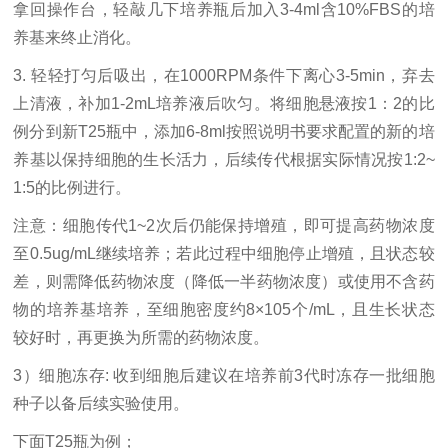
拿回操作台，轻敲几下培养瓶后加入3-4ml含10%FBS的培
养基来终止消化。
3. 轻轻打匀后吸出，在1000RPM条件下离心3-5min，弃去
上清液，补加1-2mL培养液后吹匀。将细胞悬液按1：2的比
例分到新T25瓶中，添加6-8ml按照说明书要求配置的新的培
养基以保持细胞的生长活力，后续传代根据实际情况按1:2~
1:5的比例进行。
注意：细胞传代
1~2次后仍能保持增殖，即可提高药物浓度
至0.5ug/mL继续培养；若此过程中细胞停止增殖，且状态较
差，则需降低药物浓度（降低一半药物浓度）或使用不含药
物的培养基培养，至细胞密度约8×105个/mL，且生长状态
较好时，再更换为所需的药物浓度。
3）细胞冻存: 收到细胞后建议在培养前3代时冻存一批细胞
种子以备后续实验使用。
下面
T25瓶为例；