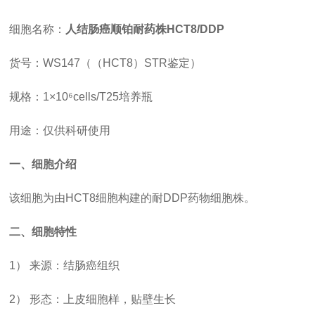
细胞名称：
人结肠癌顺铂耐药株
HCT8/DDP
货号：
WS147（（HCT8）STR鉴定）
规格：
1×10⁶cells/T25培养瓶
用途：仅供科研使用
一、细胞介绍
该细胞为由
HCT8细胞构建的耐DDP药物细胞株。
二、细胞特性
1） 来源：结肠癌组织
2） 形态：上皮细胞样，贴壁生长