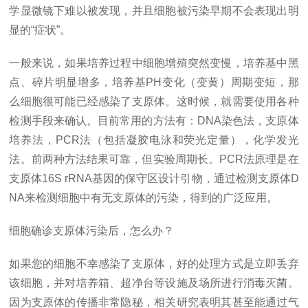
学显微镜下难以被发现，并且细胞被污染早期不会表现出明
显的“症状”。
一般来说，如果培养过程中细胞增殖突然变慢，培养基中黑
点、碎片明显增多，培养基PH变化（变黄）周期变短，那
么细胞很可能已经感染了支原体。这时候，就需要使用各种
检测手段来确认。目前常用的方法有：DNA染色法，支原体
培养法，PCR法（包括凝胶电泳和荧光定量），化学发光
法。前两种方法结果可靠，但实验周期长。PCR法原理是在
支原体16S rRNA基因的保守区设计引物，通过检测支原体D
NA来检测细胞中有无支原体的污染，得到的广泛应用。
细胞确诊支原体污染后，怎么办？
如果您的细胞不幸感染了支原体，好的处理方式是立即丢弃
该细胞，并对培养箱、超净台等设施及场所进行消毒灭菌。
因为支原体的传播非常隐秘，相关研究表明其甚至能通过气