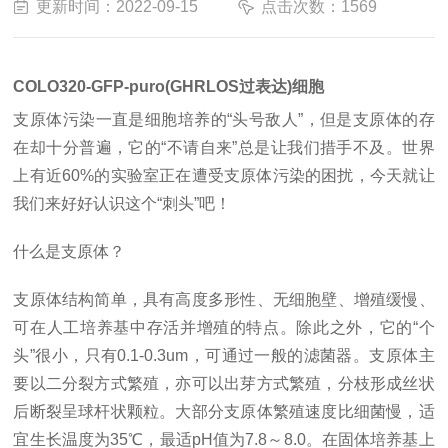
更新时间：2022-09-15
点击次数：1569
COLO320-GFP-puro(GHRLOS过表达)细胞
支原体污染一直是细胞培养的“头号敌人”，但是支原体的存
在却十分普遍，它的“不请自来”总是让我们措手不及。世界
上有近60%的实验室正在遭受支原体污染的困扰，今天就让
我们来好好认识这个“刺头”吧！
什么是支原体？
支原体结构简单，具有高度多形性、无细胞壁、增殖缓慢、
可在人工培养基中存活并增殖的特点。除此之外，它的“个
头”很小，只有0.1-0.3um，可通过一般的滤菌器。支原体主
要以二分裂方式繁殖，亦可以出芽方式繁殖，分枝形成丝状
后断裂呈球杆状颗粒。大部分支原体繁殖速度比细菌慢，适
宜生长温度为35℃，最适pH值为7.8～8.0。在固体培养基上