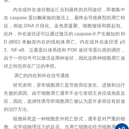
体。
内在或外在途径都会汇合到最终的共同途径，即都集中
在 caspase 蛋白酶家族的激活上，最终会导致典型的凋亡特
征，例如 DNA 片段化、染色质凝聚、细胞皱缩和膜起泡。
此外，外在途径还可以通过激活的 caspase-8 产生截短的 BI
D (tBID) 来触发内在的线粒体凋亡。内在或外在途径受 p5
3、NF-κB、泛素蛋白体系统和 PI3K 途径等蛋白质的调控，
由于一些信号可以激活这两种途径，因此这两种细胞凋亡途
径之间也存在广泛的串扰。
凋亡的内在和外在信号通路
研究表明，异常细胞凋亡是导致癌症发生、进展和治疗
失败的原因。由于细胞凋亡通常不会引发宿主炎症或免疫反
应，因此，选择性诱导癌细胞凋亡被认为是许多癌症有前途
的治疗方法。
细胞坏死是一种细胞意外死亡形式，通常是对严重的细
胞、化学或物理压力的反应。当凋亡细胞在经历细胞凋亡后