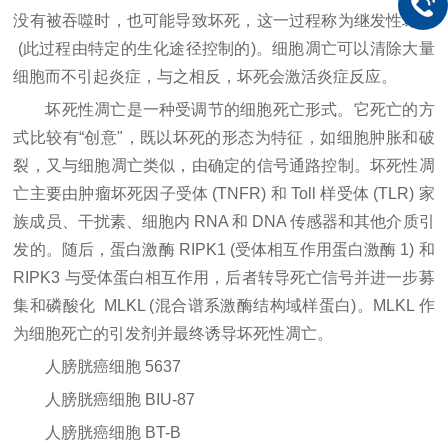
没有被吞噬时，也可能导致坏死，这一过程称为继发性坏死
(此过程由特定的生化途径控制的)。细胞凋亡可以清除大量
细胞而不引起炎症，与之相反，坏死会激活炎症反应。
坏死性凋亡是一种受调节的细胞死亡形式。它死亡的方
式比较有“创意"，既以坏死的形态为特征，如细胞肿胀和破
裂，又与细胞凋亡类似，由确定的信号通路控制。坏死性凋
亡主要由肿瘤坏死因子受体 (TNFR) 和 Toll 样受体 (TLR) 家
族成员、干扰素、细胞内 RNA 和 DNA 传感器和其他介质引
发的。随后，蛋白激酶 RIPK1 (受体相互作用蛋白激酶 1) 和
RIPK3 与受体蛋白相互作用，后者转导死亡信号并进一步募
集和磷酸化 MLKL (混合谱系激酶结构域样蛋白)。MLKL 作
为细胞死亡的引发剂并最终诱导坏死性凋亡。
人膀胱癌细胞
5637
人膀胱癌细胞
BIU-87
人膀胱癌细胞
BT-B