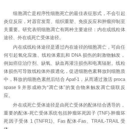
细胞凋亡是程序性细胞死亡的最佳表征形式，不会引起
炎症反应，对器官发育、组织重塑、免疫反应和肿瘤抑制至
关重要。研究表明细胞凋亡有两种主要途径：内在或线粒体
途径、外在或死亡受体途径。
内在或线粒体途径是通过内在途径的细胞凋亡，可由任
何引起氧化应激、线粒体紊乱和 DNA 损伤的刺激物触发，
例如癌症治疗剂、缺氧、缺血再灌注损伤和电离辐射。线粒
体损伤可导致线粒体外膜透化，促进细胞色素释放到细胞质
中，释放的细胞色素然后结合 Apaf-1，从而通过激活 proca
spase 9 并形成称为“凋亡体"的复合物来触发凋亡级联反
应。
外在或死亡受体途径是由死亡受体的配体结合诱导的，
重要的配体-死亡受体系统包括肿瘤坏死因子 (TNF)-肿瘤坏
死因子受体 1 (TNFR1)、Fas 配体-Fas、TRAIL-TRAIL 受