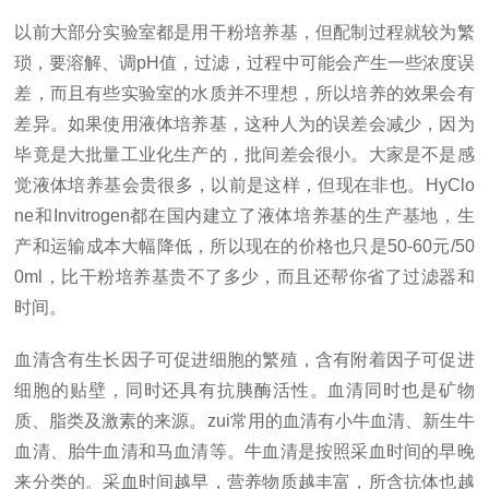
以前大部分实验室都是用干粉培养基，但配制过程就较为繁
琐，要溶解、调pH值，过滤，过程中可能会产生一些浓度误
差，而且有些实验室的水质并不理想，所以培养的效果会有
差异。如果使用液体培养基，这种人为的误差会减少，因为
毕竟是大批量工业化生产的，批间差会很小。大家是不是感
觉液体培养基会贵很多，以前是这样，但现在非也。HyClo
ne和Invitrogen都在国内建立了液体培养基的生产基地，生
产和运输成本大幅降低，所以现在的价格也只是50-60元/50
0ml，比干粉培养基贵不了多少，而且还帮你省了过滤器和
时间。
血清含有生长因子可促进细胞的繁殖，含有附着因子可促进
细胞的贴壁，同时还具有抗胰酶活性。血清同时也是矿物
质、脂类及激素的来源。
zui
常用的血清有小牛血清、新生牛
血清、胎牛血清和马血清等。牛血清是按照采血时间的早晚
来分类的。采血时间越早，营养物质越丰富，所含抗体也越