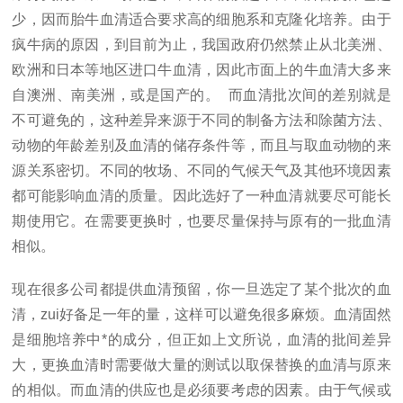
少，因而胎牛血清适合要求高的细胞系和克隆化培养。由于
疯牛病的原因，到目前为止，我国政府仍然禁止从北美洲、
欧洲和日本等地区进口牛血清，因此市面上的牛血清大多来
自澳洲、南美洲，或是国产的。 而血清批次间的差别就是
不可避免的，这种差异来源于不同的制备方法和除菌方法、
动物的年龄差别及血清的储存条件等，而且与取血动物的来
源关系密切。不同的牧场、不同的气候天气及其他环境因素
都可能影响血清的质量。因此选好了一种血清就要尽可能长
期使用它。在需要更换时，也要尽量保持与原有的一批血清
相似。
现在很多公司都提供血清预留，你一旦选定了某个批次的血
清，
zui
好备足一年的量，这样可以避免很多麻烦。血清固然
是细胞培养中*的成分，但正如上文所说，血清的批间差异
大，更换血清时需要做大量的测试以取保替换的血清与原来
的相似。而血清的供应也是必须要考虑的因素。由于气候或