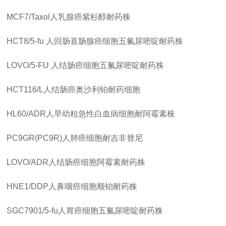
MCF7/Taxol人乳腺癌紫杉醇耐药株
HCT8/5-fu
人回肠直肠腺癌细胞五氟尿嘧啶耐药株
LOVO/5-FU
人结肠癌细胞五氟尿嘧啶耐药株
HCT116/L人结肠癌奥沙利铂耐药细胞
HL60/ADR人早幼粒急性白血病细胞耐阿霉素株
PC9GR(PC9R)人肺癌细胞耐吉非替尼
LOVO/ADR人结肠癌细胞阿霉素耐药株
HNE1/DDP人鼻咽癌细胞顺铂耐药株
SGC7901/5-fu人胃癌细胞五氟尿嘧啶耐药株