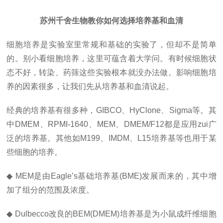
苏州千舍生物教你如何选择培养基和血清
细胞培养是实验室里
常规
和
基础
的实验了，但却不是简单
的。别小看细胞培养，这里可蕴含着大学问。有时候细胞状
态不好，转染、药筛这些实验根本就没办法做。影响细胞培
养的因素很多，让我们先从培养基和血清说起。
经典的培养基有很多种，GIBCO
、
HyClone、Sigma等。其
中DMEM、RPMI
-
1640、MEM、DMEM/F12都是应用
zui
广
泛的培养基。其他如M199、IMDM、L15培养基等也用于某
些细胞的培养。
◆ MEM是由Eagle’s基础培养基(BME)发展而来的，其中增
加了组分的范围及浓度。
◆ Dulbecco改良的BEM(DMEM)培养基是为小鼠成纤维细胞