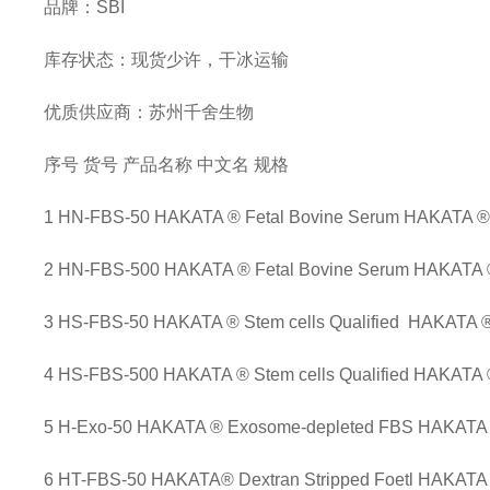
品牌：SBI
库存状态：现货少许，干冰运输
优质供应商：苏州千舍生物
序号
货号
产品名称
中文名
规格
1
HN-FBS-50
HAKATA ® Fetal Bovine Serum
HAKATA
2
HN-FBS-500
HAKATA ® Fetal Bovine Serum
HAKATA
3
HS-FBS-50
HAKATA ® Stem cells Qualified
HAKATA
4
HS-FBS-500
HAKATA ® Stem cells Qualified
HAKAT
5
H-Exo-50
HAKATA ® Exosome-depleted FBS
HAKAT
6
HT-FBS-50
HAKATA® Dextran Stripped Foetl
HAKAT