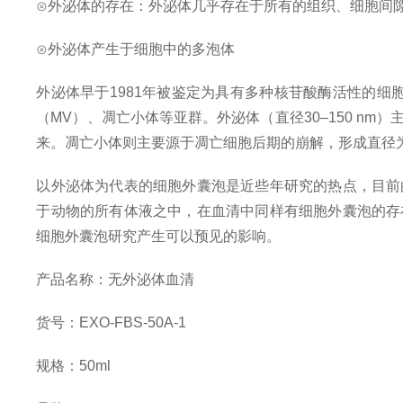
⊙外泌体的存在：外泌体几乎存在于所有的组织、细胞间
⊙外泌体产生于细胞中的多泡体
外泌体早于1981年被鉴定为具有多种核苷酸酶活性的
（MV）、凋亡小体等亚群。外泌体（直径30–150 nm
来。凋亡小体则主要源于凋亡细胞后期的崩解，形成直径为50
以外泌体为代表的细胞外囊泡是近些年研究的热点，目前
于动物的所有体液之中，在血清中同样有细胞外囊泡的存
细胞外囊泡研究产生可以预见的影响。
产品名称：无外泌体血清
货号：EXO-FBS-50A-1
规格：50ml