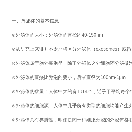
一、外泌体的基本信息
⊙外泌体的大小：外泌体的直径约40-150nm
⊙从研究上来讲并不太严格区分外泌体（exosomes）或微泡（mi
⊙外泌体属于胞外囊泡类，除了外泌体之外细胞还分泌微
⊙外泌体的直接比微泡的要小，后者直径为100nm-1μm
⊙外泌体的数量：人体中大约有1014个，近乎于平均每个细胞产
⊙外泌体的细胞源：人体中几乎所有类型的细胞均能产生
⊙外泌体具有异质性，即使是同一种细胞分泌的外泌体都