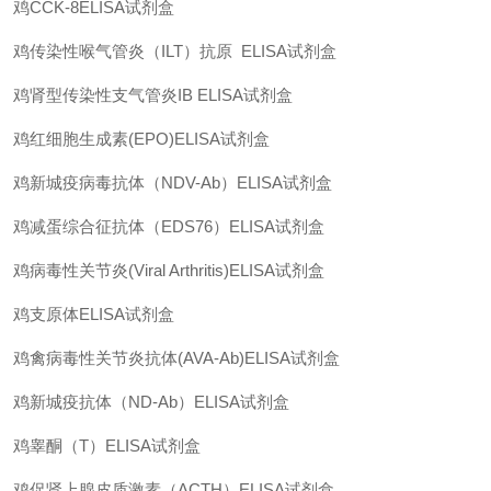
鸡
CCK-8ELISA
试剂盒
鸡传染性喉气管炎（
ILT
）抗原
ELISA
试剂盒
鸡肾型传染性支气管炎
IB ELISA
试剂盒
鸡红细胞生成素
(EPO)ELISA
试剂盒
鸡新城疫病毒抗体（
NDV-Ab
）
ELISA
试剂盒
鸡减蛋综合征抗体（
EDS76
）
ELISA
试剂盒
鸡病毒性关节炎
(Viral Arthritis)ELISA
试剂盒
鸡支原体
ELISA
试剂盒
鸡禽病毒性关节炎抗体
(AVA-Ab)ELISA
试剂盒
鸡新城疫抗体（
ND-Ab
）
ELISA
试剂盒
鸡睾酮（
T
）
ELISA
试剂盒
鸡促肾上腺皮质激素（
ACTH
）
ELISA
试剂盒