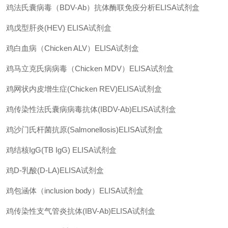
鸡法氏囊病毒（
BDV-Ab
）抗体酶联免疫分析
ELISA
试剂盒
鸡戊型肝炎
(HEV) ELISA
试剂盒
鸡白血病（
Chicken ALV
）
ELISA
试剂盒
鸡马立克氏病病毒（
Chicken MDV
）
ELISA
试剂盒
鸡网状内皮增生症
(Chicken REV)ELISA
试剂盒
鸡传染性法氏囊病病毒抗体
(IBDV-Ab)ELISA
试剂盒
鸡沙门氏杆菌抗原
(Salmonellosis)ELISA
试剂盒
鸡结核
IgG(TB IgG) ELISA
试剂盒
鸡
D-
乳酸
(D-LA)ELISA
试剂盒
鸡包涵体（
inclusion body
）
ELISA
试剂盒
鸡传染性支气管炎抗体
(IBV-Ab)ELISA
试剂盒