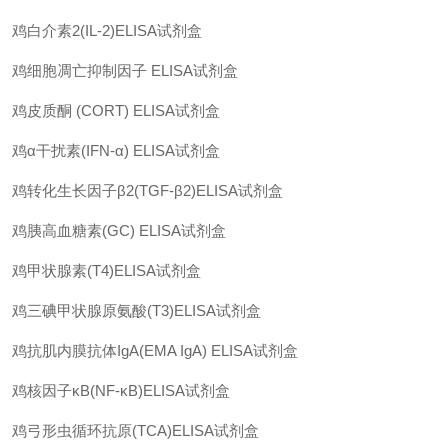
鸡白介素
2(IL-2)ELISA
试剂盒
鸡细胞凋亡抑制因子
ELISA
试剂盒
鸡皮质酮
(CORT) ELISA
试剂盒
鸡
α
干扰素
(IFN-α) ELISA
试剂盒
鸡转化生长因子
β2(TGF-β2)ELISA
试剂盒
鸡胰高血糖素
(GC) ELISA
试剂盒
鸡甲状腺素
(T4)ELISA
试剂盒
鸡三碘甲状腺原氨酸
(T3)ELISA
试剂盒
鸡抗肌内膜抗体
IgA(EMA IgA) ELISA
试剂盒
鸡核因子
κB(NF-κB)ELISA
试剂盒
鸡弓形虫循环抗原
(TCA)ELISA
试剂盒