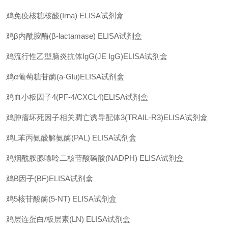
鸡免疫核糖核酸
(Irna) ELISA
试剂盒
鸡
β
内酰胺酶
(β-lactamase) ELISA
试剂盒
鸡流行性乙型脑炎抗体
IgG(JE IgG)ELISA
试剂盒
鸡
α
葡萄糖苷酶
(a-Glu)ELISA
试剂盒
鸡血小板因子
4(PF-4/CXCL4)ELISA
试剂盒
鸡肿瘤坏死因子相关凋亡诱导配体
3(TRAIL-R3)ELISA
试剂盒
鸡
L
苯丙氨酸解氨酶
(PAL) ELISA
试剂盒
鸡烟酰胺腺嘌呤二核苷酸磷酸
(NADPH) ELISA
试剂盒
鸡
B
因子
(BF)ELISA
试剂盒
鸡
5
核苷酸酶
(5-NT) ELISA
试剂盒
鸡层连蛋白
/
板层素
(LN) ELISA
试剂盒