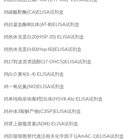
鸡碳酸酐酶
(CA)ELISA
试剂盒
鸡抗凝血酶
Ⅲ
抗体
(AT-Ⅲ)ELISA
试剂盒
鸡热休克蛋白
20(HSP-20) ELISA
试剂盒
鸡热休克蛋白
60(Hsp-60)ELISA
试剂盒
鸡
17
羟皮质类固醇
(17-OHCS)ELISA
试剂盒
鸡白介素
4(IL-4) ELISA
试剂盒
鸡一氧化氮
(NO)ELISA
试剂盒
鸡单纯疱疹病毒
Ⅱ
型抗体
(HSVⅡ-Ab) ELISA
试剂盒
鸡补体
3
裂解产物
(C3SP)ELISA
试剂盒
鸡肾上腺髓质素
(ADM) ELISA
试剂盒
鸡巨噬细胞替代激活相关化学因子
1(AmAC-1)ELISA
试剂盒