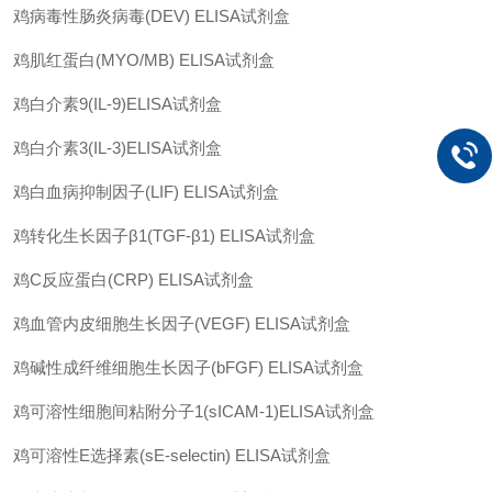
鸡病毒性肠炎病毒
(DEV) ELISA
试剂盒
鸡肌红蛋白
(MYO/MB) ELISA
试剂盒
鸡白介素
9(IL-9)ELISA
试剂盒
鸡白介素
3(IL-3)ELISA
试剂盒
鸡白血病抑制因子
(LIF) ELISA
试剂盒
鸡转化生长因子
β1(TGF-β1) ELISA
试剂盒
鸡
C
反应蛋白
(CRP) ELISA
试剂盒
鸡血管内皮细胞生长因子
(VEGF) ELISA
试剂盒
鸡碱性成纤维细胞生长因子
(bFGF) ELISA
试剂盒
鸡可溶性细胞间粘附分子
1(sICAM-1)ELISA
试剂盒
鸡可溶性
E
选择素
(sE-selectin) ELISA
试剂盒