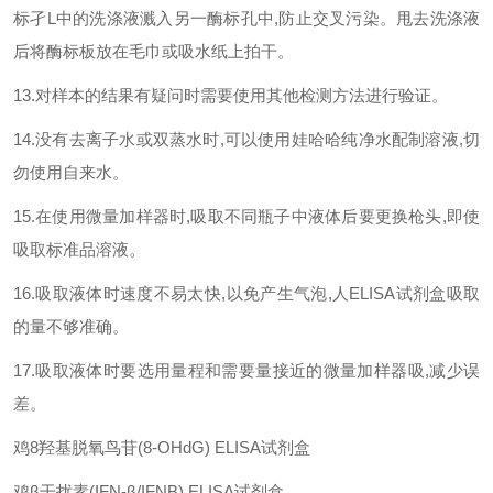
标孑
L
中的洗涤液溅入另一酶标孔中
,
防止交叉污染。甩去洗涤液
后将酶标板放在毛巾或吸水纸上拍干。
13.
对样本的结果有疑问时需要使用其他检测方法进行验证。
14.
没有去离子水或双蒸水时
,
可以使用娃哈哈纯净水配制溶液
,
切
勿使用自来水。
15.
在使用微量加样器时
,
吸取不同瓶子中液体后要更换枪头
,
即使
吸取标准品溶液。
16.
吸取液体时速度不易太快
,
以免产生气泡
,
人
ELISA
试剂盒吸取
的量不够准确。
17.
吸取液体时要选用量程和需要量接近的微量加样器吸
,
减少误
差。
鸡
8
羟基脱氧鸟苷
(8-OHdG) ELISA
试剂盒
鸡
β
干扰素
(IFN-β/IFNB) ELISA
试剂盒