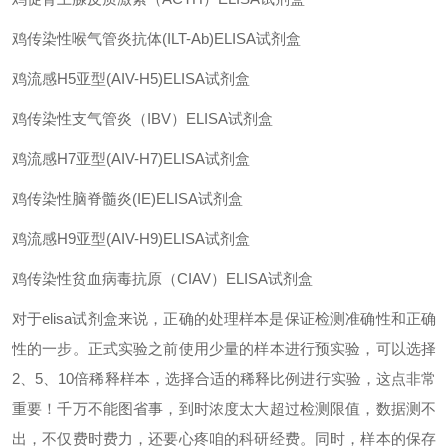
鸡传染性喉气管炎抗体
(ILT-Ab)ELISA
试剂盒
鸡流感
H5
亚型
(AIV-H5)ELISA
试剂盒
鸡传染性支气管炎（
IBV
）
ELISA
试剂盒
鸡流感
H7
亚型
(AIV-H7)ELISA
试剂盒
鸡传染性脑脊髓炎
(IE)ELISA
试剂盒
鸡流感
H9
亚型
(AIV-H9)ELISA
试剂盒
鸡传染性贫血病毒抗原（
CIAV
）
ELISA
试剂盒
对于
elisa
试剂盒来说，正确的处理样本是保证检测准确性和正确
性的一步。正式实验之前使用少量的样本进行预实验，可以选择
2
、
5
、
10
倍稀释样本，选择合适的稀释比例进行实验，这点非常
重要！千万不能图省事，到时浓度太大超过检测限值，数据测不
出，不仅费时费力，还要心疼咱的科研经费。同时，样本的保存