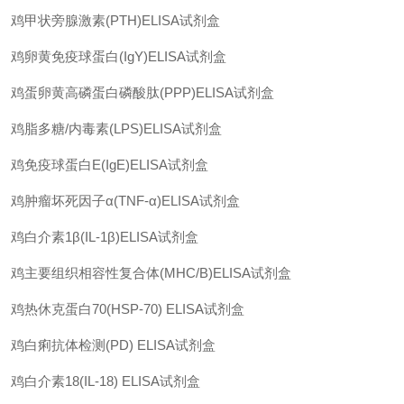
鸡甲状旁腺激素
(PTH)ELISA
试剂盒
鸡卵黄免疫球蛋白
(IgY)ELISA
试剂盒
鸡蛋卵黄高磷蛋白磷酸肽
(PPP)ELISA
试剂盒
鸡脂多糖
/
内毒素
(LPS)ELISA
试剂盒
鸡免疫球蛋白
E(IgE)ELISA
试剂盒
鸡肿瘤坏死因子
α(TNF-α)ELISA
试剂盒
鸡白介素
1β(IL-1β)ELISA
试剂盒
鸡主要组织相容性复合体
(MHC/B)ELISA
试剂盒
鸡热休克蛋白
70(HSP-70) ELISA
试剂盒
鸡白痢抗体检测
(PD) ELISA
试剂盒
鸡白介素
18(IL-18) ELISA
试剂盒