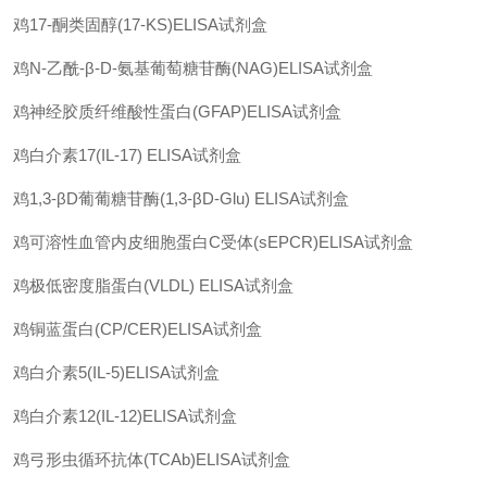
鸡
17-
酮类固醇
(17-KS)ELISA
试剂盒
鸡
N-
乙酰
-β-D-
氨基葡萄糖苷酶
(NAG)ELISA
试剂盒
鸡神经胶质纤维酸性蛋白
(GFAP)ELISA
试剂盒
鸡白介素
17(IL-17) ELISA
试剂盒
鸡
1,3-βD
葡葡糖苷酶
(1,3-βD-Glu) ELISA
试剂盒
鸡可溶性血管内皮细胞蛋白
C
受体
(sEPCR)ELISA
试剂盒
鸡极低密度脂蛋白
(VLDL) ELISA
试剂盒
鸡铜蓝蛋白
(CP/CER)ELISA
试剂盒
鸡白介素
5(IL-5)ELISA
试剂盒
鸡白介素
12(IL-12)ELISA
试剂盒
鸡弓形虫循环抗体
(TCAb)ELISA
试剂盒