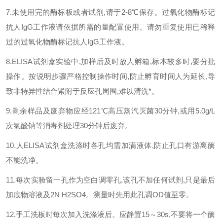
7.
未使用完的酶标板或者试剂
,
请于
2-8℃
保存。过氧化物酶标记
抗人
IgG
工作液请依据所需的量配置使用。请勿重复使用已稀释
过的过氧化物酶标记抗人
IgG
工作液。
8.ELISA
试剂盒实验中
,
加样后及时放人孵箱
,
标本较多时
,
要分批
操作。按说明步骤严格控制操作时间
,
防止孵育时间人为延长
,
导
致非特异性结合紧附于反应孔周围
,
难以清洗*。
9.
剩余样品及废弃物应经
121℃
高压蒸汽灭菌
30
分钟
,
或用
5.0g/L
次氯酸钠等消毒剂处理
30
分钟后废弃。
10.
人
ELISA
试剂盒洗涤时各孔均需加满液体
,
防止孔口有游离酶
不能洗净。
11.
每次实验留一孔作为空白调零孔
,
该孔不加任何试剂
,
只是最后
加底物溶液及
2N H2SO4
。测量时先用此孔调
OD
值至零。
12.
手工洗板时每次加入洗涤液后。应静置
15
～
30s,
不要将一个酶