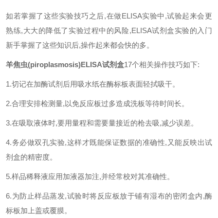
如若掌握了这些实验技巧之后
,
在做
ELISA
实验中
,
试验起来会更
熟练
,
大大的降低了实验过程中的风险
,ELISA
试剂盒实验的入门
新手掌握了这些知识后
,
操作起来都会快的多。
羊焦虫(piroplasmosis)ELISA试剂盒
17
个相关操作技巧如下
:
1.
切记在加酶试剂后用吸水纸在酶标板表面轻拭吸干。
2.
合理安排检测量
,
以免反应板过多造成洗板等待时间长。
3.
在吸取液体时
,
要用量程和需要量接近的枪去吸
,
减少误差。
4.
务必做双孔实验
,
这样才既能保证数据的准确性
,
又能反映出试
剂盒的精密度。
5.
样品稀释液应用加液器加注
,
并经常校对其准确性。
6.
为防止样品蒸发
,
试验时将反应板放于铺有湿布的密闭盒内
,
酶
标板加上盖或覆膜。