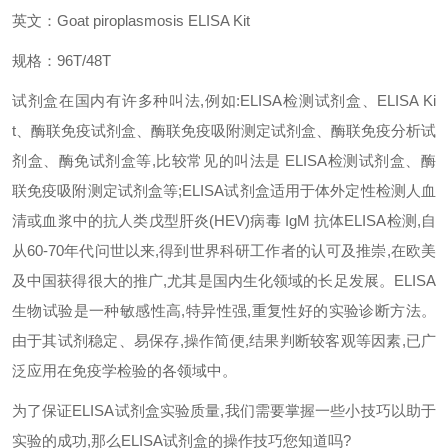
英文：
Goat piroplasmosis ELISA Kit
规格：
96T/48T
试剂盒在国内有许多种叫法
,
例如
:ELISA
检测试剂盒、
ELISA Ki
t
、酶联免疫试剂盒、酶联免疫吸附测定试剂盒、酶联免疫分析试
剂盒、酶免试剂盒等
,
比较常见的叫法是
ELISA
检测试剂盒、酶
联免疫吸附测定试剂盒等
;ELISA
试剂盒适用于体外定性检测人血
清或血浆中的抗人类戊型肝炎
(HEV)
病毒
IgM
抗体
ELISA
检测
,
自
从
60-70
年代问世以来
,
得到世界
科研工作者的认可及推崇
,
在欧美
及中国获得很大的推广
,
尤其是国内生化领域的长足发展。
ELISA
生物试验是一种敏感性高
,
特异性强
,
重复性好的实验诊断方法。
由于其试剂稳定、易保存
,
操作简便
,
结果判断较客观等因素
,
已广
泛应用在免疫学检验的各领域中。
为了保证
ELISA
试剂盒实验质量
,
我们需要掌握一些小技巧以助于
实验的成功
,
那么
ELISA
试剂盒的操作技巧您知道吗
?