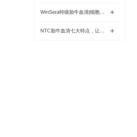
WinSera特级胎牛血清|细胞培养好帮手
NTC胎牛血清七大特点，让你放心选用