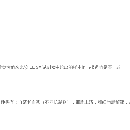
量参考值来比较
ELISA
试剂盒中给出的样本值与报道值是否一致
本种类有：血清和血浆（不同抗凝剂），细胞上清，和细胞裂解液，