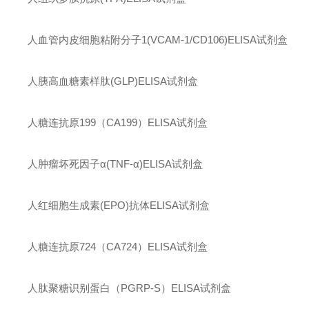
人血管内皮细胞粘附分子
1(VCAM-1/CD106)ELISA
试剂盒
人胰高血糖素样肽
(GLP)ELISA
试剂盒
人糖连抗原
199
（
CA199
）
ELISA
试剂盒
人肿瘤坏死因子
α(TNF-α)ELISA
试剂盒
人红细胞生成素
(EPO)
抗体
ELISA
试剂盒
人糖连抗原
724
（
CA724
）
ELISA
试剂盒
人肽聚糖识别蛋白（
PGRP-S
）
ELISA
试剂盒