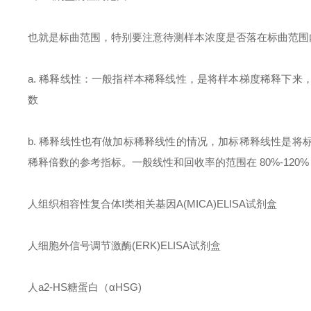
也就是标曲范围，特别要注意待测样本浓度是否落在标曲范围
a.
稀释线性：一般指样本稀释线性，是将样本梯度稀释下来
数
b.
稀释线性也有做加标稀释线性的情况，加标稀释线性是将
稀释倍数的参考指标。一般线性和回收率的范围在
80%-120
人组织相容性复合体
Ⅰ
类相关基因
A(MICA)ELISA
试剂盒
人细胞外信号调节激酶
(ERK)ELISA
试剂盒
人
a2-HS
糖蛋白（
αHSG)