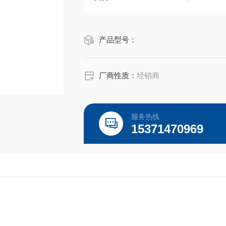
规格：96T/48T
产品型号：
大鼠ELISA试剂盒，小鼠ELISA试剂盒
盒，兔ELISA试剂盒，羊ELISA试剂盒
植物ELISA试剂盒，昆虫ELISA试剂盒，
厂商性质：
经销商
服务热线
15371470969