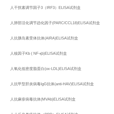
人干扰素调节因子
3
（
IRF3
）
ELISA
试剂盒
人肺部活化调节趋化因子
(PARC/CCL18)ELISA
试剂盒
人抗胰岛素受体抗体
(AIRA)ELISA
试剂盒
人核因子
Kb ( NF-қb)ELISA
试剂盒
人氧化低密度脂蛋白
(ox-LDL)ELISA
试剂盒
人抗甲型肝炎病毒
IgG
抗体
(anti-HAV)ELISA
试剂盒
人抗麻疹病毒抗体
(MVAb)ELISA
试剂盒