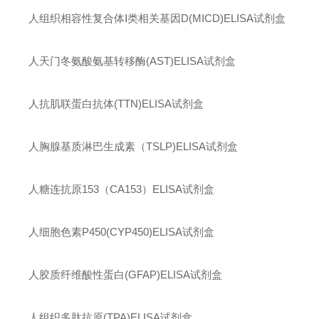
人组织相容性复合体
Ⅰ
类相关基因
D(MICD)ELISA
试剂盒
人天门冬氨酸氨基转移酶
(AST)ELISA
试剂盒
人抗肌联蛋白抗体
(TTN)ELISA
试剂盒
人胸腺基质淋巴生成素（
TSLP)ELISA
试剂盒
人糖连抗原
153
（
CA153
）
ELISA
试剂盒
人细胞色素
P450(CYP450)ELISA
试剂盒
人胶质纤维酸性蛋白
(GFAP)ELISA
试剂盒
人组织多肽抗原
(TPA)ELISA
试剂盒