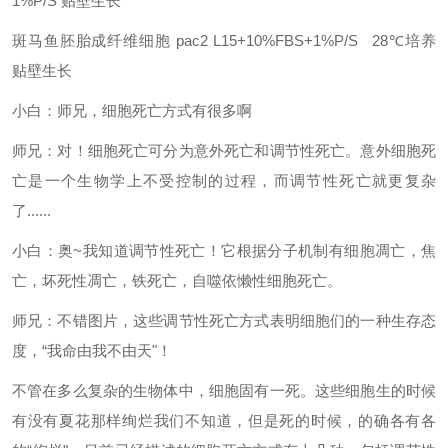
1%P/S
贴壁生长
斑马鱼胚胎成纤维细胞
pac2
L15+10%FBS+1%P/S 28℃培养
贴壁生长
小白：师兄，细胞死亡方式有很多啊
师兄：对！细胞死亡可分为意外死亡和调节性死亡。意外细胞死
亡是一个生物学上不受控制的过程，而调节性死亡就更复杂
了......
小白：奥~我知道调节性死亡！它根据分子机制有细胞凋亡，焦
亡，坏死性凋亡，铁死亡，自噬依懒性细胞死亡。
师兄：不错图片，这些调节性死亡方式表明细胞们的一种生存态
度，“我命由我不由天"！
不管在多么复杂的生物体中，细胞固有一死。这些细胞生的时候
有没有夏花那样绚烂我们不知道，但是死的时候，的确各有各