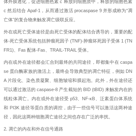
体外膜透化，促进细胞色素 c 释放到细胞质中，释放的细胞色素
c 然后结合 Apaf-1，从而通过激活 procaspase 9 并形成称为“凋
亡体"的复合物来触发凋亡级联反应。
外在或死亡受体途径是由死亡受体的配体结合诱导的，重要的配
体-死亡受体系统包括肿瘤死因子 (TNF)-肿瘤坏死因子受体 1 (TN
FR1)、Fas 配体-Fas、TRAIL-TRAIL 受体。
内在或外在途径都会汇合到最终的共同途径，即都集中在
caspa
se 蛋白酶家族的激活上，最终会导致典型的凋亡特征，例如 DN
A 片段化、染色质凝聚、细胞皱缩和膜起泡。此外，外在途径还
可以通过激活的 caspase-8 产生截短的 BID (tBID) 来触发内在的
线粒体凋亡。内在或外在途径受 p53、NF-κB、泛素蛋白体系统
和 PI3K 途径等蛋白质的调控，由于一些信号可以激活这两种途
径，因此这两种细胞凋亡途径之间也存在广泛的串扰。
2. 凋亡的内在和外在信号通路