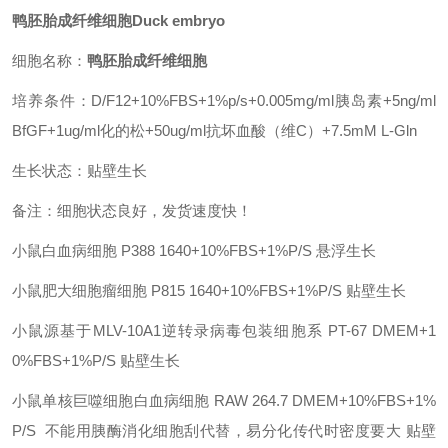
鸭胚胎成纤维细胞Duck embryo
细胞名称：
鸭胚胎成纤维细胞
培养条件：
D/F12+10%FBS+1%p/s+0.005mg/ml胰岛素+5ng/ml
BfGF+1ug/ml化的松+50ug/ml抗坏血酸（维C）+7.5mM L-Gln
生长状态：贴壁生长
备注：细胞状态良好，发货速度快！
小鼠白血病细胞
P388
1640+10%FBS+1%P/S
悬浮生长
小鼠肥大细胞瘤细胞
P815
1640+10%FBS+1%P/S
贴壁生长
小鼠源基于MLV-10A1逆转录病毒包装细胞系
PT-67
DMEM+1
0%FBS+1%P/S
贴壁生长
小鼠单核巨噬细胞白血病细胞
RAW 264.7
DMEM+10%FBS+1%
P/S 不能用胰酶消化细胞刮代替，易分化传代时密度要大
贴壁