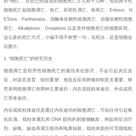
的“绚烂"。目前已经描述的细胞死亡方式有十几种，包括调节性
细胞死亡如细胞凋亡、焦亡、坏死性凋亡、铁死亡、Entosis、N
ETosis、Parthanatos、溶酶体依赖性细胞死亡、自噬依赖性细胞
死亡、Alkaliptosis、Oxeiptosis 以及意外细胞死亡的细胞坏死。
这么多的死亡方式，小编不得不称赞一句，论死法，还是细胞会
玩图片。
1.
“细胞死亡"的研究历史
细胞凋亡是程序性细胞死亡的最佳表征形式，不会引起炎症反
应，对器官发育、组织重塑、免疫反应和肿瘤抑制至关重要。研
究表明细胞凋亡有两种主要途径：内在或线粒体途径、外在或死
亡受体途径。
内在或线粒体途径是通过内在途径的细胞凋亡，可由任何引起氧
化应激、线粒体紊乱和
DNA 损伤的刺激物触发，例如癌症治疗
剂、缺氧、缺血再灌注损伤和电离辐射。线粒体损伤可导致线粒