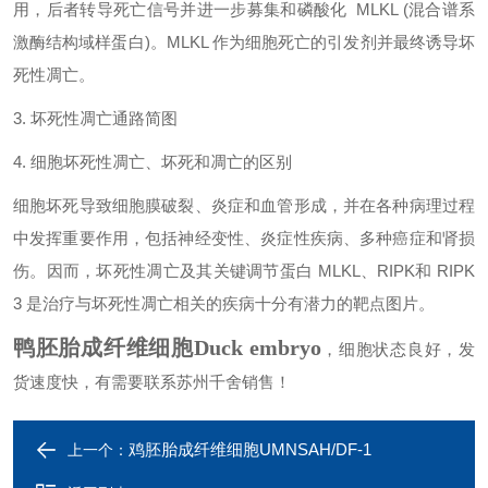
用，后者转导死亡信号并进一步募集和磷酸化 MLKL (混合谱系
激酶结构域样蛋白)。MLKL 作为细胞死亡的引发剂并最终诱导坏
死性凋亡。
3. 坏死性凋亡通路简图
4. 细胞坏死性凋亡、坏死和凋亡的区别
细胞坏死导致细胞膜破裂、炎症和血管形成，并在各种病理过程
中发挥重要作用，包括神经变性、炎症性疾病、多种癌症和肾损
伤。因而，坏死性凋亡及其关键调节蛋白
MLKL、RIPK和 RIPK
3 是治疗与坏死性凋亡相关的疾病十分有潜力的靶点图片。
鸭胚胎成纤维细胞Duck embryo
，细胞状态良好，发
货速度快，有需要联系苏州千舍销售！
鸡胚胎成纤维细胞UMNSAH/DF-1
上一个：