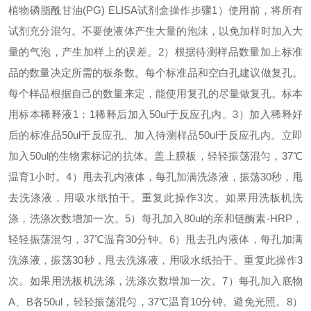
植物磷脂酰甘油(PG) ELISA试剂盒
操作步骤
1）使用前，将所有
试剂充分混匀。不要使液体产生大量的泡沫，以免加样时加入大
量的气泡，产生加样上的误差。
2）根据待测样品数量加上标准
品的数量决定所需的板条数。每个标准品和空白孔建议做复孔。
每个样品根据自己的数量来定，能使用复孔的尽量做复孔。标本
用标本稀释液1：1稀释后加入50ul于反应孔内。
3）加入稀释好
后的标准品50ul于反应孔、加入待测样品50ul于反应孔内。立即
加入50ul的生物素标记的抗体。盖上膜板，轻轻振荡混匀，37℃
温育1小时。
4）甩去孔内液体，每孔加满洗涤液，振荡30秒，甩
去洗涤液，用吸水纸拍干。重复此操作3次。如果用洗板机洗
涤，洗涤次数增加一次。
5）每孔加入80ul的亲和链酶素-HRP，
轻轻振荡混匀，37℃温育30分钟。
6）甩去孔内液体，每孔加满
洗涤液，振荡30秒，甩去洗涤液，用吸水纸拍干。重复此操作3
次。如果用洗板机洗涤，洗涤次数增加一次。
7）每孔加入底物
A、B各50ul，轻轻振荡混匀，37℃温育10分钟。避免光照。
8）