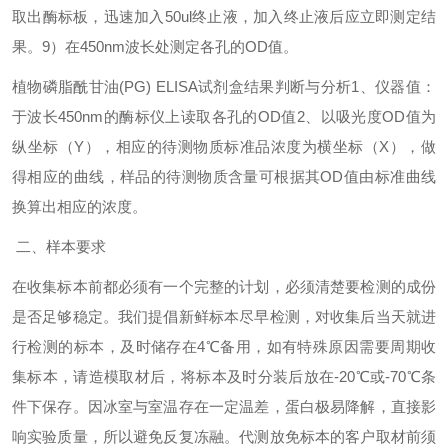
取出酶标板，迅速加入50ul终止液，加入终止液后应立即测定结
果。
9）在450nm波长处测定各孔的OD值。
植物磷脂酰甘油(PG) ELISA试剂盒
结果判断与分析
1、仪器值：
于波长450nm的酶标仪上读取各孔的OD值
2、以吸光度OD值为
纵坐标（Y），相应的待测物质标准品浓度为横坐标（X），做
得相应的曲线，样品的待测物质含量可根据其OD值由标准曲线
换算出相应的浓度。
二、样本要求
在收集标本前都必须有一个完整的计划，必须清楚要检测的成份
是否足够稳定。我们提倡新鲜标本尽早检测，对收集后当天就进
行检测的标本，及时储存在4℃备用，如有特殊原因需要周期收
集标本，请造模取材后，将标本及时分装后放在-20℃或-70℃条
件下保存。因冰室与室温存在一定温差，蛋白极易降解，直接影
响实验质量，所以避免反复冻融。代测放免标本的客户取材前须