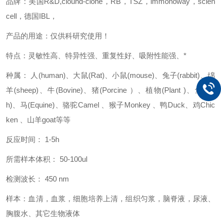
品牌：美国R&D,clound-clone，RB，TSZ，immonoway，scien
cell，德国IBL，
产品的用途：仅供科研究使用！
特点：灵敏性高、特异性强、重复性好、吸附性能强、*
种属： 人(human)、大鼠(Rat)、小鼠(mouse)、兔子(rabbit)、绵
羊(sheep)、牛(Bovine)、猪(Porcine ）、植物(Plant )、鱼(Fis
h)、马(Equine)、骆驼Camel 、猴子Monkey 、鸭Duck、鸡Chic
ken 、山羊goat等等
反应时间： 1-5h
所需样本体积： 50-100ul
检测波长： 450 nm
样本：血清，血浆，细胞培养上清，组织匀浆，脑脊液，尿液、
胸腹水、其它生物液体