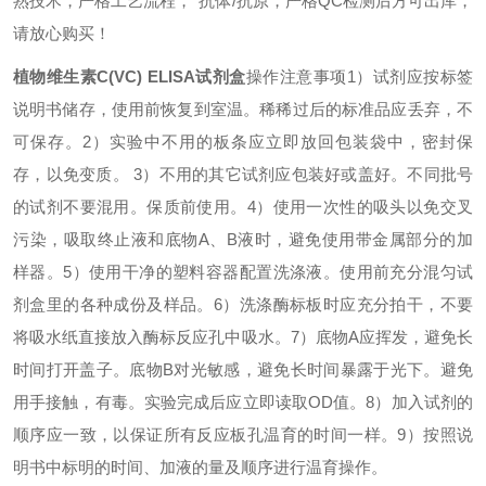
熟技术，严格工艺流程，*抗体/抗原，严格QC检测后方可出库，
请放心购买！
植物维生素C(VC) ELISA试剂盒
操作注意事项
1）试剂应按标签
说明书储存，使用前恢复到室温。稀稀过后的标准品应丢弃，不
可保存。
2）实验中不用的板条应立即放回包装袋中，密封保
存，以免变质。
3）不用的其它试剂应包装好或盖好。不同批号
的试剂不要混用。保质前使用。
4）使用一次性的吸头以免交叉
污染，吸取终止液和底物A、B液时，避免使用带金属部分的加
样器。
5）使用干净的塑料容器配置洗涤液。使用前充分混匀试
剂盒里的各种成份及样品。
6）洗涤酶标板时应充分拍干，不要
将吸水纸直接放入酶标反应孔中吸水。
7）底物A应挥发，避免长
时间打开盖子。底物B对光敏感，避免长时间暴露于光下。避免
用手接触，有毒。实验完成后应立即读取OD值。
8）加入试剂的
顺序应一致，以保证所有反应板孔温育的时间一样。
9）按照说
明书中标明的时间、加液的量及顺序进行温育操作。