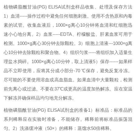
植物磷脂酰甘油(PG) ELISA试剂盒
样品收集、处理及保存方法
1）血清-----操作过程中避免任何细胞刺激。使用不含热原和内毒
素的试管。收集血液后，1000×g离心10分钟将血清和红细胞迅
速小心地分离。
2）血浆-----EDTA、柠檬酸盐、肝素血浆可用于
检测。1000×g离心30分钟去除颗粒。
3）细胞上清液---1000×g离
心10分钟去除颗粒和聚合物。
4）组织匀浆-----将组织加入适量生
理盐水捣碎。1000×g离心10分钟，取上清液
5）保存------如果样
品不立即使用，应将其分成小部分-70 ℃保存，避免反复冷冻。
尽可能的不要使用溶血或高血脂血。如果血清中大量颗粒，检测
前先离心或过滤。不要在37℃或更高的温度加热解冻。应在室温
下解冻并确保样品均匀地充分解冻。
植物磷脂酰甘油(PG) ELISA试剂盒
的准备
1）标准品：标准品的
系列稀释应在实验时准备，不能储存。稀释前将标准品振荡混
匀。
2）洗涤缓冲液（50×）的稀释：蒸馏水50倍稀释。