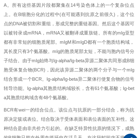
A。所有这些基因片段都聚集在14号染色体上的一个复杂位点
上。在B细胞分化的过程中(在可能遇到抗原之前很久)，这个位
点的DNA被切割和重组，形成完整的重链基因。然后这个基因可
以被转录成mRNA，mRNA又被翻译成重肽链。所有的mIg亚型
都有非常短的细胞质尾部。mIgM和mIgD都有一个胞质结构域，
其长度只有3个氨基酸。mIg的胞质尾部太短，不能与胞内信号分
子结合。由于mIg始终与Ig-alpha/Ig-beta异源二聚体共同形成B细
胞受体复合物(BCR)，因此该异源二聚体的两个分子与一个mIg
结合形成一个BCR。Ig-alpha/Ig-beta异二聚体行使复合物的信号
转导功能。Ig-alpha其胞质结构域较长，含有61个氨基酸；Ig-bet
a其胞质结构域含有48个氨基酸。
BCR有
wei
一的结合位点。该位点与抗原的一部分结合，称为抗
原决定簇或表位。结合取决于受体表面和表位表面的互补性。这
种结合是由非共价力引起的。在缺乏特异性抗原的情况下，成熟
的B细胞只能在外周血循环中存活几天。在这段时间内不接触抗