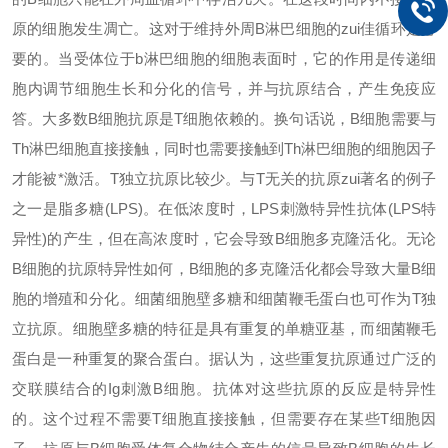
原的细胞发生凋亡。这对于维持外周B淋巴细胞的
zui
佳循环是必
要的。当受体位于b淋巴细胞的细胞表面时，它的作用是传递细
胞内调节细胞生长和分化的信号，并与抗原结合，产生免疫应
答。大多数B细胞抗原是T细胞依赖的。换句话说，B细胞需要与
Th淋巴细胞直接接触，同时也需要接触到Th淋巴细胞的细胞因子
才能被*激活。T独立抗原比较少。与T无关的抗原
zui
著名的例子
之一是脂多糖(LPS)。在低浓度时，LPS刺激特异性抗体(LPS特
异性)的产生，但在高浓度时，它会导致B细胞多克隆活化。无论
B细胞的抗原特异性如何，B细胞的多克隆活化都会导致大量B细
胞的增殖和分化。细菌细胞壁多糖和细菌鞭毛蛋白也可作为T独
立抗原。细胞壁多糖的特征是具有重复的单糖亚基，而细菌鞭毛
蛋白是一种重复的聚合蛋白。据认为，这些重复抗原通过广泛的
交联膜结合的Ig刺激B细胞。抗体对这些抗原的反应是特异性
的。这个过程不需要T细胞直接接触，但需要存在某些T细胞因