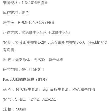
细胞规格：1-3×10^6细胞量
库存状态：现货
培养液：
RPMI-1640+10% FBS
运输方式：常温顺丰运输和干冰顺丰运输
货 期：复苏细胞需要1-2周，冻存细胞的需要3-5天（特殊情况会
有说明）
质 控：无支原体、无污染、符合标准
研究范围：仅供科研使用
Fadu人咽鳞癌细胞
（​STR）
品 牌： NTC胎牛血清
、Sigma 胎牛血清、PAA 胎牛血清
货 号：SFBE
、
F2442
、A15-151
规 格： 500ml