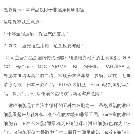
温馨提示：本产品仅限于非临床科研用途。
运输保存及注意点：
1.干冰全程运输，保证您的使用！
2.-20℃，避光恒温冰箱，避免反复冻融！
我司主营产品是国内传代细胞和细胞培养相关的生物试剂。GIB
CO、HyClone、NTC、SIGMA、 BI 、GEMINI、PAN和SBI无
外泌体血清等高品质血清。常规液体培养基、胰酶、双抗、无血
清冻存液、日本三菱产品、ELISA 试剂盒、Sigma现货试剂等产
品。售后*，我们以饱满的热情欢迎新老客户选购！
淋巴细胞是在血液中循环的五种白细胞之一。虽然成熟的淋巴
细胞看起来都很相似，但它们的功能却非常不同。
zui
丰富的淋巴
细胞有：B淋巴细胞(通常称为B细胞)和T淋巴细胞(也称为T细
胞)。B细胞不仅在骨髓中产生，而且在那里成熟。每个B细胞都