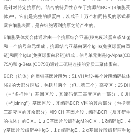
是针对特定抗原的。结合的特异性存在于抗原的BCR (B细胞受
体)中。它们是完整的膜蛋白，以成千上万个相同拷贝的形式暴
露在细胞表面，是在细胞遇到抗原之前产生的。
B细胞受体复合体通常由一个抗原结合亚基(膜免疫球蛋白或MIg)
和一个信号单元组成，抗原结合亚基由两个IgHs(免疫球蛋白重
链)和两个IgLs(免疫球蛋白轻链)组成，信号单元则是Ig-Alpha(CD
79A)和Ig-Beta (CD79B)通过二硫键连接的异质二聚体蛋白。
BCR（抗体）的重链基因片段为：51 VH片段-每个片段编码抗体
N端的大部分区域，包括前两个（但非第三个）高变区；25 DH
（= “多样性”）基因区段，其编码第三高变区的一部分，6 JH
（=“ joining”）基因区段，其编码BCR V区的其余部分（包括第
三高变区的其余部分）和9 CH 基因片段，编码BCR（及其衍生
的抗体）的C区。1 μ C基因片段编码IgM的C区，1 δ编码IgD，4
γ基因片段编码4中IgG，1 ε 编码IgE，2 α基因片段编码两种Ig