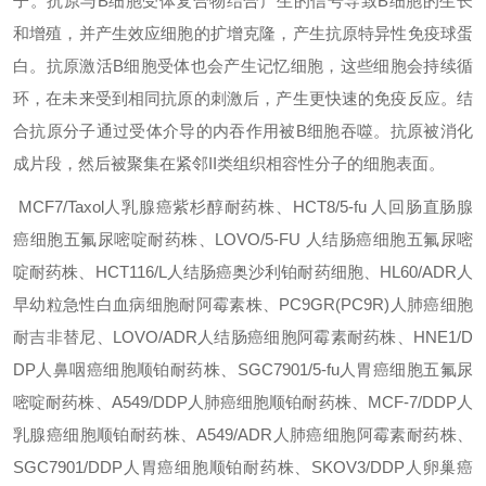
子。抗原与B细胞受体复合物结合产生的信号导致B细胞的生长
和增殖，并产生效应细胞的扩增克隆，产生抗原特异性免疫球蛋
白。抗原激活B细胞受体也会产生记忆细胞，这些细胞会持续循
环，在未来受到相同抗原的刺激后，产生更快速的免疫反应。结
合抗原分子通过受体介导的内吞作用被B细胞吞噬。抗原被消化
成片段，然后被聚集在紧邻II类组织相容性分子的细胞表面。
MCF7/Taxol人乳腺癌紫杉醇耐药株、HCT8/5-fu
人回肠直肠腺
癌细胞五氟尿嘧啶耐药株、LOVO/5-FU
人结肠癌细胞五氟尿嘧
啶耐药株、HCT116/L人结肠癌奥沙利铂耐药细胞、HL60/ADR人
早幼粒急性白血病细胞耐阿霉素株、PC9GR(PC9R)人肺癌细胞
耐吉非替尼、LOVO/ADR人结肠癌细胞阿霉素耐药株、HNE1/D
DP人鼻咽癌细胞顺铂耐药株、SGC7901/5-fu人胃癌细胞五氟尿
嘧啶耐药株、A549/DDP人肺癌细胞顺铂耐药株、MCF-7/DDP人
乳腺癌细胞顺铂耐药株、A549/ADR人肺癌细胞阿霉素耐药株、
SGC7901/DDP人胃癌细胞顺铂耐药株、SKOV3/DDP人卵巢癌