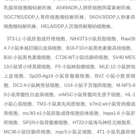
乳腺癌细胞顺铂耐药株、A549/ADR人肺癌细胞阿霉素耐药株、
SGC7901/DDP人胃癌细胞顺铂耐药株、SKOV3/DDP人卵巢癌
细胞顺铂耐药株、HELA/DDP人宫颈癌耐顺铂细胞株。
3T3-L1
小鼠胚胎成纤维细胞、NIH/3T3小鼠胚胎细胞、Raw26
4.7小鼠单核巨噬白血病细胞、B16-F10小鼠黑色素瘤高转细胞、
B16
小鼠黑色素瘤细胞、CT26.WT小鼠结肠癌细胞、SV40 MES
13小鼠肾小球系膜细胞、F9
小鼠畸胎瘤细胞、MLE-12 小鼠肺泡
上皮细胞、Sp2/0-Ag14
小鼠骨髓瘤细胞、BV2 小鼠小胶质细
胞、DC2.4小鼠树突状细胞、U14
小鼠子宫颈癌细胞、M-NFS-6
0小鼠骨髓性白血病细胞、mMSC小鼠骨髓间充质干细胞、HL-1
小鼠心肌细胞、TM3
小鼠睾丸间质细胞、k7m2.wt小鼠骨肉瘤成
骨细胞、mc3t3 e1小鼠胚胎成骨细胞前体细胞、hepa1-6
小鼠肝
癌细胞、SP2/0小鼠骨髓瘤细胞、HT22小鼠海马神经元细胞系、
MC38小鼠结肠癌细胞、mpc5小鼠足细胞、4T1
小鼠乳腺癌细