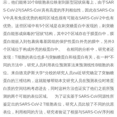
示，他们能将10个B细胞表位映射到新型冠状病毒上，由于SAR
S-CoV-2与SARS-CoV具有高度的序列相似性，因此在SARS-Co
V中具有免疫优势的相同区域也很有可能在SARS-CoV-2中也有
优势。这些区域中有5个区域是在刺突糖蛋白中发现的，刺突糖
蛋白能形成病毒的“冠状”结构，其中2个区域存在于膜蛋白中，膜
蛋白能嵌入到包裹病毒基因组的保护性蛋白外壳的膜中，另外3
个区域位于构成外壳的核蛋白中。
在相同的分析中，研究者还
发现：T细胞的表位也多与突触糖蛋白和核蛋白有关，在一种*不
同的方法中，研究人员利用表位预测算法来预测线性B细胞的表
位。来自德克萨斯大学*分校的研究人员zui近研究确定了突触糖
蛋白的三维结构，这就能够帮助本文研究人员在预测表位时将蛋
白质的空间结构考虑进去，同时这种方法也证实了他们之前所预
测的两个可能的表位区域。
为了证实基于SARS-CoV同源性所
鉴定出的SARS-CoV-2 T细胞表位，研究人员比较了不同的抗原
表位，利用相同的方法，研究者验证了根据与SARS-CoV序列相