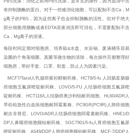
PBS洗涤：消化之前用PBS洗涤，是常见的操作，因为血清中含
有抑制胰酶的蛋白。对于一些难消化细胞，可以配制不含Ca，M
g离子的PBS，因为这些离子也会抑制胰酶的活性。但对于绝大
部分细胞用胰酶或者EDTA溶液润洗即可消化，不需要配制不含
Ca，Mg离子的溶液。
每段时间定期对细胞房、培养箱&水盘、水浴锅、废液桶等容易
染菌的个角落细菌、真菌等微生物的清除，每次操作完都整理好
细胞房，带好手套、口罩、鞋套，防止人为因素污染。
MCF7/Taxol人乳腺癌紫杉醇耐药株、HCT8/5-fu
人回肠直肠腺
癌细胞五氟尿嘧啶耐药株、LOVO/5-FU
人结肠癌细胞五氟尿嘧
啶耐药株、HCT116/L人结肠癌奥沙利铂耐药细胞、HL60/ADR人
早幼粒急性白血病细胞耐阿霉素株、PC9GR(PC9R)人肺癌细胞
耐吉非替尼、LOVO/ADR人结肠癌细胞阿霉素耐药株、HNE1/D
DP人鼻咽癌细胞顺铂耐药株、SGC7901/5-fu人胃癌细胞五氟尿
嘧啶耐药株、A549/DDP人肺癌细胞顺铂耐药株、MCF-7/DDP人