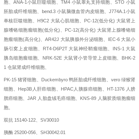
胞、ANA-1小鼠巨噬细胞、TM4
小鼠睾丸支持细胞、STO
小鼠
胚胎成纤维细胞、bend.3
小鼠脑微血管内皮细胞、J774A.1小鼠
单核巨噬细胞、H9C2
大鼠心肌细胞、PC-12(低分化)
大鼠肾上
腺嗜铬细胞瘤细胞(低分化)、PC-12(高分化)
大鼠肾上腺嗜铬细
胞瘤细胞(高分化)、AR42J
大鼠胰腺外分泌细胞、IEC-6 大鼠小
肠引窝上皮细胞、RT4-D6P2T
大鼠神经鞘瘤细胞、INS-1
大鼠
胰岛细胞瘤细胞、NRK-52E
大鼠肾小管导管上皮细胞、BHK-2
1
仓鼠肾成纤维细胞、
PK-15
猪肾细胞、Duckembyro
鸭胚胎成纤维细胞、vero
绿猴肾
细胞、Hep3B人肝癌细胞、HPAC人胰腺癌细胞、HT-1376
人膀
胱癌细胞、JAR
人胎盘绒毛癌细胞、KNS-89
人脑胶质细胞瘤细
胞。
双抗
15140-122、SV30010
胰酶 25200-056、SH30042.01