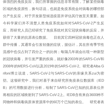
体强烈的免疫反应，我们所掌握的信息非常有限，了解某些病毒
区域的免疫原性，换句话说，也就是免疫系统会对病毒的哪些部
分产生反应，对于开发新型候选疫苗并评估其疗效至关重要。如
今科学家们并不清楚人类免疫系统如何对SARS-CoV-2产生反
应，而研究人员已经研究了免疫系统对其它冠状病毒的反应，并
获得了大量的抗原表位数据。
目前其它四种冠状病毒也正在人
群中传播，其通常会引发轻微的症状，据估计，其在所有季节性
流感中也仅占到了四分之一的比例；每隔几年就会出现一种新型
的冠状病毒，并引发严重的疾病，就好像2003年的SARS-CoV和
2008年的MERS-CoV以及2019年的SARS-CoV-2。研究者Alba G
rifoni博士说道，SARS-CoV-2与SARS-CoV的亲缘关系zui为密
切。这项研究中，我们对基于来自研究所免疫表位数据库（IED
B）的可用数据进行分析，绘制了SARS-CoV已知的抗原表位并
将相应的区域映射到了SARS-CoV-2上。IEDB含有来自3600种不
同物种和病毒病原体资源库中的60万个已知的表位。
研究者表