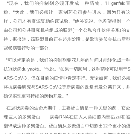
“现在，我们的抑制剂必须开发成一种药物，”Hilgenfeld宣
称。“为此，我们必须让一家制药公司参与进来，因为只有这
样，公司才有资源资助临床试验。”他补充说。他希望得到一个
由公司和公共研究机构组成的联盟(一个公私合作伙伴关系)的支
持，据报道，该联盟目前正在起步阶段，是欧盟委员会抗击新型
冠状病毒行动的一部分。
“可以肯定的是，我们的抑制剂要花几年的时间才能转化成一种
抗冠状病
du yao
物。”他说。“如果一切顺利，这种药物可以用于S
ARS-CoV-3，但在目前的疫情中肯定不行。无论如何，我们必须
将抗病毒研究与SARS-CoV-2等新病毒的反复暴发分离开来，并
确保实现更可持续的药物开发。”
在冠状病毒的生命周期中，主要蛋白酶是一种关键的酶，它处
理巨大的多聚蛋白——病毒RNA在进入人类细胞内部后zui初被
翻译成这种多聚蛋白。蛋白酶从多聚蛋白中切割出12个更小的蛋