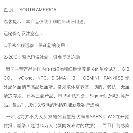
血 源： SOUTH AMERICA
温馨提示：本产品仅限于非临床科研用途。
运输保存及注意点：
1.干冰全程运输，保证您的使用！
2.-20℃，避光恒温冰箱，避免反复冻融！
我司主营产品是国内传代细胞和细胞培养相关的生物试剂。GIB
CO、HyClone、NTC、SIGMA、 BI 、GEMINI、PAN和SBI无
外泌体血清等高品质血清。常规液体培养基、胰酶、双抗、无血
清冻存液、日本三菱产品、ELISA 试剂盒、Sigma现货试剂等产
品。售后*，我们以饱满的热情欢迎新老客户选购！
一种此前并不为人所熟知的新型冠状病毒SARS-CoV-2在开始
传播，感染了超过10万人（新闻发布时的数据），而且目前感染