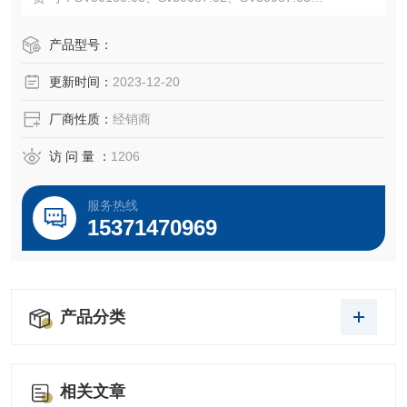
规 格： 500ml
血 源： SOUTH AMERICA
产品型号：
温馨提示：本产品仅限于非临床科研用途。
更新时间：
2023-12-20
运输保存及注意点：
1.干冰全程运输，保证您的使用！
厂商性质：
经销商
2.-20℃，避光恒温冰箱，避免反复冻融！
访 问 量 ：
1206
服务热线
15371470969
产品分类
相关文章