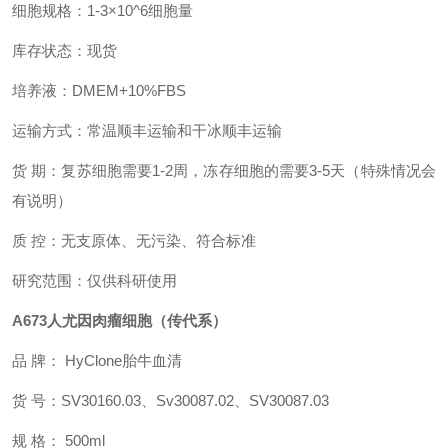
细胞规格：1-3×10^6细胞量
库存状态：现货
培养液：DMEM+10%FBS
运输方式：常温顺丰运输和干冰顺丰运输
货 期：复苏细胞需要1-2周，冻存细胞的需要3-5天（特殊情况会
有说明）
质 控：无支原体、无污染、符合标准
研究范围：仅供科研使用
A673人尤因肉瘤细胞
（传代系）
​
品 牌： HyClone胎牛血清
货 号：SV30160.03、Sv30087.02、SV30087.03
规 格： 500ml