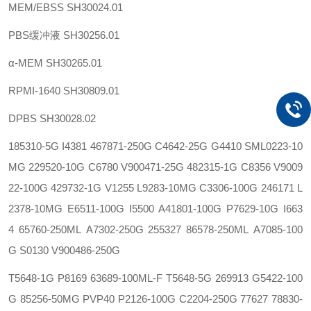
MEM/EBSS
SH30024.01
PBS缓冲液
SH30256.01
α-MEM
SH30265.01
RPMI-1640
SH30809.01
DPBS
SH30028.02
185310-5G
I4381
467871-250G C4642-25G
G4410
SML0223-10
MG 229520-10G
C6780
V900471-25G 482315-1G
C8356
V9009
22-100G 429732-1G
V1255
L9283-10MG C3306-100G
246171
L
2378-10MG E6511-100G
I5500
A41801-100G P7629-10G
I663
4
65760-250ML A7302-250G
255327
86578-250ML A7085-100
G
S0130
V900486-250G
T5648-1G
P8169
63689-100ML-F T5648-5G
269913
G5422-100
G 85256-50MG
PVP40
P2126-100G C2204-250G
77627
78830-