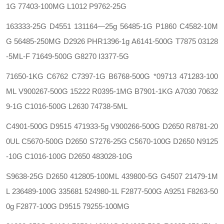
1G‍ 77403-100MG
L1012
P9762-25G
163333-25G
D4551
131164—25g 56485-1G
P1860
C4582-10M
G 56485-250MG
D2926
PHR1396-1g A6141-500G
T7875
03128
-5ML-F 71649-500G
G8270
I3377-5G
71650-1KG
C6762
C7397-1G B6768-500G
*09713
471283-100
ML V900267-500G
15222
R0395-1MG B7901-1KG
A7030
70632
9-1G C1016-500G
L2630
74738-5ML
C4901-500G
D9515
471933-5g V900266-500G
D2650
R8781-20
0UL C5670-500G
D2650
S7276-25G C5670-100G
D2650
N9125
-10G C1016-100G
D2650
483028-10G
S9638-25G
D2650
412805-100ML 439800-5G
G4507
21479-1M
L 236489-100G
335681
524980-1L F2877-500G
A9251
F8263-50
0g F2877-100G
D9515
79255-100MG