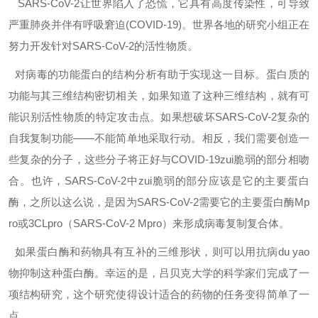
SARS-CoV-2让世界陷入了恐慌，它具有高度传染性，可导致
严重肺炎并伴有呼吸窘迫(COVID-19)。世界各地的研究小组正在
努力开发针对SARS-CoV-2的活性物质。
对病毒的功能蛋白的结构分析有助于实现这一目标。蛋白质的
功能与其三维结构密切相关，如果知道了这种三维结构，就有可
能识别活性物质的特定攻击点。
如果想破坏SARS-CoV-2复杂的
自我复制功能——不能简单地采取行动。相反，我们需要创造一
些复杂的分子，这些分子将正好与COVID-19zui脆弱的部分相吻
合。也许，SARS-CoV-2中zui脆弱的部分应该是它的主要蛋白
酶，之所以这么说，是因为SARS-CoV-2需要它的主要蛋白酶Mp
ro或3CLpro（SARS-CoV-2 Mpro）来形成病毒复制复合体。
如果蛋白酶和药物具有互补的三维形状，则可以用抗病du yao
物抑制这种蛋白酶。幸运的是，吕贝克大学的科学家们完成了一
项结构研究，这个研究使得设计适合的药物的任务变得简单了一
点。