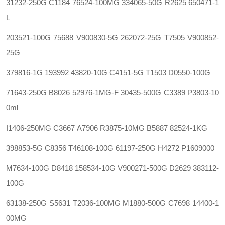
31232-250G
C1184
76524-100MG 334065-50G
R2625
650471-1
L‍
203521-100G
75688
V900830-5G 262072-25G
T7505
V900852-
25G
379816-1G
193992
43820-10G C4151-5G
T1503
D0550-100G
71643-250G
B8026
52976-1MG-F 30435-500G
C3389
P3803-10
0ml
I1406-250MG
C3667
A7906 R3875-10MG
B5887
82524-1KG‍
398853-5G
C8356
T46108-100G 61197-250G
H4272
P1609000
M7634-100G
D8418
158534-10G V900271-500G
D2629
383112-
100G
63138-250G
S5631
T2036-100MG M1880-500G
C7698
14400-1
00MG