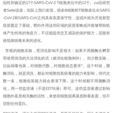
似性所确定的17个SARS-CoV-2 T细胞表位中的12个。zui后研究
者Sette说道，实际上我们发现，很多B细胞和T细胞表位在SARS
-CoV-2和SARS-CoV之间具有高度保守性，这或许就为开发新型
疫苗奠定了基础，靶向作用这些区域的疫苗策略或许能够帮助机
体产生特殊的免疫力，不仅能提供交叉感染的保护能力，还能有
效抵御病毒未来的进化。
常规的细胞实验，受消化影响不是很大：如果不用胰酶去孵育
而使用润洗的方法消化的话（难消化细胞例外）。但少数实验，
比如病毒包装，对细胞代数，对细胞状态要求*。这个时候，胰
酶消化，就是润洗，都会对细胞包装病毒的能力有影响，传代次
数一多，细胞包装能力就会逐渐下降。这个时候都不用胰酶消
化，用一些盐溶液（不是EDTA液）即可。这些盐溶液通过影响
细胞外基质相关酶的活性，来使得细胞脱离基质附着表面，但不
切割任何蛋白。