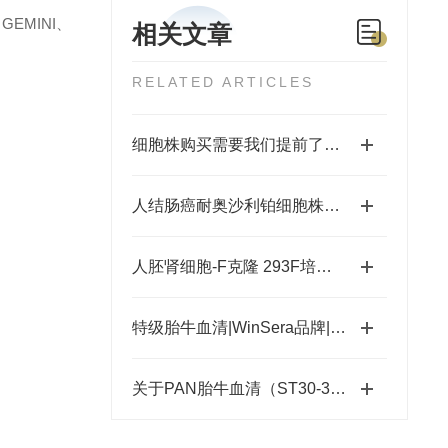
GEMINI、
相关文章
。
RELATED ARTICLES
细胞株购买需要我们提前了解这些
人结肠癌耐奥沙利铂细胞株HCT8/L培养说明书
人胚肾细胞-F克隆 293F培养说明书
特级胎牛血清|WinSera品牌|品质好
关于PAN胎牛血清（ST30-3302）颜色偏红的问题解析