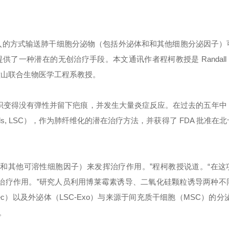
入的方式输送肺干细胞分泌物（包括外泌体和和其他细胞分泌因子）
在的无创治疗手段。本文通讯作者程柯教授是 Randall B. Ter
堂山联合生物医学工程系教授。
组织变得没有弹性并留下疤痕，并发生大量炎症反应。在过去的五年中
Cells, LSC），作为肺纤维化的潜在治疗方法，并获得了 FDA 批准在
体和其他可溶性细胞因子）来发挥治疗作用。”程柯教授说道。“在这
的治疗作用。”研究人员利用博莱霉素诱导、二氧化硅颗粒诱导两种不
ec）以及外泌体（LSC-Exo）与来源于间充质干细胞（MSC）的分
。