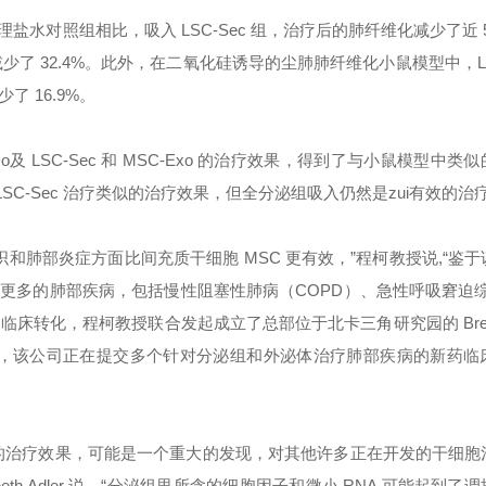
水对照组相比，吸入 LSC-Sec 组，治疗后的肺纤维化减少了近 
少了 32.4%。此外，在二氧化硅诱导的尘肺肺纤维化小鼠模型中，LSC
了 16.9%。
 LSC-Sec 和 MSC-Exo 的治疗效果，得到了与小鼠模型中类
 LSC-Sec 治疗类似的治疗效果，但全分泌组吸入仍然是
zui
有效的治
织和肺部炎症方面比间充质干细胞 MSC 更有效，”程柯教授说,“鉴
更多的肺部疾病，包括慢性阻塞性肺病（COPD）、急性呼吸窘迫综
床转化，程柯教授联合发起成立了总部位于北卡三角研究园的 BreSte
胞疗法外，该公司正在提交多个针对分泌组和外泌体治疗肺部疾病的新药临
的治疗效果，可能是一个重大的发现，对其他许多正在开发的干细胞
h Adler 说，“分泌组里所含的细胞因子和微小 RNA 可能起到了