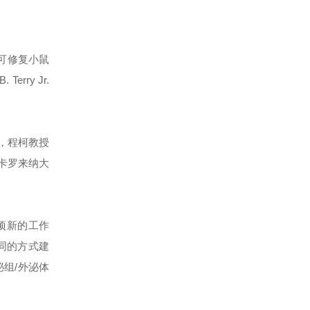
可修复小鼠
ry Jr.
，程柯教授
北卡罗来纳大
项新的工作
同的方式建
泌组/外泌体