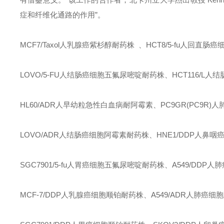
症和纤维化通路的作用”。
MCF7/Taxol人乳腺癌紫杉醇耐药株
、
HCT8/5-fu人回直
LOVO/5-FU人结肠癌细胞五氟尿嘧啶耐药株
、
HCT116/L
HL60/ADR人早幼粒急性白血病耐阿霉素
、
PC9GR(PC9R
LOVO/ADR人结肠癌细胞阿霉素耐药株
、
HNE1/DDP人鼻
SGC7901/5-fu人胃癌细胞五氟尿嘧啶耐药株
、
A549/DDP
MCF-7/DDP人乳腺癌细胞顺铂耐药株
、
A549/ADR人肺癌