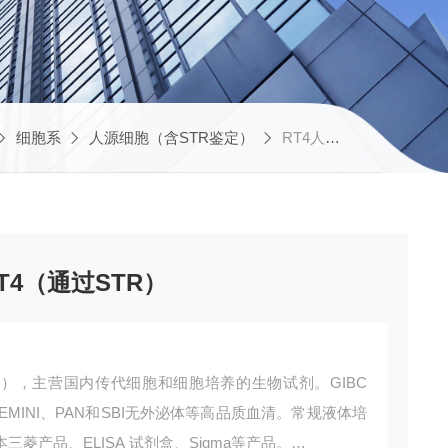
细胞系
人源细胞（含STR鉴定）
RT4人膀胱移行乳头瘤细胞RT4（通过STR）
4（通过STR）
R），主营国内传代细胞和细胞培养的生物试剂。GIBC
I 、GEMINI、PAN和SBI无外泌体等高品质血清。常规液体培
菱产品、ELISA 试剂盒、Sigma等产品。