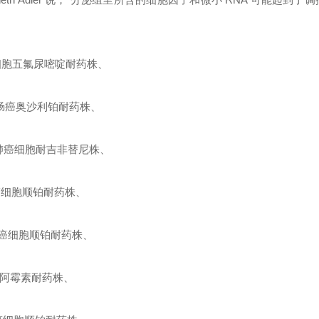
肠癌细胞五氟尿嘧啶耐药株
、
人结肠癌奥沙利铂耐药株
、
)人肺癌细胞耐吉非替尼株
、
咽癌细胞顺铂耐药株
、
人肺癌细胞顺铂耐药株
、
细胞阿霉素耐药株
、