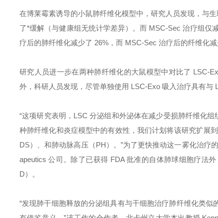
在博莱霉素诱导的小鼠肺纤维化模型中，研究人员发现，与生理盐
了*缓解（与健康组无统计学差异）。而 MSC-Sec 治疗组仅减
疗后的肺纤维化减少了 26%，而 MSC-Sec 治疗后的纤维化减少
研究人员进一步在两种肺纤维化的大鼠模型中对比了 LSC-Exo及
外，科研人员发现，尽管单独使用 LSC-Exo 吸入治疗具有与
“这项研究表明，LSC 分泌组和外泌体在减少受损肺纤维化组
种肺纤维化和炎症模型中的有效性，我们计划将该研究扩展到
DS）、和肺动脉高压（PH）。”为了更快推动这一雾化治疗的临
apeutics 公司。除了已获得 FDA 批准的自体肺球细
D）。
“发现肺干细胞释放的分泌组具有与干细胞治疗肺纤维化类似
有借鉴意义。”该工作的合作者，北卡州立大学杰出教授 Kennet