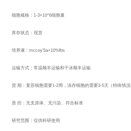
细胞规格：1-3×10^6细胞量
库存状态：现货
培养液：
mccoy'5a+10%fbs
运输方式：常温顺丰运输和干冰顺丰运输
货 期：复苏细胞需要1-2周，冻存细胞的需要3-5天（特殊情
质 控：无支原体、无污染、符合标准
研究范围：仅供科研使用