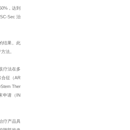
50%，达到
-Sec 治
似的结果。此
疗方法。
于该疗法在多
合征（AR
m Ther
床申请（IN
治疗产品具
调控肺部的炎