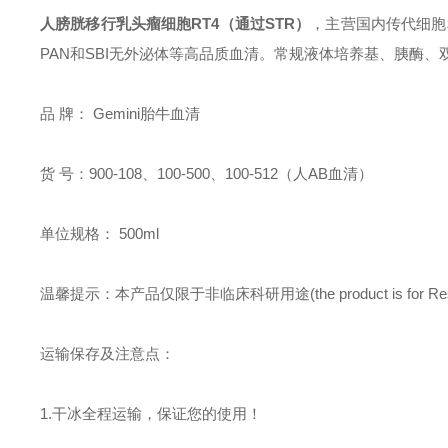
人膀胱移行乳头瘤细胞RT4
（通过STR）
，主营国内传代细胞和细
PAN和SBI无外泌体等高品质血清。常规液体培养基、胰酶、双
品
牌：
Gemini胎牛血清
货
号：900-108
、100-500、100-512（人AB血清）
单位规格： 500ml
温馨提示：本产品仅限于非临床科研用途(the product is for Research U
运输保存及注意点：
1.干冰全程运输，保证您的使用！