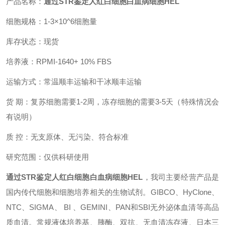
产品名称：
通过STR鉴定人红白细胞白血病细胞HEL
细胞规格：1-3×10^6细胞量
库存状态：现货
培养
液
：
RPMI-1640+ 10% FBS
运输方式：常温顺丰运输和干冰顺丰运输
货 期：复苏细胞需要1-2周，冻存细胞的需要3-5天（特殊情况会
有说明）
质 控：无支原体、无污染、符合标准
研究范围：仅供科研使用
通过STR鉴定人红白细胞白血病细胞HEL
，
我司主要经营产品是
国内传代细胞和细胞培养相关的生物试剂。GIBCO、HyClone、
NTC、SIGMA、 BI 、GEMINI、PAN和SBI无外泌体血清等高品
质血清。常规液体培养基、胰酶、双抗、无血清冻存液、日本三