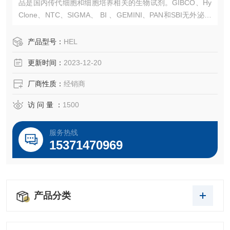
品是国内传代细胞和细胞培养相关的生物试剂。GIBCO、Hy
Clone、NTC、SIGMA、 BI 、GEMINI、PAN和SBI无外泌体
血清等高品质血清。常规液体培养基、胰酶、双抗、无血清
冻存液、日本三菱产品、ELISA 试剂盒等产品。售后*，我们
产品型号：
HEL
以饱满的热情欢迎新老客户选购！
更新时间：
2023-12-20
厂商性质：
经销商
访 问 量 ：
1500
服务热线
15371470969
产品分类