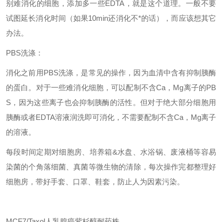
别难消化的细胞，添加多一些EDTA，就是这个道理。一般不要
试图延长消化时间（如果10min还消化不*的话），而应该想其它
办法。
PBS洗涤：
消化之前用PBS洗涤，是常见的操作，因为血清中含有抑制胰酶
的蛋白。对于一些难消化细胞，可以配制不含Ca，Mg离子的PB
S，因为这些离子也会抑制胰酶的活性。但对于绝大部分细胞用
胰酶或者EDTA溶液润洗即可消化，不需要配制不含Ca，Mg离子
的溶液。
每段时间定期对细胞房、培养箱&水盘、水浴锅、废液桶等容易
染菌的个角落细菌、真菌等微生物的清除，每次操作完都整理好
细胞房，带好手套、口罩、鞋套，防止人为因素污染。
MCF7/Taxol人乳腺癌紫杉醇耐药株