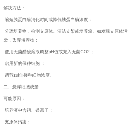
解决方法：
缩短胰蛋白酶消化时间或降低胰蛋白酶浓度；
分离培养物，检测支原体。清洁支架或培养箱。如发现支原体污
染，丢弃培养物；
使用无菌醋酸溶液调整pH值或充入无菌CO2 ；
启用新的保种细胞 ；
调节
zui
佳接种细胞浓度。
二、悬浮细胞成簇
可能原因：
培养液中含钙、镁离子 ；
支原体污染；