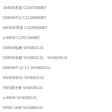
1640培养基
C11875500BT
DMEM/F12
C11330500BT
MEM培养基
C11095500BT
α-MEM
C12571500BT
DMEM低糖
SH30021.01
DMEM高糖
SH30022.01、SH30243.01
DMEM/F-12 1:1
SH30023.01
MEM/EBSS
SH30024.01
PBS缓冲液
SH30256.01
α-MEM
SH30265.01
RPMI-1640
SH30809.01