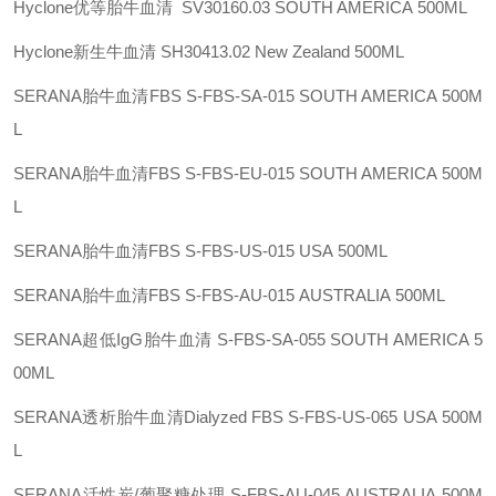
Hyclone优等胎牛血清 SV30160.03
SOUTH AMERICA
500ML
Hyclone新生牛血清
SH30413.02
New Zealand
500ML
SERANA胎牛血清FBS
S-FBS-SA-015
SOUTH AMERICA
500M
L
SERANA胎牛血清FBS
S-FBS-EU-015
SOUTH AMERICA
500M
L
SERANA胎牛血清FBS
S-FBS-US-015
USA
500ML
SERANA胎牛血清FBS
S-FBS-AU-015
AUSTRALIA
500ML
SERANA超低IgG胎牛血清
S-FBS-SA-055
SOUTH AMERICA
5
00ML
SERANA透析胎牛血清Dialyzed FBS
S-FBS-US-065
USA
500M
L
SERANA活性炭/葡聚糖处理
S-FBS-AU-045
AUSTRALIA
500M