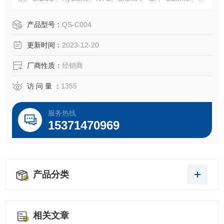
N和SBI无外泌体血清等高品质血清。常规液体培养基、胰
酶、双抗、无血清冻存液、日本三菱产品、ELISA 试剂盒等
产品型号：
QS-C004
产品。售后*，我们以饱满的热情欢迎新老客户选购！
更新时间：
2023-12-20
厂商性质：
经销商
访 问 量 ：
1355
服务热线
15371470969
产品分类
相关文章