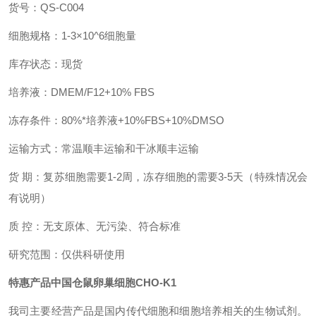
货号：
QS-
C004
细胞规格：
1-3
×10^
6
细胞量
库存状态：现货
培养
液
：DMEM/F12+10% FBS
冻存条件：80%*培养液+10%FBS+10%DMSO
运输方式：
常温顺丰
运输和
干冰顺丰
运输
货 期：
复苏细胞
需要1-2周，冻存
细胞
的需要3
-5天（特殊情况会
有说明）
质 控：无支原体、无污染、符合标准
研究范围：仅供科研使用
特惠产品中国仓鼠卵巢细胞CHO-K1
我司主要经营产品是国内传代细胞和细胞培养相关的生物试剂。