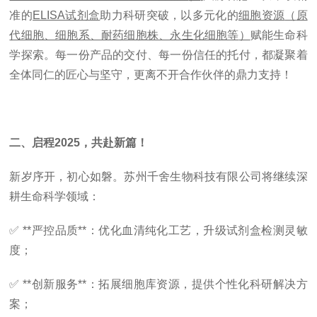
准的
ELISA试剂盒
助力科研突破，以多元化的
细胞资源
（
原
代细胞、细胞系、耐药细胞株、永生化细胞等
）
赋能生命科
学探索。每一份产品的交付、每一份信任的托付，都凝聚着
全体同仁的匠心与坚守，更离不开合作伙伴的鼎力支持！
二、
启程
2025，共赴新篇！
新岁序开，初心如磐。
苏州千舍
生物科技
有限公司
将继续深
耕生命科学领域：
✅ **严控品质**：优化血清纯化工艺，升级试剂盒检测灵敏
度；
✅ **创新服务**：拓展细胞库资源，提供个性化科研解决方
案；