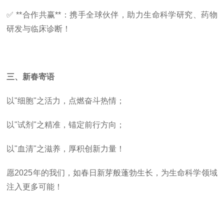
✅ **合作共赢**：携手全球伙伴，助力生命科学研究、药物
研发与临床诊断！
三、
新春寄语
以
"细胞"之活力，点燃奋斗热情；
以
"试剂"之精准，锚定前行方向；
以
"血清"之滋养，厚积创新力量！
愿
2025年的我们，如春日新芽般蓬勃生长，为生命科学领域
注入更多可能！