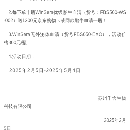
2.
每下单十瓶
WinSera优级胎牛血清（货号：FBS500-WS
-002）送1200元京东购物卡或同款胎牛血清一瓶！
3.WinSera无外泌体血清（货号
FBS050-EXO
），活动价
格
800元/瓶！
4.
活动日期：
202
5
年
2
月
5
日
-2025年
5
月
4
日
苏州千舍
生物
科技
有限公司
2025年2月
5日