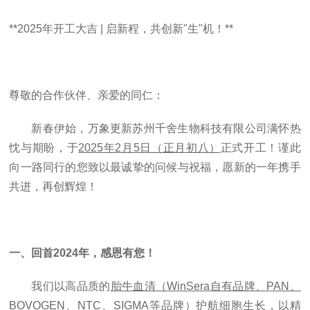
**2025年开工大吉 | 启新程，共创新"生"机！**
尊敬的合作伙伴、亲爱的同仁：
新春伊始，万象更新
苏州千舍
生物科技
有限公司
满怀热
忱与期盼，于
2025年2月5日（正月初八）
正式开工！谨此
向一路同行的您致以最诚挚的问候与祝福，愿新的一年携手
共进，再创辉煌！
一、
回首
2024
年
，感恩有您！
我们以高品质的
胎牛血清
（
WinSera自有品牌、PAN、
BOVOGEN、NTC、SIGMA等品牌
）
护航细胞生长，以精