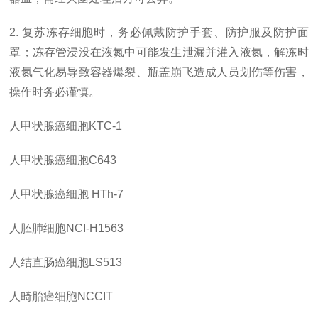
2. 复苏冻存细胞时，务必佩戴防护手套、防护服及防护面
罩；冻存管浸没在液氮中可能发生泄漏并灌入液氮，解冻时
液氮气化易导致容器爆裂、瓶盖崩飞造成人员划伤等伤害，
操作时务必谨慎。
人甲状腺癌细胞
KTC-1
人甲状腺癌细胞
C643
人甲状腺癌细胞
HTh-7
人胚肺细胞
NCI-H1563
人结直肠癌细胞
LS513
人畸胎癌细胞
NCCIT