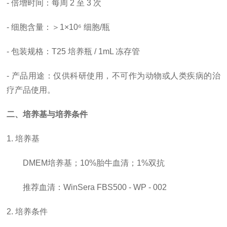
-
倍增时间
：每周
2 至 3 次
- 细胞含量：＞1×10⁶ 细胞/瓶
- 包装规格：T25 培养瓶 / 1mL 冻存管
- 产品用途：仅供科研使用，
不可作为动物或人类疾病的治
疗产品使用。
二、培养基与培养条件
1. 培养基
DMEM培养基；10%胎牛血清；1%双抗
推荐血清：
WinSera FBS500 - WP - 002
2. 培养条件