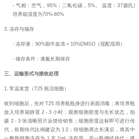
- 气相：空气，95%；二氧化碳，5%。 温度：37摄氏
培养箱湿度为70%-80%
3. 冻存与储存
- 冻存液：90%胎牛血清 + 10%DMSO（现配现用）
- 储存条件：液氮长期保存
三、运输形式与接收处理
1. 常温发货（T25 瓶活细胞）
收到细胞后，先对
T25 培养瓶瓶身进行表面消毒；将培养瓶
放入培养箱静置 2 - 3 小时；观察细胞密度与生长状态，拍
摄 2 - 3 张清晰照片反馈给销售；细胞密度达标即可进行传
代，前期传代比例建议为 1:2；待细胞再次长满后，将其中
一整瓶细胞冻存为 1 支 1mL 冻存管，另一瓶继续传代；建