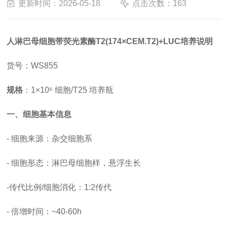
更新时间：2026-05-18
点击次数：163
人淋巴母细胞带荧光素酶
T2(174×CEM.T2)+LUC培养说明
货号：
WS855
规格
：
1×10⁶ 细胞/T25 培养瓶
一、细胞基本信息
- 细胞来源：杂交细胞系
- 细胞形态：淋巴母细胞样，悬浮生长
-
传代比例
/细胞消化
：
1:2传代
-
倍增时间
：
~40-60h