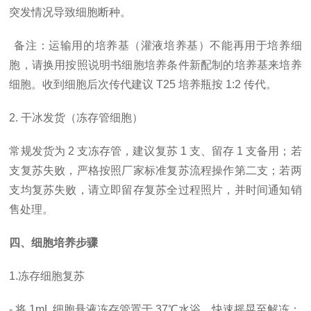
突发情况导致细胞断种。
备注：运输用的培养基（灌液培养基）不能再用于培养细
胞，请换用按照说明书细胞培养条件新配制的培养基来培养
细胞。收到细胞后次传代建议
T25 培养瓶按 1:2 传代。
2. 干冰发货（冻存管细胞）
常规发货为
2 支冻存管，建议复苏 1 支、留存 1 支备用；若
支复苏失败，严格按照厂家标准复苏流程操作第二支；若两
支均复苏失败，请立即留存复苏全过程照片，并时间通知销
售处理。
四、细胞培养步骤
1.冻存细胞复苏
- 将 1mL 细胞悬液冻存管置于 37℃水浴，快速摇晃至解冻；