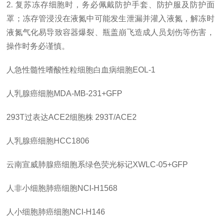
2. 复苏冻存细胞时，务必佩戴防护手套、防护服及防护面
罩；冻存管浸没在液氮中可能发生泄漏并灌入液氮，解冻时
液氮气化易导致容器爆裂、瓶盖崩飞造成人员划伤等伤害，
操作时务必谨慎。
人急性髓性嗜酸性粒细胞白血病细胞
EOL-1
人乳腺癌细胞
MDA-MB-231+GFP
293T过表达ACE2细胞株 293T/ACE2
人乳腺癌细胞
HCC1806
云南宣威肺腺癌细胞系绿色荧光标记
XWLC-05+GFP
人非小细胞肺癌细胞
NCI-H1568
人小细胞肺癌细胞
NCI-H146