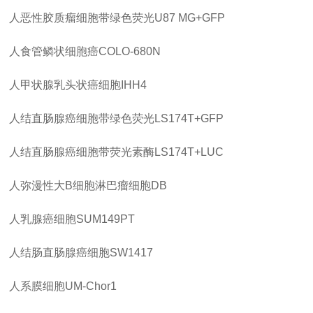
人恶性胶质瘤细胞带绿色荧光
U87 MG+GFP
人食管鳞状细胞癌
COLO-680N
人甲状腺乳头状癌细胞
IHH4
人结直肠腺癌细胞带绿色荧光
LS174T+GFP
人结直肠腺癌细胞带荧光素酶
LS174T+LUC
人弥漫性大
B细胞淋巴瘤细胞DB
人乳腺癌细胞
SUM149PT
人结肠直肠腺癌细胞
SW1417
人系膜细胞
UM-Chor1