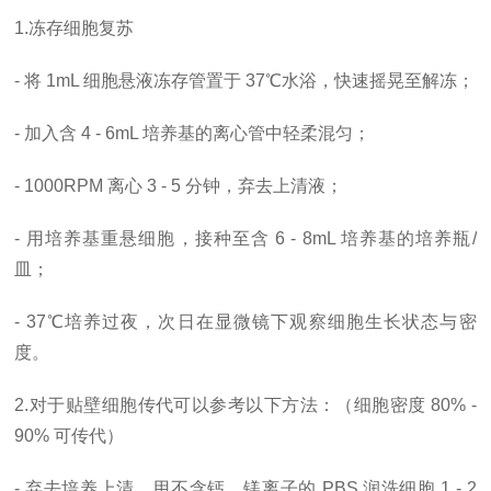
1.冻存细胞复苏
- 将 1mL 细胞悬液冻存管置于 37℃水浴，快速摇晃至解冻；
- 加入含 4 - 6mL 培养基的离心管中轻柔混匀；
- 1000RPM 离心 3 - 5 分钟，弃去上清液；
- 用培养基重悬细胞，接种至含 6 - 8mL 培养基的培养瓶/
皿；
- 37℃培养过夜，次日在显微镜下观察细胞生长状态与密
度。
2.对于贴壁细胞传代可以参考以下方法：（细胞密度 80% -
90% 可传代）
- 弃去培养上清，用不含钙、镁离子的 PBS 润洗细胞 1 - 2