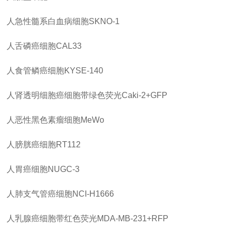
人急性髓系白血病细胞
SKNO-1
人舌磷癌细胞
CAL33
人食管鳞癌细胞
KYSE-140
人肾透明细胞癌细胞带绿色荧光
Caki-2+GFP
人恶性黑色素瘤细胞
MeWo
人膀胱癌细胞
RT112
人胃癌细胞
NUGC-3
人肺支气管癌细胞
NCI-H1666
人乳腺癌细胞带红色荧光
MDA-MB-231+RFP