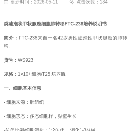
更新时间：2026-05-11
点击次数：184
类滤泡状甲状腺癌细胞肺转移
FTC-238培养说明书
简介：
FTC-238来自一名42岁男性滤泡性甲状腺癌的肺转
移
。
货号
：
WS923
规格
：
1×10⁶ 细胞/T25 培养瓶
一、细胞基本信息
- 细胞来源：肺组织
- 细胞形态：多态细胞样，贴壁生长
-
传代比例
/细胞消化
：
1:2传代 ，消化1-3分钟