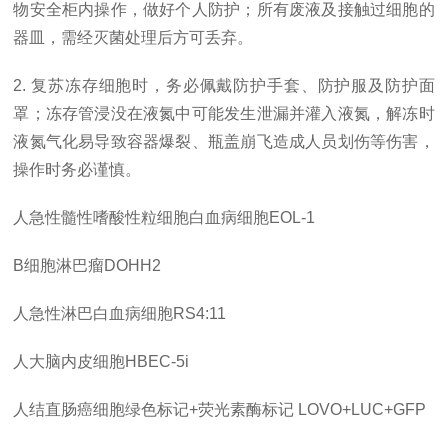
物安全柜内操作，做好个人防护；所有废液及接触过细胞的
器皿，需经灭菌处理后方可丢弃。
2. 复苏冻存细胞时，务必佩戴防护手套、防护服及防护面
罩；冻存管浸没在液氮中可能发生泄漏并灌入液氮，解冻时
液氮气化易导致容器爆裂、瓶盖崩飞造成人员划伤等伤害，
操作时务必谨慎。
人急性髓性嗜酸性粒细胞白血病细胞
EOL-1
B细胞淋巴瘤DOHH2
人急性淋巴白血病细胞
RS4:11
人大脑内皮细胞
HBEC-5i
人结直肠癌细胞绿色标记
+荧光素酶标记 LOVO+LUC+GFP