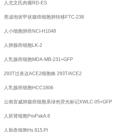
人尤文氏肉瘤
RD-ES
类滤泡状甲状腺癌细胞肺转移
FTC-238
人小细胞肺癌
NCI-H1048
人肺腺癌细胞
LK-2
人乳腺癌细胞
MDA-MB-231+GFP
293T过表达ACE2细胞株 293T/ACE2
人乳腺癌细胞
HCC1806
云南宣威肺腺癌细胞系绿色荧光标记
XWLC-05+GFP
人胚肾细胞
ProPakA.6
人胎盘细胞
Hs 815.Pl