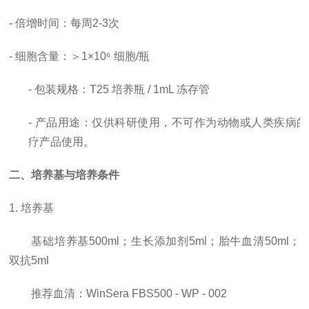
-
倍增时间
：每周
2-3次
- 细胞含量：＞1×10⁶ 细胞/瓶
- 包装规格：T25 培养瓶 / 1mL 冻存管
- 产品用途：仅供科研使用，
不可作为动物或人类疾病的
疗产品使用。
二、培养基与培养条件
1. 培养基
基础培养基
500ml；生长添加剂5ml；胎牛血清50ml；
双抗5ml
推荐血清：
WinSera FBS500 - WP - 002