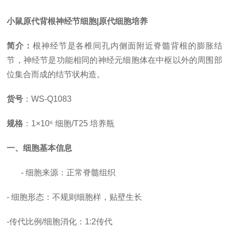
小鼠原代背根神经节细胞|原代细胞培养
简介：
根神经节是各椎间孔内侧面附近脊髓背根的膨胀结
节，神经节是功能相同的神经元细胞体在中枢以外的周围部
位集合而成的结节状构造。
货号
：
WS-Q1083
规格
：
1×10⁶ 细胞/T25 培养瓶
一、细胞基本信息
- 细胞来源：正常脊髓组织
- 细胞形态：不规则细胞样，贴壁生长
-
传代比例
/细胞消化
：
1:2传代