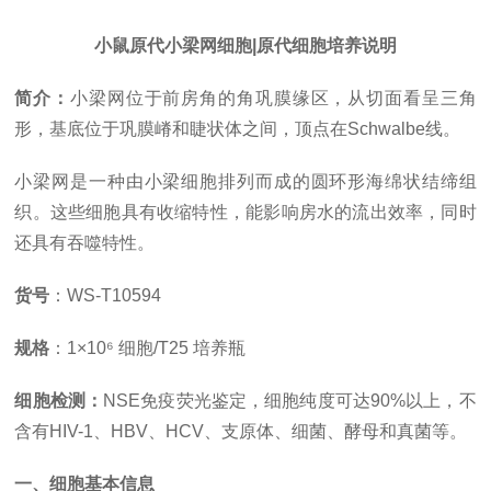
小鼠原代小梁网细胞|原代细胞培养说明
简介：
小梁网位于前房角的角巩膜缘区，从切面看呈三角
形，基底位于巩膜嵴和睫状体之间，顶点在
Schwalbe线。
小梁网是一种由小梁细胞排列而成的圆环形海绵状结缔组
织。这些细胞具有收缩特性，能影响房水的流出效率，同时
还具有吞噬特性。
货号
：
WS-T10594
规格
：
1×10⁶ 细胞/T25 培养瓶
细胞检测：
NSE免疫荧光鉴定，细胞纯度可达90%以上，不
含有HIV-1、HBV、HCV、支原体、细菌、酵母和真菌等
。
一、细胞基本信息