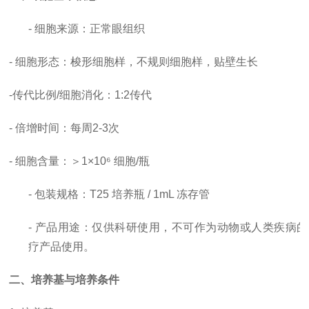
- 细胞来源：正常眼组织
- 细胞形态：梭形细胞样，不规则细胞样，贴壁生长
-
传代比例
/细胞消化
：
1:2传代
-
倍增时间
：每周
2-3次
- 细胞含量：＞1×10⁶ 细胞/瓶
- 包装规格：T25 培养瓶 / 1mL 冻存管
- 产品用途：仅供科研使用，
不可作为动物或人类疾病的
疗产品使用。
二、培养基与培养条件