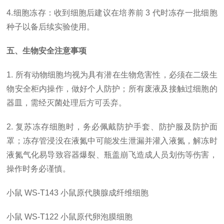
4.细胞冻存：收到细胞后建议在培养前 3 代时冻存一批细胞
种子以备后续实验使用。
五、生物安全注意事项
1. 所有动物细胞均视为具有潜在生物危害性，必须在二级生
物安全柜内操作，做好个人防护；所有废液及接触过细胞的
器皿，需经灭菌处理后方可丢弃。
2. 复苏冻存细胞时，务必佩戴防护手套、防护服及防护面
罩；冻存管浸没在液氮中可能发生泄漏并灌入液氮，解冻时
液氮气化易导致容器爆裂、瓶盖崩飞造成人员划伤等伤害，
操作时务必谨慎。
小鼠
WS-T143
小鼠原代胰腺成纤维细胞
小鼠
WS-T122
小鼠原代卵泡膜细胞