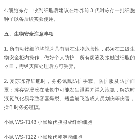
4.细胞冻存：收到细胞后建议在培养前 3 代时冻存一批细胞
种子以备后续实验使用。
五、生物安全注意事项
1. 所有动物细胞均视为具有潜在生物危害性，必须在二级生
物安全柜内操作，做好个人防护；所有废液及接触过细胞的
器皿，需经灭菌处理后方可丢弃。
2. 复苏冻存细胞时，务必佩戴防护手套、防护服及防护面
罩；冻存管浸没在液氮中可能发生泄漏并灌入液氮，解冻时
液氮气化易导致容器爆裂、瓶盖崩飞造成人员划伤等伤害，
操作时务必谨慎。
小鼠
WS-T143
小鼠原代胰腺成纤维细胞
小鼠
WS-T122
小鼠原代卵泡膜细胞