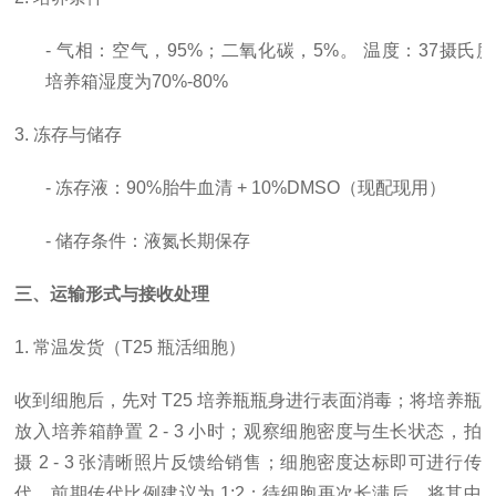
- 气相：空气，95%；二氧化碳，5%。 温度：37摄氏
培养箱湿度为70%-80%
3. 冻存与储存
- 冻存液：90%胎牛血清 + 10%DMSO（现配现用）
- 储存条件：液氮长期保存
三、运输形式与接收处理
1. 常温发货（T25 瓶活细胞）
收到细胞后，先对
T25 培养瓶瓶身进行表面消毒；将培养瓶
放入培养箱静置 2 - 3 小时；观察细胞密度与生长状态，拍
摄 2 - 3 张清晰照片反馈给销售；细胞密度达标即可进行传
代，前期传代比例建议为 1:2；待细胞再次长满后，将其中