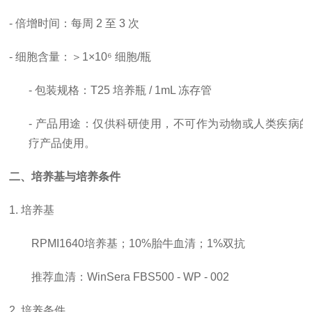
-
倍增时间
：每周
2 至 3 次
- 细胞含量：＞1×10⁶ 细胞/瓶
- 包装规格：T25 培养瓶 / 1mL 冻存管
- 产品用途：仅供科研使用，
不可作为动物或人类疾病的
疗产品使用。
二、培养基与培养条件
1. 培养基
RPMI1640培养基；10%胎牛血清；1%双抗
推荐血清：
WinSera FBS500 - WP - 002
2. 培养条件