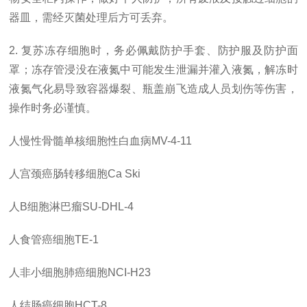
器皿，需经灭菌处理后方可丢弃。
2. 复苏冻存细胞时，务必佩戴防护手套、防护服及防护面
罩；冻存管浸没在液氮中可能发生泄漏并灌入液氮，解冻时
液氮气化易导致容器爆裂、瓶盖崩飞造成人员划伤等伤害，
操作时务必谨慎。
人慢性骨髓单核细胞性白血病
MV-4-11
人宫颈癌肠转移细胞
Ca Ski
人
B细胞淋巴瘤SU-DHL-4
人食管癌细胞
TE-1
人非小细胞肺癌细胞
NCI-H23
人结肠癌细胞
HCT-8