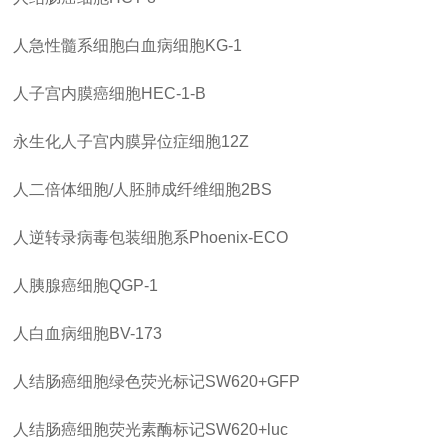
人急性髓系细胞白血病细胞
KG-1
人子宫内膜癌细胞
HEC-1-B
永生化人子宫内膜异位症细胞
12Z
人二倍体细胞
/人胚肺成纤维细胞2BS
人逆转录病毒包装细胞系
Phoenix-ECO
人胰腺癌细胞
QGP-1
人白血病细胞
BV-173
人结肠癌细胞绿色荧光标记
SW620+GFP
人结肠癌细胞荧光素酶标记
SW620+luc