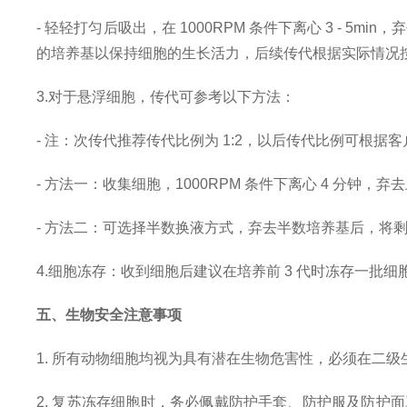
- 轻轻打匀后吸出，在 1000RPM 条件下离心 3 - 5min
的培养基以保持细胞的生长活力，后续传代根据实际情况按 1:2
3.对于悬浮细胞，传代可参考以下方法：
- 注：次传代推荐传代比例为 1:2，以后传代比例可根据
- 方法一：收集细胞，1000RPM 条件下离心 4 分钟，弃去
- 方法二：可选择半数换液方式，弃去半数培养基后，将剩余细
4.细胞冻存：收到细胞后建议在培养前 3 代时冻存一批
五、生物安全注意事项
1. 所有动物细胞均视为具有潜在生物危害性，必须在二
2. 复苏冻存细胞时，务必佩戴防护手套、防护服及防