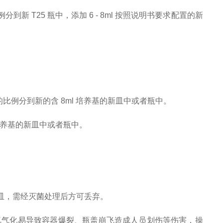
比例分到新 T25 瓶中，添加 6 - 8ml 按照说明书要求配置的新
:5 的比例分到新的含 8ml 培养基的新皿中或者瓶中。
 培养基的新皿中或者瓶中。
皿，需经灭菌处理后方可丢弃。
氮气化易导致容器爆裂、瓶盖崩飞造成人员划伤等伤害，操