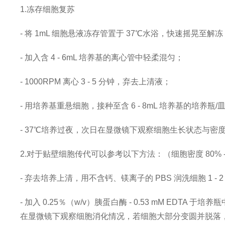
1.冻存细胞复苏
- 将 1mL 细胞悬液冻存管置于 37℃水浴，快速摇晃至解冻
- 加入含 4 - 6mL 培养基的离心管中轻柔混匀；
- 1000RPM 离心 3 - 5 分钟，弃去上清液；
- 用培养基重悬细胞，接种至含 6 - 8mL 培养基的培养瓶/
- 37℃培养过夜，次日在显微镜下观察细胞生长状态与密
2.对于贴壁细胞传代可以参考以下方法：（细胞密度 80% -
- 弃去培养上清，用不含钙、镁离子的 PBS 润洗细胞 1 - 2
- 加入 0.25％（w/v）胰蛋白酶 - 0.53 mM EDTA 于
在显微镜下观察细胞消化情况，若细胞大部分变圆并脱落，迅速拿