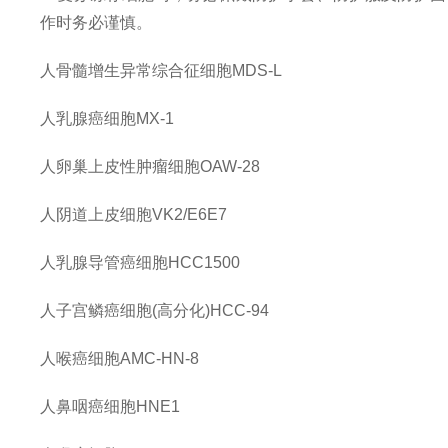
作时务必谨慎。
人骨髓增生异常综合征细胞
MDS-L
人乳腺癌细胞
MX-1
人卵巢上皮性肿瘤细胞
OAW-28
人阴道上皮细胞
VK2/E6E7
人乳腺导管癌细胞
HCC1500
人子宫鳞癌细胞
(高分化)HCC-94
人喉癌细胞
AMC-HN-8
人鼻咽癌细胞
HNE1