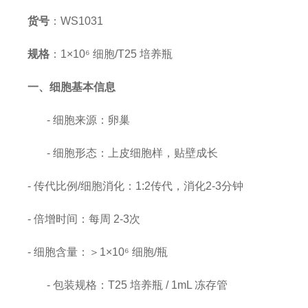
货号
：
WS1031
规格
：
1×10⁶ 细胞/T25 培养瓶
一、细胞基本信息
- 细胞来源：卵巢
- 细胞形态：上皮细胞样，贴壁成长
-
传代比例
/细
胞消化
：
1:2传代，消化2-3分钟
-
倍增时间
：每周
2-3次
- 细胞含量：＞1×10⁶ 细胞/瓶
- 包装规格：T25 培养瓶 / 1mL 冻存管