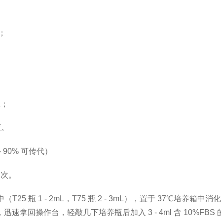
；
皿；
度。
 90% 可传代）
 次。
培养瓶中（T25 瓶 1 - 2mL，T75 瓶 2 - 3mL），置于 37
回操作台，轻敲几下培养瓶后加入 3 - 4ml 含 10%FBS