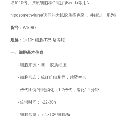
增加10倍。胶质细胞株C6是由Benda等用N-
nitrosomethylurea诱导的大鼠胶质瘤克隆 ，并经
货号
：
WS987
规格
：
1×10⁶ 细胞/T25 培养瓶
一、细胞基本信息
- 细胞来源：脑 ，胶质细胞
- 细胞形态：成纤维细胞样，贴壁生长
-
传代比例
/细胞消化
：
1:2传代，消化1-2分钟
-
倍增时间
：
~22-30h
- 细胞含量：＞1×10⁶ 细胞/瓶