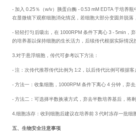
- 加入 0.25％（w/v）胰蛋白酶 - 0.53 mM EDTA 于
在显微镜下观察细胞消化情况，若细胞大部分变圆并脱落，迅速拿
- 轻轻打匀后吸出，在 1000RPM 条件下离心 3 - 5min
的培养基以保持细胞的生长活力，后续传代根据实际情况按 1:2
3.对于悬浮细胞，传代可参考以下方法：
- 注：次传代推荐传代比例为 1:2，以后传代比例可根据
- 方法一：收集细胞，1000RPM 条件下离心 4 分钟，弃去
- 方法二：可选择半数换液方式，弃去半数培养基后，将剩余细
4.细胞冻存：收到细胞后建议在培养前 3 代时冻存一批
五、生物安全注意事项