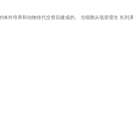
过一系列的体外培养和动物传代交替后建成的。 当细胞从低密度生 长到满