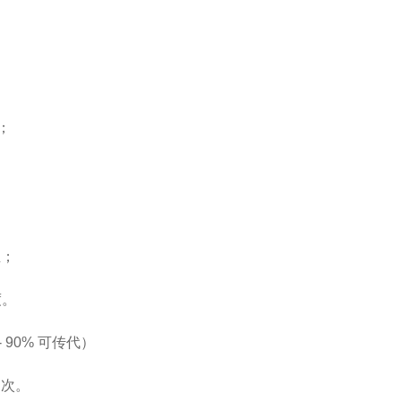
；
皿；
度。
 90% 可传代）
 次。