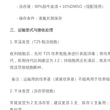
- 冻存液：90%胎牛血清 + 10%DMSO（现配现用）
- 储存条件：液氮长期保存
三、运输形式与接收处理
1. 常温发货（T25 瓶活细胞）
收到细胞后，先对
T25 培养瓶瓶身进行表面消毒；将培养
代，前期传代比例建议为 1:2；待细胞再次长满后，将其中一
情况导致细胞断种。
备注：运输用的培养基（灌液培养基）不能再用于培养细
2. 干冰发货（冻存管细胞）
常规发货为
2 支冻存管，建议复苏 1 支、留存 1 
售处理。