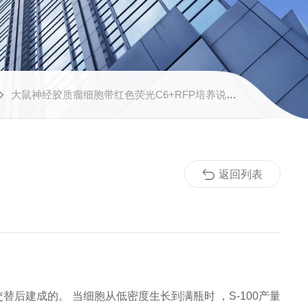
大鼠神经胶质瘤细胞带红色荧光C6+RFP培养说明书
返回列表
代 交替后建成的。 当细胞从低密度生长到满瓶时 ，S-100产量