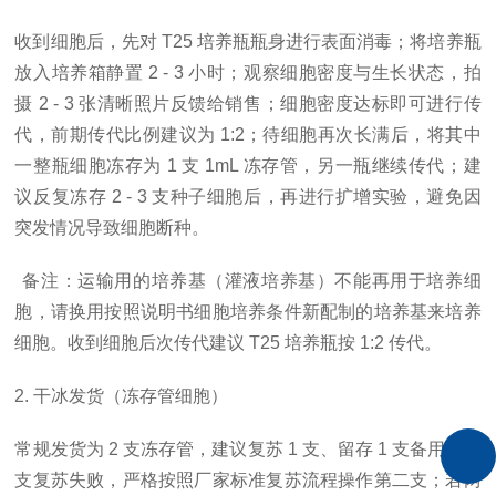
收到细胞后，先对
T25 培养瓶瓶身进行表面消毒；将培养瓶
放入培养箱静置 2 - 3 小时；观察细胞密度与生长状态，拍
摄 2 - 3 张清晰照片反馈给销售；细胞密度达标即可进行传
代，前期传代比例建议为 1:2；待细胞再次长满后，将其中
一整瓶细胞冻存为 1 支 1mL 冻存管，另一瓶继续传代；建
议反复冻存 2 - 3 支种子细胞后，再进行扩增实验，避免因
突发情况导致细胞断种。
备注：运输用的培养基（灌液培养基）不能再用于培养细
胞，请换用按照说明书细胞培养条件新配制的培养基来培养
细胞。收到细胞后次传代建议
T25 培养瓶按 1:2 传代。
2. 干冰发货（冻存管细胞）
常规发货为
2 支冻存管，建议复苏 1 支、留存 1 支备用；若
支复苏失败，严格按照厂家标准复苏流程操作第二支；若两