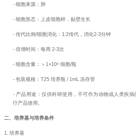
- 细胞来源：肺
- 细胞形态：上皮细胞样，贴壁生长
-
传代比例
/细胞消化
：
1:2传代，消化2-3分钟
-
倍增时间
：每周
2-3次
- 细胞含量：＞1×10⁶ 细胞/瓶
- 包装规格：T25 培养瓶 / 1mL 冻存管
- 产品用途：仅供科研使用，
不可作为动物或人类疾病的
疗产品使用。
二、培养基与培养条件
1. 培养基