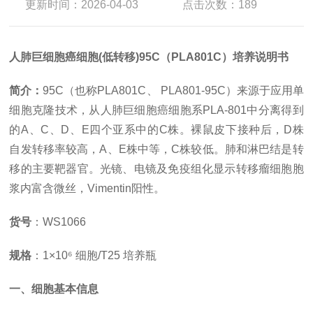
更新时间：2026-04-03
点击次数：189
人肺巨细胞癌细胞
(低转移)95C（PLA801C）培养说明书
简介：
95C（也称PLA801C、 PLA801-95C）来源于应用单
细胞克隆技术，从人肺巨细胞癌细胞系PLA-801中分离得到
的A、C、D、E四个亚系中的C株。裸鼠皮下接种后，D株
自发转移率较高，A、E株中等，C株较低。肺和淋巴结是转
移的主要靶器官。光镜、电镜及免疫组化显示转移瘤细胞胞
浆内富含微丝，Vimentin阳性。
货号
：
WS1066
规格
：
1×10⁶ 细胞/T25 培养瓶
一、细胞基本信息