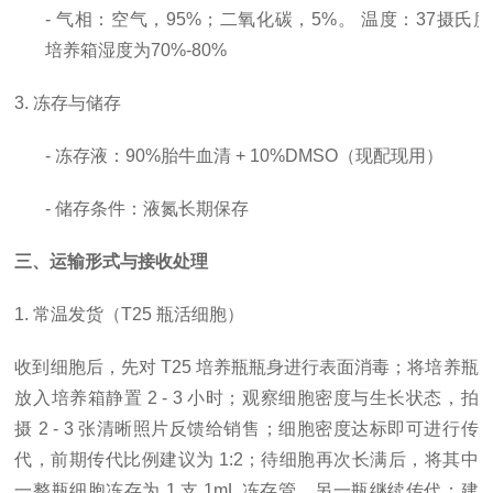
- 气相：空气，95%；二氧化碳，5%。 温度：37摄氏
培养箱湿度为70%-80%
3. 冻存与储存
- 冻存液：90%胎牛血清 + 10%DMSO（现配现用）
- 储存条件：液氮长期保存
三、运输形式与接收处理
1. 常温发货（T25 瓶活细胞）
收到细胞后，先对
T25 培养瓶瓶身进行表面消毒；将培养瓶
放入培养箱静置 2 - 3 小时；观察细胞密度与生长状态，拍
摄 2 - 3 张清晰照片反馈给销售；细胞密度达标即可进行传
代，前期传代比例建议为 1:2；待细胞再次长满后，将其中
一整瓶细胞冻存为 1 支 1mL 冻存管，另一瓶继续传代；建