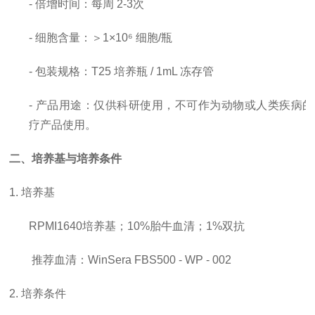
-
倍增时间
：每周
2-3次
- 细胞含量：＞1×10⁶ 细胞/瓶
- 包装规格：T25 培养瓶 / 1mL 冻存管
- 产品用途：仅供科研使用，
不可作为动物或人类疾病的
疗产品使用。
二、培养基与培养条件
1. 培养基
RPMI1640培养基；10%胎牛血清；1%双抗
推荐血清：
WinSera FBS500 - WP - 002
2. 培养条件