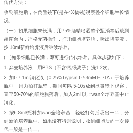
传代方法：
收到细胞后，在倒置镜下
(是在4X物镜)观察整个细胞生长情
况。
（一）如果细胞未长满，用
75%酒精喷洒整个瓶消毒后放到
超菌台内，严格无菌操作，打开细胞培养瓶，吸出培养液，
换 10ml新鲜培养液后继续培养。
(二)如果细胞已长满，即可进行传代培养。具体步骤如下：
1. 弃去培养液，用PBS（不含钙,镁离子）洗1-2次。
2. 加0.7-1ml消化液（0.25%Trypsin-0.53mM EDTA）于培养
瓶中，用力拍打瓶壁，期间每隔 5-10s放到显微镜下观察，
直至50-70%的细胞脱落后，加入2ml 以上wan全培养基中止
消化。
3. 按6-8ml/瓶补加
wan全培养基，轻轻打匀后吸出一半，分
到新的培养瓶中。如果没有特别说明，收到细胞后的一次传
代一般是一传二。