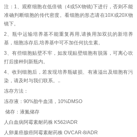
注：
1、观察细胞在低倍镜（4或5X物镜)下进行，否则不能
准确判断细胞的传代密度。看细胞的形态请在10X或20X物
镜下。
2、瓶中运输培养基不能重复再用,请换用加双抗的新培养
基，细胞冻存后,培养基中可不加任何抗生素。
3、有些细胞贴壁不牢，如发现贴壁细胞有脱落，可离心吹
打后接种到新瓶内。
4、收到细胞后，若发现培养瓶破损、有液溢出及细胞有污
染，请及时与我们联系。..
冻存方法：
冻存液：
90%胎牛血清，10%DMSO
储存：液氮储存
人白血病阿霉素耐药株
K562/ADR
人卵巢癌腺癌阿霉素耐药株
OVCAR-8/ADR