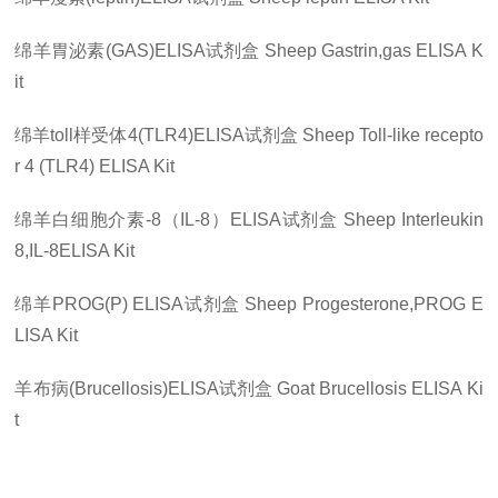
绵羊胃泌素
(GAS)ELISA
试剂盒
Sheep Gastrin,gas ELISA K
it
绵羊
toll
样受体
4(TLR4)ELISA
试剂盒
Sheep Toll-like recepto
r 4 (TLR4) ELISA Kit
绵羊白细胞介素
-8
（
IL-8
）
ELISA
试剂盒
Sheep Interleukin
8,IL-8ELISA Kit
绵羊
PROG(P) ELISA
试剂盒
Sheep Progesterone,PROG E
LISA Kit
羊布病
(Brucellosis)ELISA
试剂盒
Goat Brucellosis ELISA Ki
t