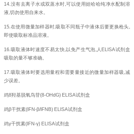
14.
没有去离子水或双蒸水时
,
可以使用娃哈哈纯净水配制溶
液
,
切勿使用自来水。
15.
在使用微量加样器时
,
吸取不同瓶子中液体后要更换枪头
,
即使吸取标准品溶液。
16.
吸取液体时速度不易太快
,
以免产生气泡
,
人
ELISA
试剂盒
吸取的量不够准确。
17.
吸取液体时要选用量程和需要量接近的微量加样器吸
,
减
少误差。
鸡
8
羟基脱氧鸟苷
(8-OHdG) ELISA
试剂盒
鸡
β
干扰素
(IFN-β/IFNB) ELISA
试剂盒
鸡
γ
干扰素
(IFN-γ) ELISA
试剂盒