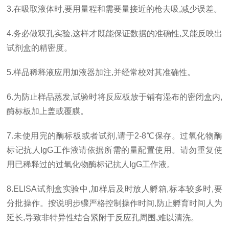
3.
在吸取液体时
,
要用量程和需要量接近的枪去吸
,
减少误差。
4.
务必做双孔实验
,
这样才既能保证数据的准确性
,
又能反映出
试剂盒的精密度。
5.
样品稀释液应用加液器加注
,
并经常校对其准确性。
6.
为防止样品蒸发
,
试验时将反应板放于铺有湿布的密闭盒内
,
酶标板加上盖或覆膜。
7.
未使用完的酶标板或者试剂
,
请于
2-8℃
保存。过氧化物酶
标记抗人
IgG
工作液请依据所需的量配置使用。请勿重复使
用已稀释过的过氧化物酶标记抗人
IgG
工作液。
8.ELISA
试剂盒实验中
,
加样后及时放人孵箱
,
标本较多时
,
要
分批操作。按说明步骤严格控制操作时间
,
防止孵育时间人为
延长
,
导致非特异性结合紧附于反应孔周围
,
难以清洗。