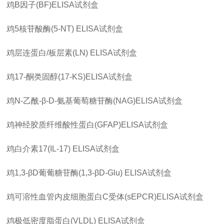
鸡
B
因子
(BF)ELISA
试剂盒
鸡
5
核苷酸酶
(5-NT) ELISA
试剂盒
鸡层连蛋白
/
板层素
(LN) ELISA
试剂盒
鸡
17-
酮类固醇
(17-KS)ELISA
试剂盒
鸡
N-
乙酰
-β-D-
氨基葡萄糖苷酶
(NAG)ELISA
试剂盒
鸡神经胶质纤维酸性蛋白
(GFAP)ELISA
试剂盒
鸡白介素
17(IL-17) ELISA
试剂盒
鸡
1,3-βD
葡葡糖苷酶
(1,3-βD-Glu) ELISA
试剂盒
鸡可溶性血管内皮细胞蛋白
C
受体
(sEPCR)ELISA
试剂盒
鸡极低密度脂蛋白
(VLDL) ELISA
试剂盒