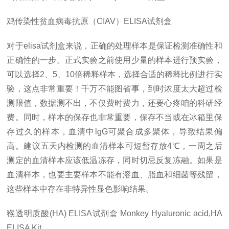
鸡传染性贫血病毒抗原（
CIAV
）
ELISA
试剂盒
对于
elisa
试剂盒来说，正确的处理样本是保证检测准确性和
正确性的一步。正式实验之前使用少量的样本进行预实验，
可以选择
2
、
5
、
10
倍稀释样本，选择合适的稀释比例进行实
验，这点非常重要！千万不能图省事，到时浓度太大超过检
测限值，数据测不出，不仅费时费力，还要心疼咱的科研经
费。同时，样本的保存也非常重要，保存不当或在冰箱里保
存过久的样本，血清中
lgG
可聚合成多聚体，导致结果偏
高。建议五天内检测的血清样本可短暂存放
4℃
，一周之后
测定的血清样本应该低温冻存，同时切忌反复冻融。如果是
血清样本，也要主要样本不能有溶血、脂血和细菌等残留，
这些样本中存在非特异性显色影响结果。
猴透明质酸
(HA) ELISA
试剂盒
Monkey Hyaluronic acid,HA
ELISA Kit