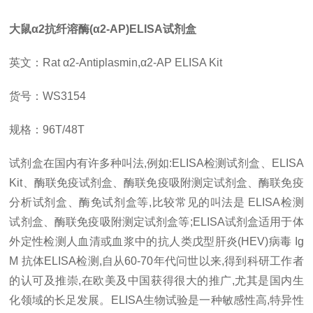
大鼠
α
2
抗纤溶酶
(
α
2-AP)ELISA
试剂盒
英文：
Rat
α
2-Antiplasmin,
α
2-AP ELISA Kit
货号：
WS3154
规格：
96T/48T
试剂盒在国内有许多种叫法
,
例如
:ELISA
检测试剂盒、
ELISA
Kit
、酶联免疫试剂盒、酶联免疫吸附测定试剂盒、酶联免疫
分析试剂盒、酶免试剂盒等
,
比较常见的叫法是
ELISA
检测
试剂盒、酶联免疫吸附测定试剂盒等
;ELISA
试剂盒适用于体
外定性检测人血清或血浆中的抗人类戊型肝炎
(HEV)
病毒
Ig
M
抗体
ELISA
检测
,
自从
60-70
年代问世以来
,
得到科研工作者
的认可及推崇
,
在欧美及中国获得很大的推广
,
尤其是国内生
化领域的长足发展。
ELISA
生物试验是一种敏感性高
,
特异性