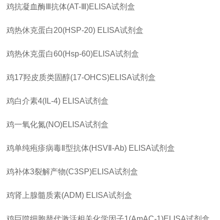
鸡抗凝血酶
Ⅲ
抗体
(AT-Ⅲ)ELISA
试剂盒
鸡热休克蛋白
20(HSP-20) ELISA
试剂盒
鸡热休克蛋白
60(Hsp-60)ELISA
试剂盒
鸡
17
羟皮质类固醇
(17-OHCS)ELISA
试剂盒
鸡白介素
4(IL-4) ELISA
试剂盒
鸡一氧化氮
(NO)ELISA
试剂盒
鸡单纯疱疹病毒
Ⅱ
型抗体
(HSVⅡ-Ab) ELISA
试剂盒
鸡补体
3
裂解产物
(C3SP)ELISA
试剂盒
鸡肾上腺髓质素
(ADM) ELISA
试剂盒
鸡巨噬细胞替代激活相关化学因子
1(AmAC-1)ELISA
试剂盒