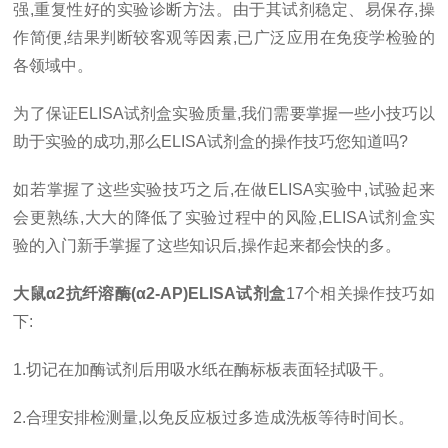
强
,
重复性好的实验诊断方法。由于其试剂稳定、易保存
,
操
作简便
,
结果判断较客观等因素
,
已广泛应用在免疫学检验的
各领域中。
为了保证
ELISA
试剂盒实验质量
,
我们需要掌握一些小技巧以
助于实验的成功
,
那么
ELISA
试剂盒的操作技巧您知道吗
?
如若掌握了这些实验技巧之后
,
在做
ELISA
实验中
,
试验起来
会更熟练
,
大大的降低了实验过程中的风险
,ELISA
试剂盒实
验的入门新手掌握了这些知识后
,
操作起来都会快的多。
大鼠
α
2
抗纤溶酶
(
α
2-AP)ELISA
试剂盒
17
个相关操作技巧如
下
:
1.
切记在加酶试剂后用吸水纸在酶标板表面轻拭吸干。
2.
合理安排检测量
,
以免反应板过多造成洗板等待时间长。