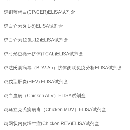
鸡铜蓝蛋白
(CP/CER)ELISA
试剂盒
鸡白介素
5(IL-5)ELISA
试剂盒
鸡白介素
12(IL-12)ELISA
试剂盒
鸡弓形虫循环抗体
(TCAb)ELISA
试剂盒
鸡法氏囊病毒（
BDV-Ab
）抗体酶联免疫分析
ELISA
试剂盒
鸡戊型肝炎
(HEV) ELISA
试剂盒
鸡白血病（
Chicken ALV
）
ELISA
试剂盒
鸡马立克氏病病毒（
Chicken MDV
）
ELISA
试剂盒
鸡网状内皮增生症
(Chicken REV)ELISA
试剂盒