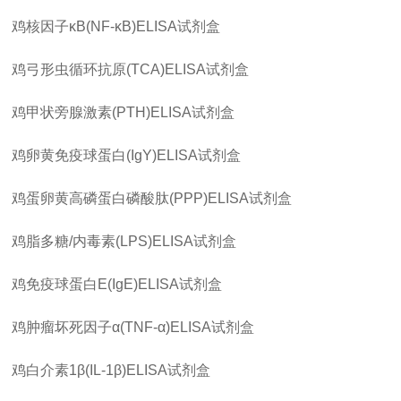
鸡核因子
κB(NF-κB)ELISA
试剂盒
鸡弓形虫循环抗原
(TCA)ELISA
试剂盒
鸡甲状旁腺激素
(PTH)ELISA
试剂盒
鸡卵黄免疫球蛋白
(IgY)ELISA
试剂盒
鸡蛋卵黄高磷蛋白磷酸肽
(PPP)ELISA
试剂盒
鸡脂多糖
/
内毒素
(LPS)ELISA
试剂盒
鸡免疫球蛋白
E(IgE)ELISA
试剂盒
鸡肿瘤坏死因子
α(TNF-α)ELISA
试剂盒
鸡白介素
1β(IL-1β)ELISA
试剂盒