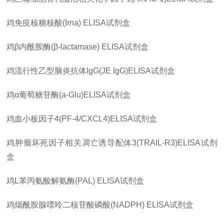
鸡免疫核糖核酸
(Irna) ELISA
试剂盒
鸡
β
内酰胺酶
(β-lactamase) ELISA
试剂盒
鸡流行性乙型脑炎抗体
IgG(JE IgG)ELISA
试剂盒
鸡
α
葡萄糖苷酶
(a-Glu)ELISA
试剂盒
鸡血小板因子
4(PF-4/CXCL4)ELISA
试剂盒
鸡肿瘤坏死因子相关凋亡诱导配体
3(TRAIL-R3)ELISA
试剂
盒
鸡
L
苯丙氨酸解氨酶
(PAL) ELISA
试剂盒
鸡烟酰胺腺嘌呤二核苷酸磷酸
(NADPH) ELISA
试剂盒