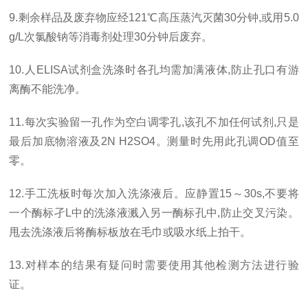
9.
剩余样品及废弃物应经
121℃
高压蒸汽灭菌
30
分钟
,
或用
5.0
g/L
次氯酸钠等消毒剂处理
30
分钟后废弃。
10.
人
ELISA
试剂盒洗涤时各孔均需加满液体
,
防止孔口有游
离酶不能洗净。
11.
每次实验留一孔作为空白调零孔
,
该孔不加任何试剂
,
只是
最后加底物溶液及
2N H2SO4
。测量时先用此孔调
OD
值至
零。
12.
手工洗板时每次加入洗涤液后。应静置
15
～
30s,
不要将
一个酶标孑
L
中的洗涤液溅入另一酶标孔中
,
防止交叉污染。
甩去洗涤液后将酶标板放在毛巾或吸水纸上拍干。
13.
对样本的结果有疑问时需要使用其他检测方法进行验
证。