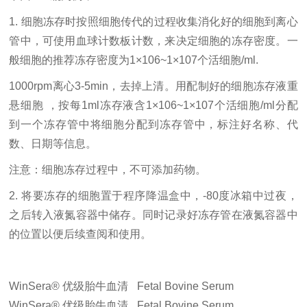
1. 细胞冻存时按照细胞传代的过程收集消化好的细胞到离心
管中，可使用血球计数板计数，来决定细胞的冻存密度。一
般细胞的推荐冻存密度为1×106~1×107个活细胞/ml.
1000rpm离心3-5min，去掉上清。用配制好的细胞冻存液重
悬细胞 ，按每1ml冻存液含1×106~1×107个活细胞/ml分配
到一个冻存管中将细胞分配到冻存管中，标注好名称、代
数、日期等信息。
注意：细胞冻存过程中，不可添加药物。
2. 将要冻存的细胞置于程序降温盒中，-80度冰箱中过夜，
之后转入液氮容器中储存。同时记录好冻存管在液氮容器中
的位置以便后续查阅和使用。
WinSera® 优级胎牛血清
Fetal Bovine Serum
WinSera® 优级胎牛血清
Fetal Bovine Serum