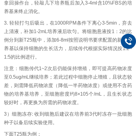
拿回操作台，轻敲几下培养瓶后加入3-4ml含10%FBS的培
养基来终止消化。
3. 轻轻打匀后吸出，在1000RPM条件下离心3-5min，弃去
上清液，补加1-2mL培养液后吹匀。将细胞悬液按1：2的比
例分到新T25瓶中，添加6-8ml按照说明书要求配置的新的培
养基以保持细胞的生长活力，后续传代根据实际情况按1:2~
1:5的比例进行。
注意：细胞传代
1~2次后仍能保持增殖，即可提高药物浓度
至0.5ug/mL继续培养；若此过程中细胞停止增殖，且状态较
差，则需降低药物浓度（降低一半药物浓度）或使用不含药
物的培养基培养，至细胞密度约8×105个/mL，且生长状态
较好时，再更换为所需的药物浓度。
3）细胞冻存: 收到细胞后建议在培养前3代时冻存一批细胞
种子以备后续实验使用。
下面
T25瓶为例；