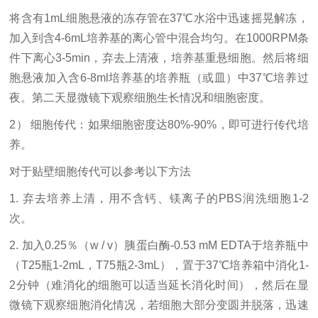
将含有
1mL细胞悬液的冻存管在37℃水浴中迅速摇晃解冻，
加入到含4-6mL培养基的离心管中混合均匀。在1000RPM条
件下离心3-5min，弃去上清液，培养基重悬细胞。然后将细
胞悬液加入含6-8ml培养基的培养瓶（或皿）中37℃培养过
夜。第二天显微镜下观察细胞生长情况和细胞密度。
2） 细胞传代：如果细胞密度达80%-90%，即可进行传代培
养。
对于贴壁细胞传代可以参考以下方法
1. 弃去培养上清，用不含钙、镁离子的PBS润洗细胞1-2
次。
2. 加入0.25％（w / v）胰蛋白酶-0.53 mM EDTA于培养瓶中
（T25瓶1-2mL，T75瓶2-3mL），置于37℃培养箱中消化1-
2分钟（难消化的细胞可以适当延长消化时间），然后在显
微镜下观察细胞消化情况，若细胞大部分变圆并脱落，迅速