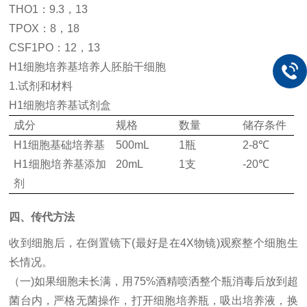
THO1：9.3，13
TPOX：8，18
CSF1PO：12，13
H1细胞培养基培养人胚胎干细胞
1.试剂和材料
H1细胞培养基试剂盒
成分
规格
数量
储存条件
H1细胞基础培养基
500mL
1瓶
2-8℃
H1细胞培养基添加
20mL
1支
-20℃
剂
四
、传代方法
收到细胞后，在倒置镜下
(最好是在4X物镜)观察整个细胞生
长情况。
（一
)
如果细胞未长满，用
75%酒精喷洒整个瓶消毒后放到超
菌台内，严格无菌操作，打开细胞培养瓶，吸出培养液，换