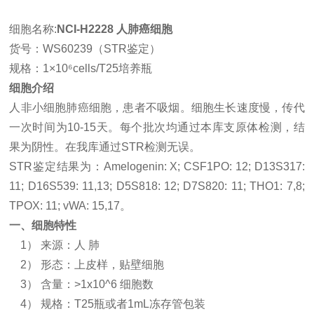
细胞名称
:
NCI-H2228 人肺癌细胞
货号：
WS60
239
（
STR
鉴定）
规格：
1×10⁶cells/T25培养瓶
细胞介绍
人非小细胞肺癌细胞，患者不吸烟。细胞生长速度慢，传代
一次时间为
10-15天。每个批次均通过本库支原体检测，结
果为阴性。在我库通过STR检测无误。
STR鉴定结果为：Amelogenin: X; CSF1PO: 12; D13S317:
11; D16S539: 11,13; D5S818: 12; D7S820: 11; THO1: 7,8;
TPOX: 11; vWA: 15,17。
一、
细胞特性
1） 来源：人 肺
2） 形态
：上皮样，贴壁细胞
3） 含量：>1x10^6 细胞数
4） 规格：T25瓶或者1mL冻存管包装