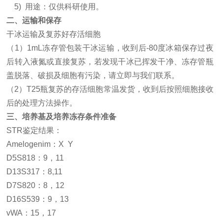
5) 用途：仅供科研使用。
二
、运输和保存
干冰运输及复苏好存活细胞
（
1）1mL冻存管包装干冰运输，收到后-80度冰箱保存过夜
后转入液氮或直接复苏，若发现干冰已挥发干净、冻存管瓶
盖脱落、破损及细胞有污染，请立即与我们联系。
（
2）T25瓶复苏的存活细胞常温发货，收到后按照细胞接收
后的处理方法操作。
三
、培养基及培养冻存条件准备
S
TR鉴定结果：
Amelogenim：X
Y
D5S818：9，11
D13S317：8,11
D7S820：8，12
D16S539：9，13
vWA：15，17