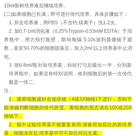
10ml新鲜培养液后继续培养。
(二)如果细胞已长满，即可进行传代培养。具体步骤如下：
1. 弃去培养液，用PBS（不含钙,镁离子）洗1-2次。
2. 加0.7-1ml消化液（0.25%Trypsin-0.53mM EDTA）于培
养瓶中，用力拍打瓶壁，期间每隔 5-10s放到显微镜下观
察，直至50-70%的细胞脱落后，加入2ml 以上培养基中止消
化。
3. 按6-8ml/瓶补加培养基，轻轻打匀后吸出一半，分到新
培养瓶中。如果没有特别说明，收到细胞后的第一次传代
般是一传二。
注：
1、观察细胞最好在低倍镜（4或5X物镜)下进行，否则不
能准确判断细胞的传代密度。看细胞的形态请在10X或20X
物镜下。
2、瓶中运输培养基不能重复再用,请换用加双抗的新培养
基，细胞冻存后,培养基中可不加任何抗生素。