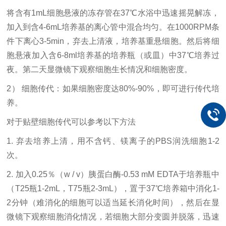
将含有
1mL细胞悬液的冻存管在37℃水浴中迅速摇晃解冻，
加入到含4-6mL培养基的离心管中混合均匀。在1000RPM条
件下离心3-5min，弃去上清液，培养基重悬细胞。然后将细
胞悬液加入含6-8ml培养基的培养瓶（或皿）中37℃培养过
夜。第二天显微镜下观察细胞生长情况和细胞密度。
2） 细胞传代：如果细胞密度达80%-90%，即可进行传代培
养。
对于贴壁细胞传代可以参考以下方法
1. 弃去培养上清，用不含钙、镁离子的PBS润洗细胞1-2
次。
2. 加入0.25％（w / v）胰蛋白酶-0.53 mM EDTA于培养瓶中
（T25瓶1-2mL，T75瓶2-3mL），置于37℃培养箱中消化1-
2分钟（难消化的细胞可以适当延长消化时间），然后在显
微镜下观察细胞消化情况，若细胞大部分变圆并脱落，迅速