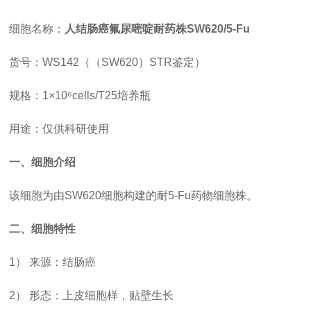
细胞名称：
人结肠癌氟尿嘧啶耐药株
SW620/5-Fu
货号：
WS142（（SW620）STR鉴定）
规格：
1×10⁶cells/T25培养瓶
用途：仅供科研使用
一、细胞介绍
该细胞为由
SW620细胞构建的耐5-Fu药物细胞株。
二、细胞特性
1） 来源：结肠癌
2） 形态：上皮细胞样，贴壁生长