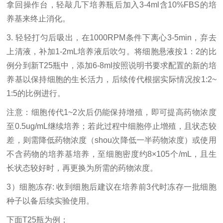
拿回操作台，轻敲几下培养瓶后加入3-4ml含10%FBS的培
养基来终止消化。
3. 轻轻打匀后吸出，在1000RPM条件下离心3-5min，弃去
上清液，补加1-2mL培养液后吹匀。将细胞悬液按1：2的比
例分到新T25瓶中，添加6-8ml按照说明书要求配置的新的培
养基以保持细胞的生长活力，后续传代根据实际情况按1:2~
1:5的比例进行。
注意：细胞传代
1~2次后仍能保持增殖，即可提高药物浓度
至0.5ug/mL继续培养；若此过程中细胞停止增殖，且状态较
差，则需降低药物浓度（shou次降低一半药物浓度）或使用
不含药物的培养基培养，至细胞密度约8×105个/mL，且生
长状态较好时，再更换为所需的药物浓度。
3）细胞冻存: 收到细胞后建议在培养前3代时冻存一批细胞
种子以备后续实验使用。
下面
T25瓶为例；